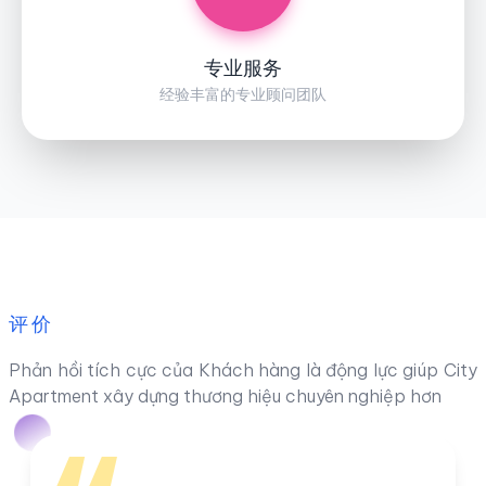
专业服务
经验丰富的专业顾问团队
评价
Phản hồi tích cực của Khách hàng là động lực giúp City
Apartment xây dựng thương hiệu chuyên nghiệp hơn