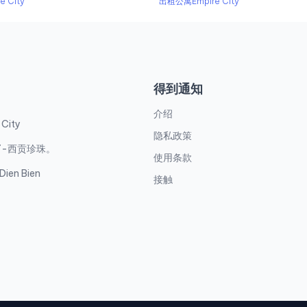
 City
出租公寓Empire City
得到通知
介绍
 City
隐私政策
7-西贡珍珠。
使用条款
ien Bien
接触