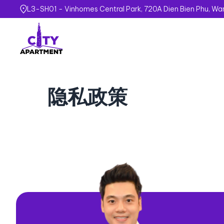
L3-SH01 - Vinhomes Central Park, 720A Dien Bien Phu, Wa
隐私政策