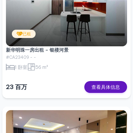
已租
新华明珠一房出租 – 银楼河景
#CA23409 - -
1 卧室
56 m²
23 百万
查看具体信息