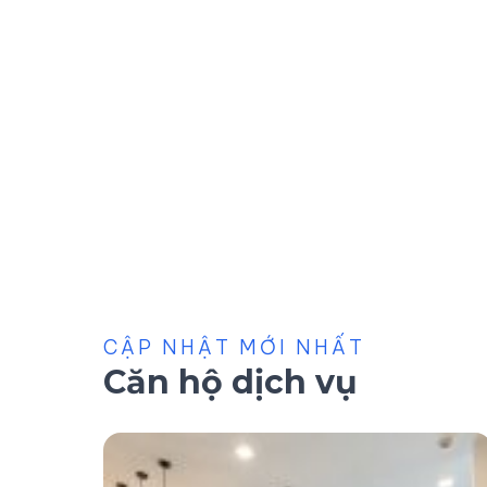
40 triệu/tháng
Cho thuê căn hộ full nội thất 2PN Sunwah
Pearl – Toà Golden House
#CA21315 - Golden House - Hướng Đông Bắc
2 phòng ngủ
87.77 m²
CẬP NHẬT MỚI NHẤT
Căn hộ dịch vụ