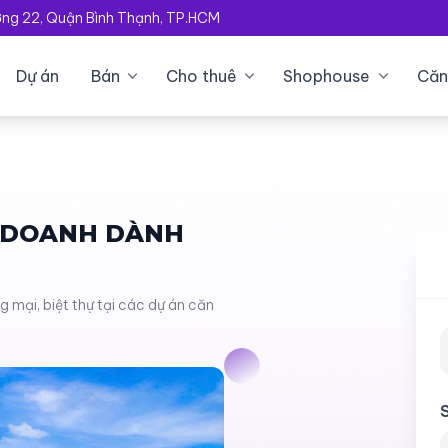
ường 22, Quận Bình Thạnh, TP.HCM
Dự án
Bán
Cho thuê
Shophouse
Căn
H DOANH DÀNH
mại, biệt thự tại các dự án căn