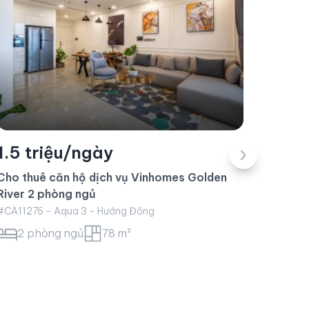
1.3 triệu/ngày
Cho thuê căn hộ dịch vụ ngắn hạn-Loại 1
2.2 
phòng ngủ-57m2
Cho th
#CA10207 - Central 2 - Hướng Đông
Thủ Th
1 phòng ngủ
57 m²
#CA224
2 