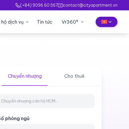
(+84) 9096 60 567
contact@cityapartment.vn
 hộ dịch vụ
Tin tức
Vr360°
Chuyển nhượng
Cho thuê
Số phòng ngủ