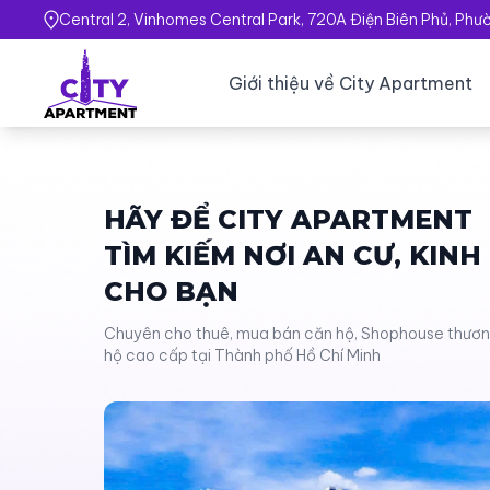
Central 2, Vinhomes Central Park, 720A Điện Biên Phủ, Ph
Giới thiệu về City Apartment
HÃY ĐỂ CITY APARTMENT
TÌM KIẾM NƠI AN CƯ, KIN
CHO BẠN
Chuyên cho thuê, mua bán căn hộ, Shophouse thương 
hộ cao cấp tại Thành phố Hồ Chí Minh