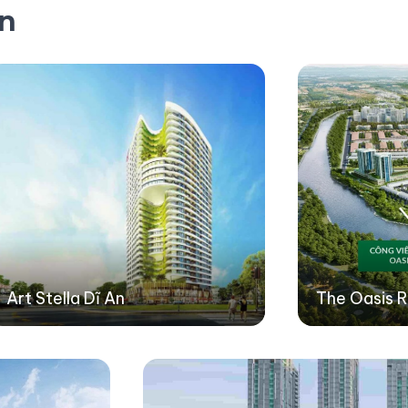
ản
Art Stella Dĩ An
The Oasis R