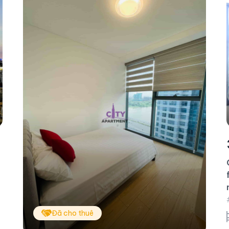
Đã bán
320 triệu/tháng
Cho thuê căn hộ 3PN Vinhomes Central Park
full nội thất – Landmark 3 – Giá thuê chỉ 32tr
net.
#CA21263 - Landmark 3 - Hướng Đông Bắc
3 phòng ngủ
99.2 m²