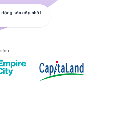
 động sản cập nhật
 nước