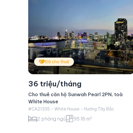
oà
Đã cho thuê