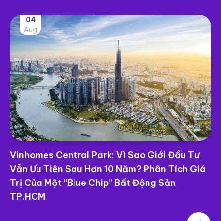
04
Aug
Vinhomes Central Park: Vì Sao Giới Đầu Tư
Vẫn Ưu Tiên Sau Hơn 10 Năm? Phân Tích Giá
Trị Của Một “Blue Chip” Bất Động Sản
TP.HCM