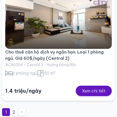
Cho thuê căn hộ dịch vụ ngắn hạn. Loại 1 phòng
ngủ. Giá 60$/ngày (Central 2)
#CA6354 - Central 2 - Hướng Đông Bắc
1 phòng ngủ
50 m²
1.4 triệu/ngày
Xem chi tiết
Posts
1
2