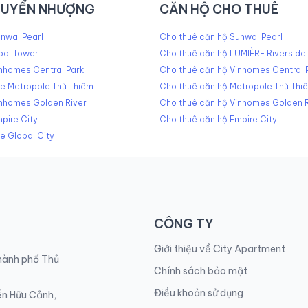
HUYỂN NHƯỢNG
CĂN HỘ CHO THUÊ
nwal Pearl
Cho thuê căn hộ Sunwal Pearl
pal Tower
Cho thuê căn hộ LUMIÈRE Riverside
nhomes Central Park
Cho thuê căn hộ Vinhomes Central 
he Metropole Thủ Thiêm
Cho thuê căn hộ Metropole Thủ Thi
inhomes Golden River
Cho thuê căn hộ Vinhomes Golden R
pire City
Cho thuê căn hộ Empire City
e Global City
CÔNG TY
Giới thiệu về City Apartment
Thành phố Thủ
Chính sách bảo mật
Điều khoản sử dụng
ễn Hữu Cảnh,