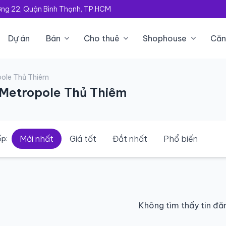
ường 22, Quận Bình Thạnh, TP.HCM
Dự án
Bán
Cho thuê
Shophouse
Căn
pole Thủ Thiêm
 Metropole Thủ Thiêm
Mới nhất
Giá tốt
Đắt nhất
Phổ biến
p:
Không tìm thấy tin đă