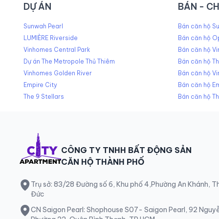
DỰ ÁN
BÁN - C
Sunwah Pearl
Bán căn hộ Su
LUMIÈRE Riverside
Bán căn hộ O
Vinhomes Central Park
Bán căn hộ Vi
Dự án The Metropole Thủ Thiêm
Bán căn hộ T
Vinhomes Golden River
Bán căn hộ V
Empire City
Bán căn hộ Em
The 9 Stellars
Bán căn hộ Th
CÔNG TY TNHH BẤT ĐỘNG SẢN
CĂN HỘ THÀNH PHỐ
Trụ sở: 83/28 Đường số 6, Khu phố 4,Phường An Khánh, 
Đức
CN Saigon Pearl: Shophouse S07- Saigon Pearl, 92 Nguy