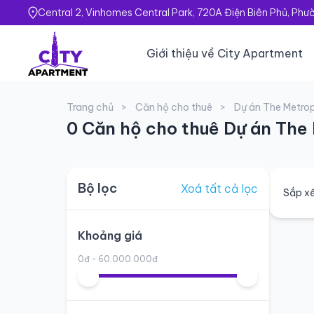
Central 2, Vinhomes Central Park, 720A Điện Biên Phủ, Ph
Giới thiệu về City Apartment
Trang chủ
Căn hộ cho thuê
Dự án The Metro
0 Căn hộ cho thuê Dự án The
Bộ lọc
Xoá tất cả lọc
Sắp xế
Khoảng giá
0đ - 60.000.000đ