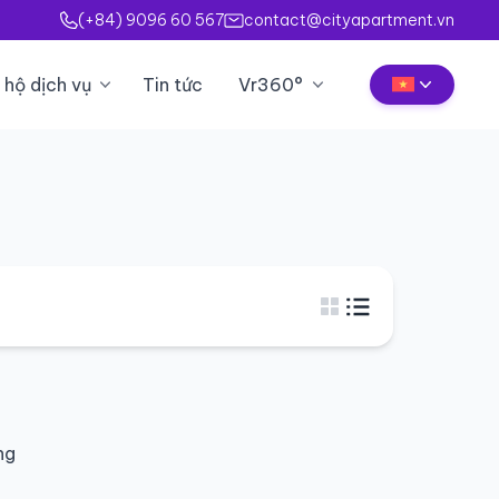
(+84) 9096 60 567
contact@cityapartment.vn
 hộ dịch vụ
Tin tức
Vr360°
ng