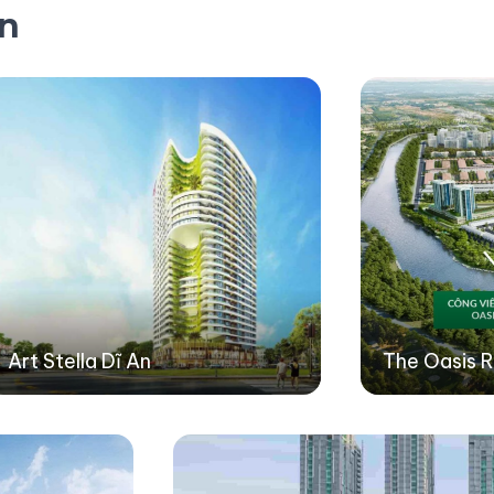
ản
Art Stella Dĩ An
The Oasis R