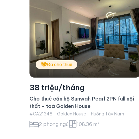
Đã cho thuê
36 triệu/tháng
Cho thuê căn hộ Sunwah Pearl 2PN, toà
l nội
White House
#CA21335 - White House - Hướng Tây Bắc
m
2 phòng ngủ
95.18 m²