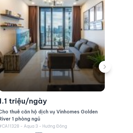
1.3 
Cho th
1.5 triệu/ngày
phòng
#CA1020
Cho thuê căn hộ dịch vụ Vinhomes Golden
River 2 phòng ngủ
1 
#CA11276 - Aqua 3 - Hướng Đông
2 phòng ngủ
78 m²