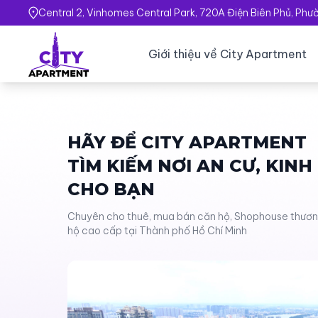
Central 2, Vinhomes Central Park, 720A Điện Biên Phủ, Ph
Giới thiệu về City Apartment
HÃY ĐỂ CITY APARTMENT
TÌM KIẾM NƠI AN CƯ, KIN
CHO BẠN
Chuyên cho thuê, mua bán căn hộ, Shophouse thương 
hộ cao cấp tại Thành phố Hồ Chí Minh