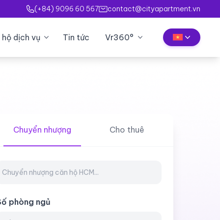
(+84) 9096 60 567
contact@cityapartment.vn
 hộ dịch vụ
Tin tức
Vr360°
Chuyển nhượng
Cho thuê
Số phòng ngủ