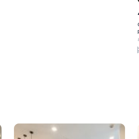
40 triệu/tháng
Cho thuê căn hộ full nội thất 2PN Sunwah
Pearl – Toà Golden House
#CA21315 - Golden House - Hướng Đông Bắc
2 phòng ngủ
87.77 m²