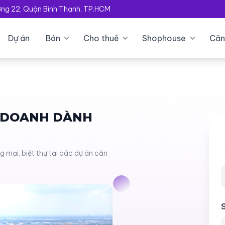
ường 22, Quận Bình Thạnh, TP.HCM
Dự án
Bán
Cho thuê
Shophouse
Căn
H DOANH DÀNH
mại, biệt thự tại các dự án căn