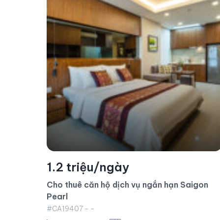
Ngừng hoạt động
1.4 triệu/ngày
igon
Cho thuê căn hộ dịch vụ Vinhomes Golden
River 2 phòng ngủ nội thất cao cấp
#CA11350 - Aqua 3 - Hướng Đông