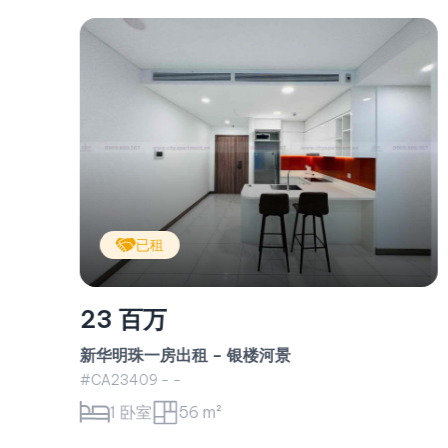
已租
25 百万
Vinhomes Central Park 公寓出租 – Landmark
3 Tower, 2 Bedroom-2 Bathroom Apartmen
#CA23411 - Landmark 3 -
2 卧室
87 m²