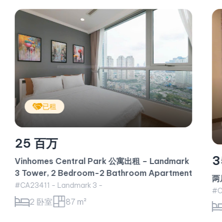
已租
35 百万
t
两居室公寓出租 – 家具齐全的豪华公寓
#CA23412 - Golden House -
2 卧室
101 m²