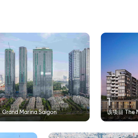
1
Grand Marina Saigon
该项目 The M