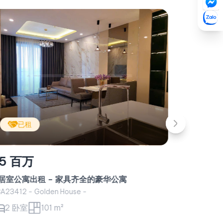
已租
23 百万
35 
新华珍珠公寓出租 – 白宫大楼一居室公寓
Vinho
Landm
#CA23414 - White House -
#CA234
1 卧室
52 m²
3 