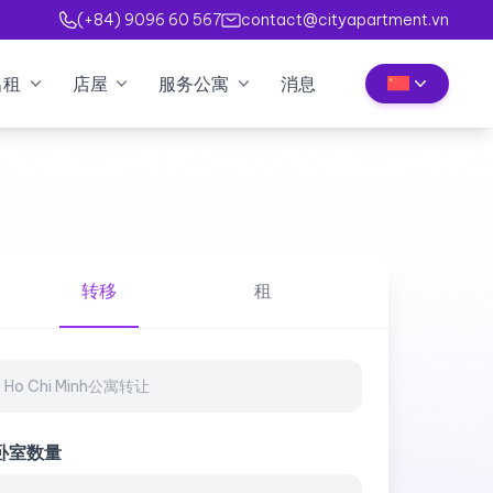
(+84) 9096 60 567
contact@cityapartment.vn
出租
店屋
服务公寓
消息
转移
租
卧室数量