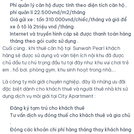
Phí quản lý căn hộ được tính theo diện tích căn hộ ,
phí quản lí 22.500vnd/m2/tháng
Giá gửi xe : tốn 310.000vnd/chiếc/tháng và giá để
xe ô tô là 2triệu vnd /tháng
Internet và truyền hình cáp sẽ được thanh toán hàng
tháng theo gói cước sử dụng .
Cuối cùng , khi thuê căn hộ tại Sunwah Pearl khách
hàng sẽ được sử dụng vô vàn tiện ích nội khu đã được
chủ dầu tư chú trọng đầu tư tại đây như: khu vui chơi trẻ
em , hồ bơi, phòng gym, khu sinh hoạt trong nhà,…
Là công ty môi giới chuyên nghiệp, đây là những ưu đãi
đặc biệt dành cho khách thuê và người thuê nhà khi sử
dụng dịch vụ môi giới tại City Apartment :
Đăng ký tạm trú cho khách thuê
Tư vấn dịch vụ đóng thuế cho khách thuê và gia chủ
.
Đóng các khoản chi phí hàng tháng thay khách hàng