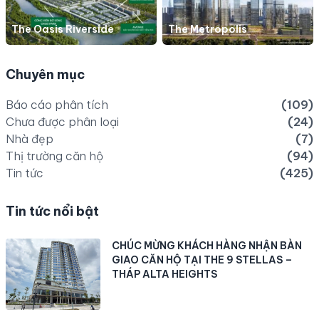
The Oasis Riverside
The Metropolis
Chuyên mục
Báo cáo phân tích
(109)
Chưa được phân loại
(24)
Nhà đẹp
(7)
Thị trường căn hộ
(94)
Tin tức
(425)
Tin tức nổi bật
CHÚC MỪNG KHÁCH HÀNG NHẬN BÀN
GIAO CĂN HỘ TẠI THE 9 STELLAS –
THÁP ALTA HEIGHTS