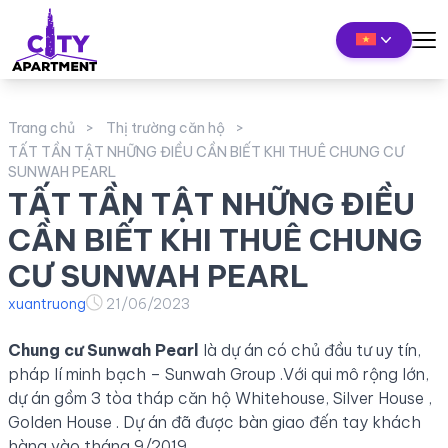
Trang chủ
Thị trường căn hộ
TẤT TẦN TẬT NHỮNG ĐIỀU CẦN BIẾT KHI THUÊ CHUNG CƯ
SUNWAH PEARL
TẤT TẦN TẬT NHỮNG ĐIỀU
CẦN BIẾT KHI THUÊ CHUNG
CƯ SUNWAH PEARL
xuantruong
21/06/2023
Chung cư Sunwah Pearl
là dự án có chủ đầu tư uy tín,
pháp lí minh bạch – Sunwah Group .Với qui mô rộng lớn,
dự án gồm 3 tòa tháp căn hộ Whitehouse, Silver House ,
Golden House . Dự án đã được bàn giao đến tay khách
hàng vào tháng 9/2019 .