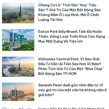
Chung Cư Là “Tích Sản” Hay “Tiêu
Sản”? Giá Trị Của Một Bất Động Sản
Không Nằm Ở Loại Hình, Mà Ở Chất
Lượng Tài Sản
Eaton Park Đẩy Nhanh Tiến Độ Hoàn
Thiện, Đồng Loạt Triển Khai Các Hạng
Mục Mặt Dựng Và Tiện Ích
Vinhomes Central Park: Vì Sao Giới
Đầu Tư Vẫn Ưu Tiên Sau Hơn 10 Năm?
Phân Tích Giá Trị Của Một “Blue Chip”
Bất Động Sản TP.HCM
Sunwah Pearl dưới góc nhìn đầu tư: Vì
sao giá trị của một căn hộ không nằm ở
giá bán?