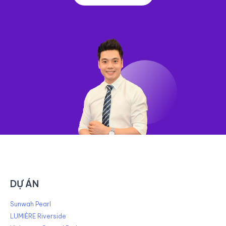
DỰ ÁN
Sunwah Pearl
LUMIÈRE Riverside