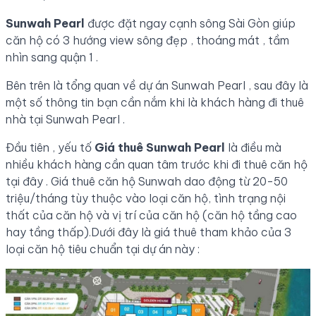
Sunwah Pearl
được đặt ngay cạnh sông Sài Gòn giúp
căn hộ có 3 hướng view sông đẹp , thoáng mát , tầm
nhìn sang quận 1 .
Bên trên là tổng quan về dự án Sunwah Pearl , sau đây là
một số thông tin bạn cần nắm khi là khách hàng đi thuê
nhà tại Sunwah Pearl .
Đầu tiên , yếu tố
Giá thuê Sunwah Pearl
là điều mà
nhiều khách hàng cần quan tâm trước khi đi thuê căn hộ
tại đây . Giá thuê căn hộ Sunwah dao động từ 20-50
triệu/tháng tùy thuộc vào loại căn hộ, tình trạng nội
thất của căn hộ và vị trí của căn hộ (căn hộ tầng cao
hay tầng thấp).Dưới đây là giá thuê tham khảo của 3
loại căn hộ tiêu chuẩn tại dự án này :