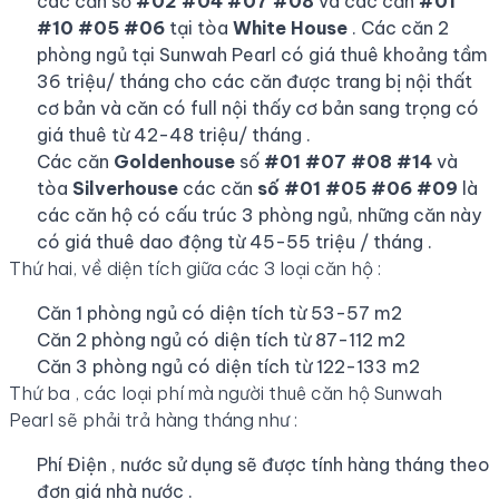
các căn số
#02 #04 #07 #08
và các căn
#01
#10 #05 #06
tại tòa
White House
. Các căn 2
phòng ngủ tại Sunwah Pearl có giá thuê khoảng tầm
36 triệu/ tháng cho các căn được trang bị nội thất
cơ bản và căn có full nội thấy cơ bản sang trọng có
giá thuê từ 42-48 triệu/ tháng .
Các căn
Goldenhouse
số
#01 #07 #08 #14
và
tòa
Silverhouse
các căn
số #01 #05 #06 #09
là
các căn hộ có cấu trúc 3 phòng ngủ, những căn này
có giá thuê dao động từ 45-55 triệu / tháng .
Thứ hai, về diện tích giữa các 3 loại căn hộ :
Căn 1 phòng ngủ có diện tích từ 53-57 m2
Căn 2 phòng ngủ có diện tích từ 87-112 m2
Căn 3 phòng ngủ có diện tích từ 122-133 m2
Thứ ba , các loại phí mà người thuê căn hộ Sunwah
Pearl sẽ phải trả hàng tháng như :
Phí Điện , nước sử dụng sẽ được tính hàng tháng theo
đơn giá nhà nước .