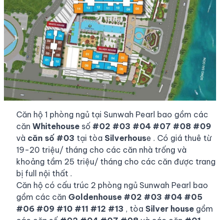
Căn hộ 1 phòng ngủ tại Sunwah Pearl bao gồm các
căn
Whitehouse
số
#02 #03 #04 #07 #08 #09
và
căn số #03
tại tòa
Silverhous
e . Có giá thuê từ
19-20 triệu/ tháng cho các căn nhà trống và
khoảng tầm 25 triệu/ tháng cho các căn được trang
bị full nội thất .
Căn hộ có cấu trúc 2 phòng ngủ Sunwah Pearl bao
gồm các căn
Goldenhouse #02 #03 #04 #05
#06 #09 #10 #11 #12 #13
, tòa
Silver house
gồm