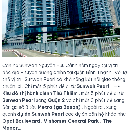
Căn hộ Sunwah Nguyễn Hữu Cảnh nằm ngay tại vị trí
đắc địa – tuyến đường chính tại quận Bình Thạnh . Với lợi
thế vị trí , Sunwah Pearl có khả năng kết nối giao thông
thuận lợi . Chỉ mất 5 phút để đi từ
Sunwah Pearl =>
Khu đô thị hành chính Thủ Thiêm
, mất 5 phút để đi từ
Sunwah Pearl
sang
Quận 2
và chỉ mất 3 phút để sang
Sân ga số 3 tàu
Metro (ga Bason) .
Ngoài ra , xung
quanh
dự án Sunwah Pearl
các dự án căn hộ khác như
Opal Boulevard , Vinhomes Central Park , The
Manor,..