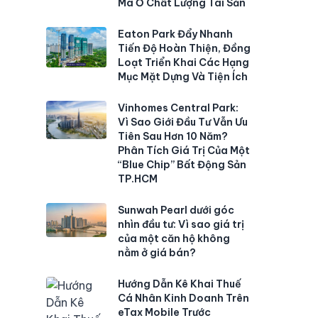
Mà Ở Chất Lượng Tài Sản
Eaton Park Đẩy Nhanh
Tiến Độ Hoàn Thiện, Đồng
Loạt Triển Khai Các Hạng
Mục Mặt Dựng Và Tiện Ích
Vinhomes Central Park:
Vì Sao Giới Đầu Tư Vẫn Ưu
Tiên Sau Hơn 10 Năm?
Phân Tích Giá Trị Của Một
“Blue Chip” Bất Động Sản
TP.HCM
Sunwah Pearl dưới góc
nhìn đầu tư: Vì sao giá trị
của một căn hộ không
nằm ở giá bán?
Hướng Dẫn Kê Khai Thuế
Cá Nhân Kinh Doanh Trên
eTax Mobile Trước