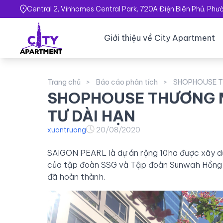
Central 2, Vinhomes Central Park, 720A Điện Biên Phủ, Ph
Giới thiệu về City Apartment
Trang chủ
Báo cáo phân tích
SHOPHOUSE TH
SHOPHOUSE THƯƠNG M
TƯ DÀI HẠN
xuantruong
20/08/2020
SAIGON PEARL là dự án rộng 10ha được xây dự
của tập đoàn SSG và Tập đoàn Sunwah Hồng 
đã hoàn thành.