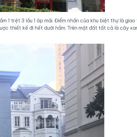
ầm 1 trệt 3 lầu 1 áp mái. Điểm nhấn của khu biệt thự là giao
được thiết kế đi hết dưới hầm. Trên mặt đất tất cả là cây x