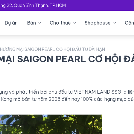
ường 22, Quận Bình Thạnh, TP.HCM
Dự án
Bán
Cho thuê
Shophouse
Căn
ƯƠNG MẠI SAIGON PEARL CƠ HỘI ĐẦU TƯ DÀI HẠN
ẠI SAIGON PEARL CƠ HỘI Đ
ng và phát triển bởi chủ đầu tư VIETNAM LAND SSG là liê
Kong mở bán từ năm 2005 đến nay 100% các hạng mục củ