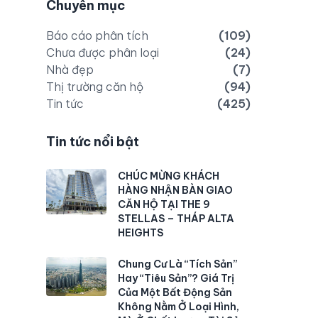
Chuyên mục
Báo cáo phân tích
(109)
Chưa được phân loại
(24)
Nhà đẹp
(7)
Thị trường căn hộ
(94)
Tin tức
(425)
Tin tức nổi bật
CHÚC MỪNG KHÁCH
HÀNG NHẬN BÀN GIAO
CĂN HỘ TẠI THE 9
STELLAS – THÁP ALTA
HEIGHTS
Chung Cư Là “Tích Sản”
Hay “Tiêu Sản”? Giá Trị
Của Một Bất Động Sản
Không Nằm Ở Loại Hình,