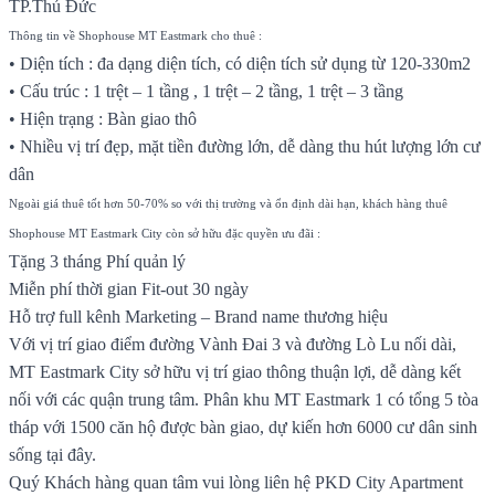
TP.Thủ Đức
Thông tin về Shophouse MT Eastmark cho thuê :
• Diện tích : đa dạng diện tích, có diện tích sử dụng từ 120-330m2
• Cấu trúc : 1 trệt – 1 tầng , 1 trệt – 2 tầng, 1 trệt – 3 tầng
• Hiện trạng : Bàn giao thô
• Nhiều vị trí đẹp, mặt tiền đường lớn, dễ dàng thu hút lượng lớn cư
dân
Ngoài giá thuê tốt hơn 50-70% so với thị trường và ổn định dài hạn, khách hàng thuê
Shophouse MT Eastmark City còn sở hữu đặc quyền ưu đãi :
Tặng 3 tháng Phí quản lý
Miễn phí thời gian Fit-out 30 ngày
Hỗ trợ full kênh Marketing – Brand name thương hiệu
Với vị trí giao điểm đường Vành Đai 3 và đường Lò Lu nối dài,
MT Eastmark City sở hữu vị trí giao thông thuận lợi, dễ dàng kết
nối với các quận trung tâm. Phân khu MT Eastmark 1 có tổng 5 tòa
tháp với 1500 căn hộ được bàn giao, dự kiến hơn 6000 cư dân sinh
sống tại đây.
Quý Khách hàng quan tâm vui lòng liên hệ PKD City Apartment