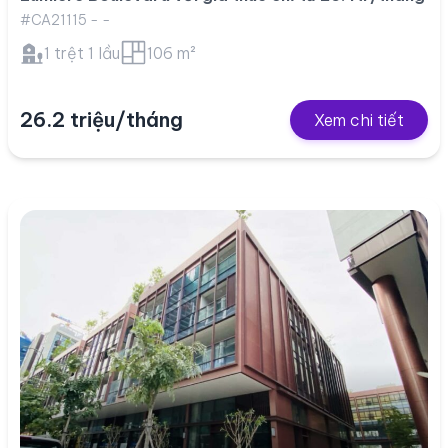
#CA21115 - -
1 trệt 1 lầu
106 m²
26.2 triệu/tháng
Xem chi tiết