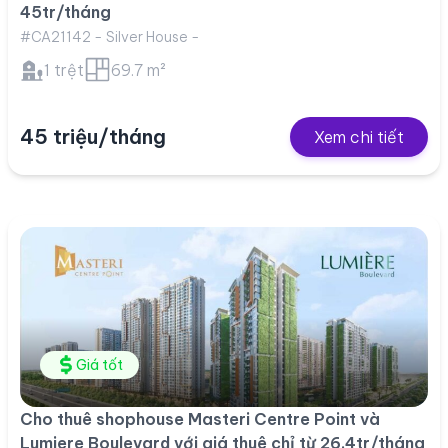
45tr/tháng
#CA21142 - Silver House -
1 trệt
69.7 m²
45 triệu/tháng
Xem chi tiết
Giá tốt
Cho thuê shophouse Masteri Centre Point và
Lumiere Boulevard với giá thuê chỉ từ 26.4tr/tháng