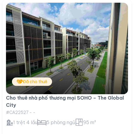
Đã cho thuê
Cho thuê nhà phố thương mại SOHO – The Global
City
#CA22527 - -
1 trệt 4 lầu
5 phòng ngủ
95 m²