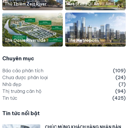
Thủ Thiêm Zeit River
Art Stella Dĩ An
The Oasis Riverside
The Metropolis
Chuyên mục
Báo cáo phân tích
(109)
Chưa được phân loại
(24)
Nhà đẹp
(7)
Thị trường căn hộ
(94)
Tin tức
(425)
Tin tức nổi bật
CHÚC MỪNG KHÁCH HÀNG NHẬN BÀN