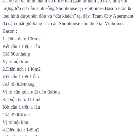
Là dự án đã hình thành và được bàn giao từ năm 2018. Cùng với
lượng lớn cư dân sinh sống Shophouse tại Vinhomes Bason luôn là
loại hình được săn đón và “đắt khách” tại đây. Team City Apartment
đã cập nhật giỏ hàng các căn Shophouse cho thuê tại Vinhomes
Bason :
1. Diện tích: 106m2
Kết cấu 1 trệt, 1 lầu
Giá 50tr/tháng
Vị trí nội khu
2.Diện tích : 146m2
Kết cấu 1 trệt 1 lầu
Giá 4500$/tháng
Vị trí căn góc, mặt tiền đường
3. Diện tích: 113m2
Kết cấu 1 trệt, 1 lầu
Giá 3500$ net
Vị trí nội khu
4.Diện tích: 149m2