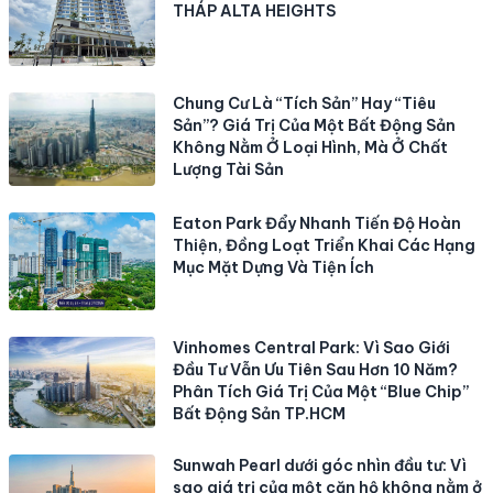
THÁP ALTA HEIGHTS
Chung Cư Là “Tích Sản” Hay “Tiêu
Sản”? Giá Trị Của Một Bất Động Sản
Không Nằm Ở Loại Hình, Mà Ở Chất
Lượng Tài Sản
Eaton Park Đẩy Nhanh Tiến Độ Hoàn
Thiện, Đồng Loạt Triển Khai Các Hạng
Mục Mặt Dựng Và Tiện Ích
Vinhomes Central Park: Vì Sao Giới
Đầu Tư Vẫn Ưu Tiên Sau Hơn 10 Năm?
Phân Tích Giá Trị Của Một “Blue Chip”
Bất Động Sản TP.HCM
Sunwah Pearl dưới góc nhìn đầu tư: Vì
sao giá trị của một căn hộ không nằm ở