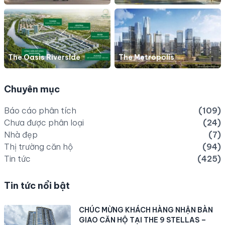
The Oasis Riverside
The Metropolis
Chuyên mục
Báo cáo phân tích
(109)
Chưa được phân loại
(24)
Nhà đẹp
(7)
Thị trường căn hộ
(94)
Tin tức
(425)
Tin tức nổi bật
CHÚC MỪNG KHÁCH HÀNG NHẬN BÀN
GIAO CĂN HỘ TẠI THE 9 STELLAS –