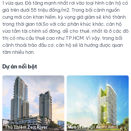
1 vừa qua. Đà tăng mạnh nhất rơi vào loại hình căn hộ có
giá trên dưới 55 triệu đồng/m2. Trong bối cảnh nguồn
cung mới còn khan hiếm, kỳ vọng giá giảm sẽ khó thành
trong thời gian tới.So với các phân khúc khác, căn hộ
vừa tầm tài chính số đông, dễ cho thuê, nhất là ở các đô
thị có nhu cầu thuê cao như TP.HCM. Vì vậy, trong bối
cảnh thoái trào đầu cơ, căn hộ sẽ là hướng được quan
tâm nhiều hơn.
Dự án nổi bật
Thủ Thiêm Zeit River
Art Stella Dĩ An