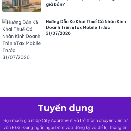
giá bán?
Hướng Dẫn Kê Khai Thuế Cá Nhân Kinh
Doanh Trên eTax Mobile Trước
31/07/2026
Tuyển dụng
Bạn muốn gia nhập City Apartment và trở thành chuyên viên tư
vấn BĐS. Đừng ngần ngại bấm vào đăng ký và để lại thông tin