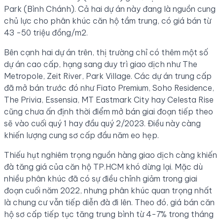
Park (Bình Chánh). Cả hai dự án này đang là nguồn cung
chủ lực cho phân khúc căn hộ tầm trung, có giá bán từ
43 -50 triệu đồng/m2.
Bên cạnh hai dự án trên, thị trường chỉ có thêm một số
dự án cao cấp, hạng sang duy trì giao dịch như The
Metropole, Zeit River, Park Village. Các dự án trung cấp
đã mở bán trước đó như Fiato Premium, Soho Residence,
The Privia, Essensia, MT Eastmark City hay Celesta Rise
cũng chưa ấn định thời điểm mở bán giai đoạn tiếp theo
sẽ vào cuối quý 1 hay đầu quý 2/2023. Điều này càng
khiến lượng cung sơ cấp đầu năm eo hẹp.
Thiếu hụt nghiêm trọng nguồn hàng giao dịch càng khiến
đà tăng giá của căn hộ TP.HCM khó dừng lại. Mặc dù
nhiều phân khúc đã có sự điều chỉnh giảm trong giai
đoạn cuối năm 2022, nhưng phân khúc quan trọng nhất
là chung cư vẫn tiếp diễn đà đi lên. Theo đó, giá bán căn
hộ sơ cấp tiếp tục tăng trung bình từ 4-7% trong tháng