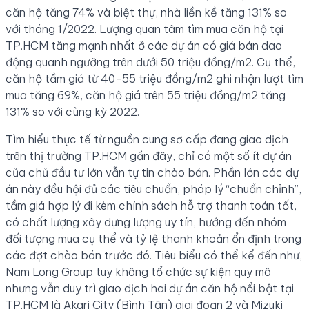
căn hộ tăng 74% và biệt thự, nhà liền kề tăng 131% so
với tháng 1/2022. Lượng quan tâm tìm mua căn hộ tại
TP.HCM tăng mạnh nhất ở các dự án có giá bán dao
động quanh ngưỡng trên dưới 50 triệu đồng/m2. Cụ thể,
căn hộ tầm giá từ 40-55 triệu đồng/m2 ghi nhận lượt tìm
mua tăng 69%, căn hộ giá trên 55 triệu đồng/m2 tăng
131% so với cùng kỳ 2022.
Tìm hiểu thực tế từ nguồn cung sơ cấp đang giao dịch
trên thị trường TP.HCM gần đây, chỉ có một số ít dự án
của chủ đầu tư lớn vẫn tự tin chào bán. Phần lớn các dự
án này đều hội đủ các tiêu chuẩn, pháp lý “chuẩn chỉnh”,
tầm giá hợp lý đi kèm chính sách hỗ trợ thanh toán tốt,
có chất lượng xây dựng lượng uy tín, hướng đến nhóm
đối tượng mua cụ thể và tỷ lệ thanh khoản ổn định trong
các đợt chào bán trước đó. Tiêu biểu có thể kể đến như,
Nam Long Group tuy không tổ chức sự kiện quy mô
nhưng vẫn duy trì giao dịch hai dự án căn hộ nổi bật tại
TP.HCM là Akari City (Bình Tân) giai đoạn 2 và Mizuki