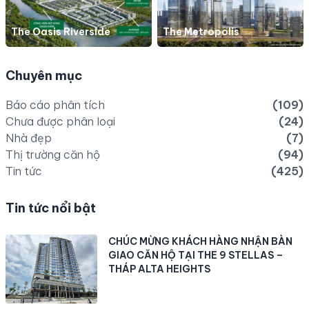
The Oasis Riverside
The Metropolis
Chuyên mục
Báo cáo phân tích
(109)
Chưa được phân loại
(24)
Nhà đẹp
(7)
Thị trường căn hộ
(94)
Tin tức
(425)
Tin tức nổi bật
CHÚC MỪNG KHÁCH HÀNG NHẬN BÀN
GIAO CĂN HỘ TẠI THE 9 STELLAS –
THÁP ALTA HEIGHTS