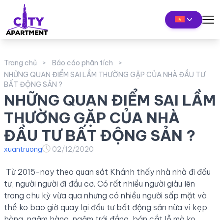
Trang chủ
Báo cáo phân tích
NHỮNG QUAN ĐIỂM SAI LẦM THƯỜNG GẶP CỦA NHÀ ĐẦU TƯ
BẤT ĐỘNG SẢN ?
NHỮNG QUAN ĐIỂM SAI LẦM
THƯỜNG GẶP CỦA NHÀ
ĐẦU TƯ BẤT ĐỘNG SẢN ?
xuantruong
02/12/2020
Từ 2015-nay theo quan sát Khánh thấy nhà nhà đi đầu
tư, người người đi đầu cơ. Có rất nhiều người giàu lên
trong chu kỳ vừa qua nhưng có nhiều người sấp mặt và
thề ko bao giờ quay lại đầu tư bất động sản nữa vì kẹp
hàng, ngậm hàng, ngậm trái đắng, bán cắt lỗ mà ko