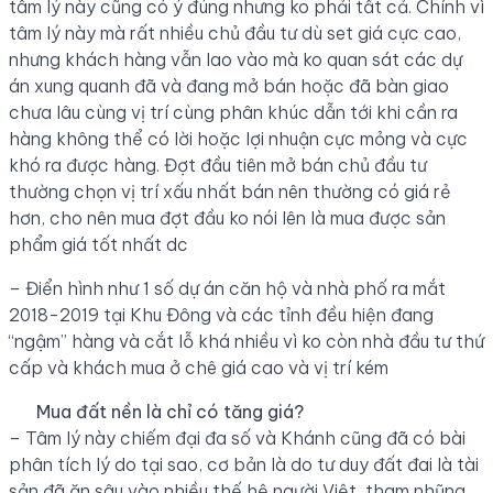
tâm lý này cũng có ý đúng nhưng ko phải tất cả. Chính vì
tâm lý này mà rất nhiều chủ đầu tư dù set giá cực cao,
nhưng khách hàng vẫn lao vào mà ko quan sát các dự
án xung quanh đã và đang mở bán hoặc đã bàn giao
chưa lâu cùng vị trí cùng phân khúc dẫn tới khi cần ra
hàng không thể có lời hoặc lợi nhuận cực mỏng và cực
khó ra được hàng. Đợt đầu tiên mở bán chủ đầu tư
thường chọn vị trí xấu nhất bán nên thường có giá rẻ
hơn, cho nên mua đợt đầu ko nói lên là mua được sản
phẩm giá tốt nhất dc
– Điển hình như 1 số dự án căn hộ và nhà phố ra mắt
2018-2019 tại Khu Đông và các tỉnh đều hiện đang
“ngậm” hàng và cắt lỗ khá nhiều vì ko còn nhà đầu tư thứ
cấp và khách mua ở chê giá cao và vị trí kém
Mua đất nền là chỉ có tăng giá?
– Tâm lý này chiếm đại đa số và Khánh cũng đã có bài
phân tích lý do tại sao, cơ bản là do tư duy đất đai là tài
sản đã ăn sâu vào nhiều thế hệ người Việt, tham nhũng