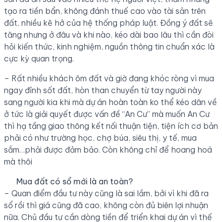
tạo ra tiền bẩn, không đánh thuế cao vào tài sản trên
đất, nhiều kẽ hở của hệ thống pháp luật. Đồng ý đất sẽ
tăng nhưng ở đâu và khi nào, kéo dài bao lâu thì cần đòi
hỏi kiến thức, kinh nghiệm, nguồn thông tin chuẩn xác là
cực kỳ quan trọng.
– Rất nhiều khách ôm đất và giờ đang khóc ròng vì mua
ngay đỉnh sốt đất, hòn than chuyển từ tay người này
sang người kia khi mà dự án hoàn toàn ko thể kéo dân về
ở tức là giải quyết được vấn đề “An Cư” mà muốn An Cư
thì hạ tầng giao thông kết nối thuận tiện, tiện ích cơ bản
phải có như trường học, chợ búa, siêu thị, y tế, mua
sắm…phải được đảm bảo. Còn không chỉ để hoang hoá
mà thôi
Mua đất có sổ mới là an toàn?
– Quan điểm đầu tư này cũng là sai lầm, bởi vì khi đã ra
sổ rồi thì giá cũng đã cao, không còn đủ biên lợi nhuận
nữa. Chủ đầu tư cần dòng tiền để triển khai dự án vì thế