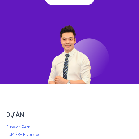
DỰ ÁN
Sunwah Pearl
LUMIÈRE Riverside