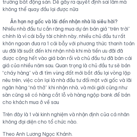
trường bất động sản. Dễ gây ra quyết định sai lầm mà
không thể quay đầu lại được nữa
Ân hạn nợ gốc và lãi đến nhận nhà là siêu hời?
Nhiều nhà đầu tư cắn răng mua dự án bán giá “trên trời”
chính là vì cái bẫy tài chính này, nhiều chủ đầu tư rất
khôn ngoan đưa ra 1 cái bẫy với phương thức thanh toán
ưu đãi lãi suất đến khi nhận nhà khi mà tiền ưu đãi đã
được cộng hết vào giá bán rồi và chủ đầu tư đã bán cái
giá của nhiều năm sau. Quan trọng là chủ đầu tư sẽ bán
“cháy hàng” và đi tìm vùng đất mới bắt đầu lại vòng lặp
nêu trên, việc còn lại là nhà đầu tư đối mặt với gốc và lãi
ngân hàng “ná thở” khi nhận nhà, và môi giới cũng như
sàn cũng sẽ có hàng cắt lỗ và hàng ngộp bank để bán
cho khách mua ở về sau
Trên đây là 1 vài kinh nghiệm và nhận định của cá nhân
không đại diện cho tổ chức nào.
Theo Anh Lương Ngọc Khánh.