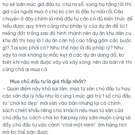
họ sẽ bán mức giá đầu tư, chứ ra sổ, xong hạ tầng rồi thì
giá của người mua ở chứ ko còn là đầu tư nữa rồi. Câu
chuyện ở đây chính là nhà đầu tư cần có đủ kiến thức để
hiểu được quy trình cũng như pháp lý của dự án để từ 1
miếng đất trống sau đó hình thành nên dự án khu dân cư,
khu đô thị hay là 1 dự án căn hộ cao tầng gồm các bước
gì? Tại sao phải có? Như thế nào là đủ pháp lý? Như
vậy ta mới không bị mắc kẹt ở các dự án dang dở, ko
biết khi nào mới được xây và xây xong, nên dù bán rẻ thì
cũng chả ai mua cả
Mua chủ đầu tư là giá thấp nhất?
– Quan điểm này khá sai lầm, mua từ sàn chủ đầu tư hay
các sàn đại lý hầu như là cùng 1 mức giá trừ 1 số chủ đầu
tư “chơi ko đẹp” mời sàn vào bán nhưng lại có chính
sách chiết khấu riêng cho khách nếu mua từ sàn của
chủ đầu tư, cách chơi ko fairplay này sớm muộn cũng sẽ
đẩy chủ đầu tư vào cảnh “chơi một mình” ôm hàng hot
mà ko thể bán được