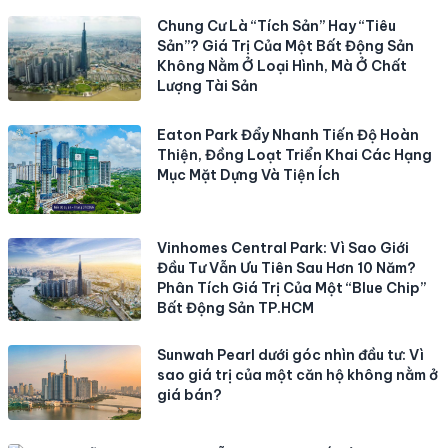
Chung Cư Là “Tích Sản” Hay “Tiêu
Sản”? Giá Trị Của Một Bất Động Sản
Không Nằm Ở Loại Hình, Mà Ở Chất
Lượng Tài Sản
Eaton Park Đẩy Nhanh Tiến Độ Hoàn
Thiện, Đồng Loạt Triển Khai Các Hạng
Mục Mặt Dựng Và Tiện Ích
Vinhomes Central Park: Vì Sao Giới
Đầu Tư Vẫn Ưu Tiên Sau Hơn 10 Năm?
Phân Tích Giá Trị Của Một “Blue Chip”
Bất Động Sản TP.HCM
Sunwah Pearl dưới góc nhìn đầu tư: Vì
sao giá trị của một căn hộ không nằm ở
giá bán?