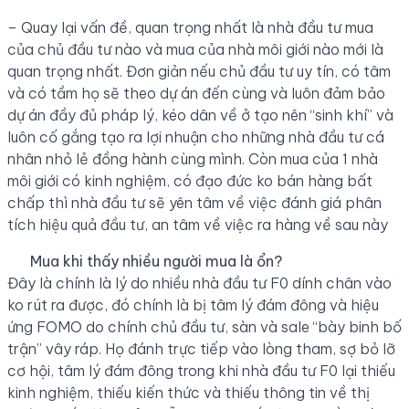
– Quay lại vấn đề, quan trọng nhất là nhà đầu tư mua
của chủ đầu tư nào và mua của nhà môi giới nào mới là
quan trọng nhất. Đơn giản nếu chủ đầu tư uy tín, có tâm
và có tầm họ sẽ theo dự án đến cùng và luôn đảm bảo
dự án đầy đủ pháp lý, kéo dân về ở tạo nên “sinh khí” và
luôn cố gắng tạo ra lợi nhuận cho những nhà đầu tư cá
nhân nhỏ lẻ đồng hành cùng mình. Còn mua của 1 nhà
môi giới có kinh nghiệm, có đạo đức ko bán hàng bất
chấp thì nhà đầu tư sẽ yên tâm về việc đánh giá phân
tích hiệu quả đầu tư, an tâm về việc ra hàng về sau này
Mua khi thấy nhiều người mua là ổn?
Đây là chính là lý do nhiều nhà đầu tư F0 dính chân vào
ko rút ra được, đó chính là bị tâm lý đám đông và hiệu
ứng FOMO do chính chủ đầu tư, sàn và sale “bày binh bố
trận” vây ráp. Họ đánh trực tiếp vào lòng tham, sợ bỏ lỡ
cơ hội, tâm lý đám đông trong khi nhà đầu tư F0 lại thiếu
kinh nghiệm, thiếu kiến thức và thiếu thông tin về thị