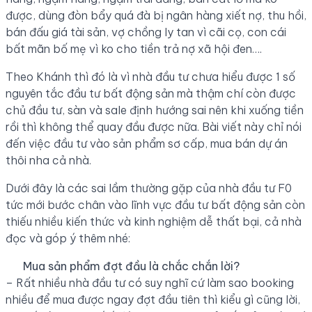
được, dùng đòn bẩy quá đà bị ngân hàng xiết nợ, thu hồi,
bán đấu giá tài sản, vợ chồng ly tan vì cãi cọ, con cái
bất mãn bố mẹ vì ko cho tiền trả nợ xã hội đen….
Theo Khánh thì đó là vì nhà đầu tư chưa hiểu được 1 số
nguyên tắc đầu tư bất động sản mà thậm chí còn được
chủ đầu tư, sàn và sale định hướng sai nên khi xuống tiền
rồi thì không thể quay đầu được nữa. Bài viết này chỉ nói
đến việc đầu tư vào sản phẩm sơ cấp, mua bán dự án
thôi nha cả nhà.
Dưới đây là các sai lầm thường gặp của nhà đầu tư F0
tức mới bước chân vào lĩnh vực đầu tư bất động sản còn
thiếu nhiều kiến thức và kinh nghiệm dễ thất bại, cả nhà
đọc và góp ý thêm nhé:
Mua sản phẩm đợt đầu là chắc chắn lời?
– Rất nhiều nhà đầu tư có suy nghĩ cứ làm sao booking
nhiều để mua được ngay đợt đầu tiên thì kiểu gì cũng lời,