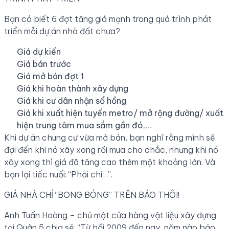
Bạn có biết 6 đợt tăng giá mạnh trong quá trình phát
triển mỗi dự án nhà đất chưa?
Giá dự kiến
Giá bán trước
Giá mở bán đợt 1
Giá khi hoàn thành xây dựng
Giá khi cư dân nhận sổ hồng
Giá khi xuất hiện tuyến metro/ mở rộng đường/ xuất
hiện trung tâm mua sắm gần đó,…
Khi dự án chung cư vừa mở bán, bạn nghĩ rằng mình sẽ
đợi đến khi nó xây xong rồi mua cho chắc, nhưng khi nó
xây xong thì giá đã tăng cao thêm một khoảng lớn. Và
bạn lại tiếc nuối: “Phải chi…”.
GIÁ NHÀ CHỈ “BONG BÓNG” TRÊN BÁO THÔI!
Anh Tuấn Hoàng – chủ một cửa hàng vật liệu xây dựng
tại Quận 5 chia sẻ: “Từ hồi 2009 đến nay, năm nào báo