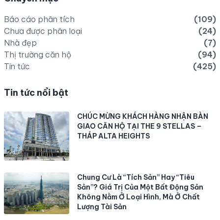
Báo cáo phân tích
(109)
Chưa được phân loại
(24)
Nhà đẹp
(7)
Thị trường căn hộ
(94)
Tin tức
(425)
Tin tức nổi bật
CHÚC MỪNG KHÁCH HÀNG NHẬN BÀN
GIAO CĂN HỘ TẠI THE 9 STELLAS –
THÁP ALTA HEIGHTS
Chung Cư Là “Tích Sản” Hay “Tiêu
Sản”? Giá Trị Của Một Bất Động Sản
Không Nằm Ở Loại Hình, Mà Ở Chất
Lượng Tài Sản