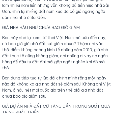
làm nhiều năm liền nhưng vẫn không đủ tiền mua nhà Sài
Gòn, nhìn lại miếng đất năm xưa đã có giá ngang ngửa
căn nhà nhỏ ở Sài Gòn.
GIÁ NHÀ HẦU NHƯ CHƯA BAO GIỜ GIẢM
Bạn hãy nhớ lại xem, từ thời Việt Nam mở cửa đến nay,
có bao giờ giá nhà đất sụt giảm chưa? Thậm chí vào
thời điểm khủng hoảng kinh tế những năm 2010, giá nhà
đất thực tế cũng không giảm, chỉ những ai vay nợ ngân
hàng để đầu tư đất đai mới gặp ngặt nghèo khi đó mà
thôi.
Bạn đừng tiếp tục tự lừa dối chính mình rằng một ngày
nào đó không xa giá nhà đất sẽ giảm sâu! Không chỉ Việt
Nam, ở hầu hết mọi quốc gia trên thế giới giá nhà đất
chưa bao giờ giảm sâu.
GIÁ DỰ ÁN NHÀ ĐẤT CỨ TĂNG DẦN TRONG SUỐT QUÁ
TRÌNH PHÁT TRIỂN