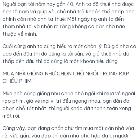
Người bạn tôi năm nay gần 40. Anh ta đã thuê nhà được
hơn 15 năm và giúp vài chủ nhà trả khoản thế chấp cho
chính căn nhà anh ta thuê. Một ngày nọ anh ta đến
thăm nhà tôi và nhận ra rằng không có căn nhà nào
thuộc về mình.
Cuối cùng anh ta cũng hiểu ra một chân lý: Dù giá nhà có
cao đến đâu thì đó cũng là tài sản, và giá thuê nhà dù
thấp đến đâu thì đó cũng là một khoản tiêu dùng.
MUA NHÀ GIỐNG NHƯ CHỌN CHỖ NGỒI TRONG RẠP
CHIẾU PHIM
Mua nhà cũng giống như chọn chỗ ngồi khi mua vé ngoài
rạp phim, giá vé mọi vị trí đều ngang nhau, bạn đắn đo
chọn chỗ tốt nhất, thì người khác đã thanh toán xong
mất rồi.
Cũng vậy, bạn đang chần chừ tìm mua một căn nhà vừa
rẻ, vừa gần, vừa đẹp thì căn nhà phù hợp đã bị người