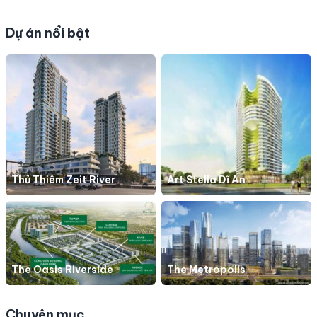
Dự án nổi bật
Thủ Thiêm Zeit River
Art Stella Dĩ An
The Oasis Riverside
The Metropolis
Chuyên mục