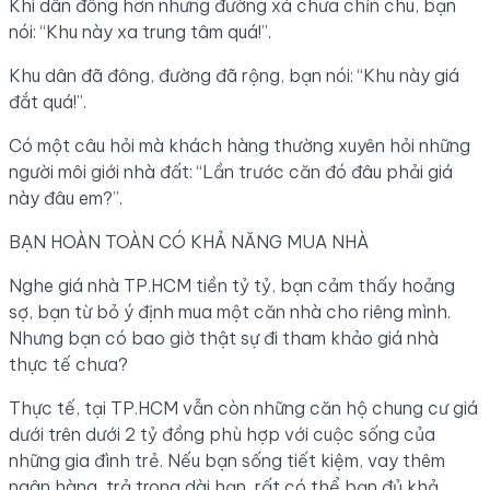
Khi dân đông hơn nhưng đường xá chưa chỉn chu, bạn
nói: “Khu này xa trung tâm quá!”.
Khu dân đã đông, đường đã rộng, bạn nói: “Khu này giá
đắt quá!”.
Có một câu hỏi mà khách hàng thường xuyên hỏi những
người môi giới nhà đất: “Lần trước căn đó đâu phải giá
này đâu em?”.
BẠN HOÀN TOÀN CÓ KHẢ NĂNG MUA NHÀ
Nghe giá nhà TP.HCM tiền tỷ tỷ, bạn cảm thấy hoảng
sợ, bạn từ bỏ ý định mua một căn nhà cho riêng mình.
Nhưng bạn có bao giờ thật sự đi tham khảo giá nhà
thực tế chưa?
Thực tế, tại TP.HCM vẫn còn những căn hộ chung cư giá
dưới trên dưới 2 tỷ đồng phù hợp với cuộc sống của
những gia đình trẻ. Nếu bạn sống tiết kiệm, vay thêm
ngân hàng, trả trong dài hạn, rất có thể bạn đủ khả