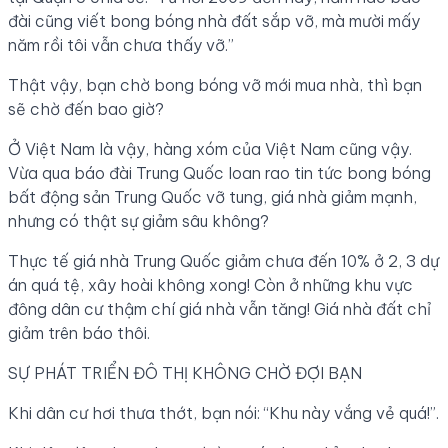
đài cũng viết bong bóng nhà đất sắp vỡ, mà mười mấy
năm rồi tôi vẫn chưa thấy vỡ.”
Thật vậy, bạn chờ bong bóng vỡ mới mua nhà, thì bạn
sẽ chờ đến bao giờ?
Ở Việt Nam là vậy, hàng xóm của Việt Nam cũng vậy.
Vừa qua báo đài Trung Quốc loan rao tin tức bong bóng
bất động sản Trung Quốc vỡ tung, giá nhà giảm mạnh,
nhưng có thật sự giảm sâu không?
Thực tế giá nhà Trung Quốc giảm chưa đến 10% ở 2, 3 dự
án quá tệ, xây hoài không xong! Còn ở những khu vực
đông dân cư thậm chí giá nhà vẫn tăng! Giá nhà đất chỉ
giảm trên báo thôi.
SỰ PHÁT TRIỂN ĐÔ THỊ KHÔNG CHỜ ĐỢI BẠN
Khi dân cư hơi thưa thớt, bạn nói: “Khu này vắng vẻ quá!”.