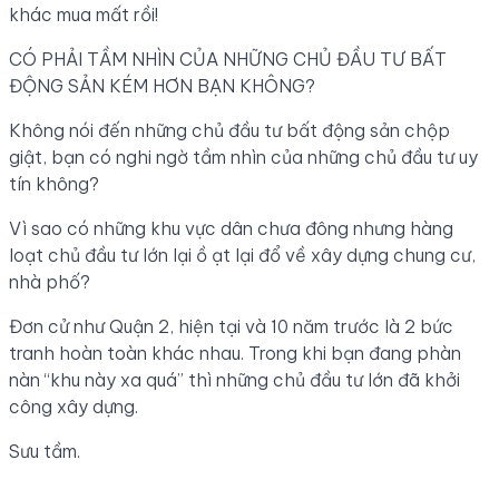
khác mua mất rồi!
CÓ PHẢI TẦM NHÌN CỦA NHỮNG CHỦ ĐẦU TƯ BẤT
ĐỘNG SẢN KÉM HƠN BẠN KHÔNG?
Không nói đến những chủ đầu tư bất động sản chộp
giật, bạn có nghi ngờ tầm nhìn của những chủ đầu tư uy
tín không?
Vì sao có những khu vực dân chưa đông nhưng hàng
loạt chủ đầu tư lớn lại ồ ạt lại đổ về xây dựng chung cư,
nhà phố?
Đơn cử như Quận 2, hiện tại và 10 năm trước là 2 bức
tranh hoàn toàn khác nhau. Trong khi bạn đang phàn
nàn “khu này xa quá” thì những chủ đầu tư lớn đã khởi
công xây dựng.
Sưu tầm.