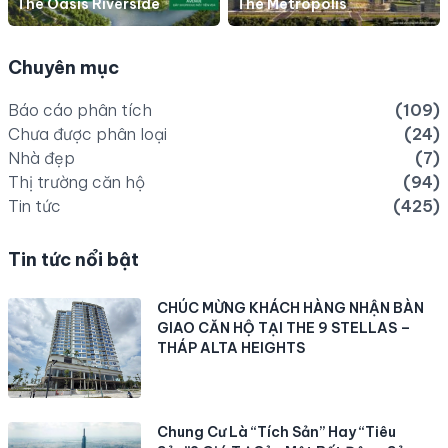
The Oasis Riverside
The Metropolis
Chuyên mục
Báo cáo phân tích
(109)
Chưa được phân loại
(24)
Nhà đẹp
(7)
Thị trường căn hộ
(94)
Tin tức
(425)
Tin tức nổi bật
CHÚC MỪNG KHÁCH HÀNG NHẬN BÀN
GIAO CĂN HỘ TẠI THE 9 STELLAS –
THÁP ALTA HEIGHTS
Chung Cư Là “Tích Sản” Hay “Tiêu