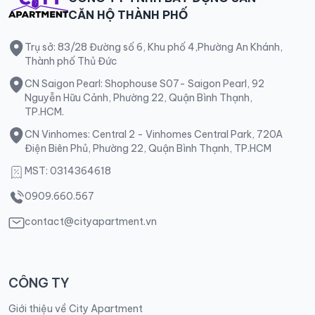
CĂN HỘ THÀNH PHỐ
Trụ sở: 83/28 Đường số 6, Khu phố 4,Phường An Khánh,
Thành phố Thủ Đức
CN Saigon Pearl: Shophouse S07- Saigon Pearl, 92
Nguyễn Hữu Cảnh, Phường 22, Quận Bình Thạnh,
TP.HCM.
CN Vinhomes: Central 2 - Vinhomes Central Park, 720A
Điện Biên Phủ, Phường 22, Quận Bình Thạnh, TP.HCM
MST: 0314364618
0909.660.567
contact@cityapartment.vn
CÔNG TY
Giới thiệu về City Apartment