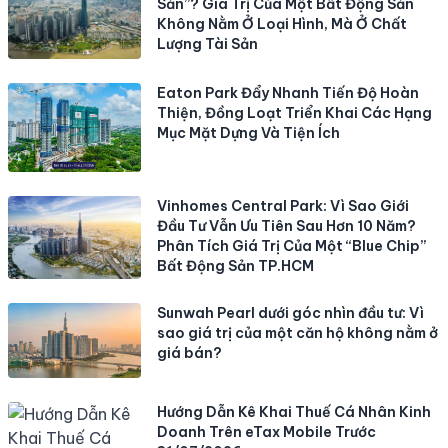
Sản”? Giá Trị Của Một Bất Động Sản
Không Nằm Ở Loại Hình, Mà Ở Chất
Lượng Tài Sản
Eaton Park Đẩy Nhanh Tiến Độ Hoàn
Thiện, Đồng Loạt Triển Khai Các Hạng
Mục Mặt Dựng Và Tiện Ích
Vinhomes Central Park: Vì Sao Giới
Đầu Tư Vẫn Ưu Tiên Sau Hơn 10 Năm?
Phân Tích Giá Trị Của Một “Blue Chip”
Bất Động Sản TP.HCM
Sunwah Pearl dưới góc nhìn đầu tư: Vì
sao giá trị của một căn hộ không nằm ở
giá bán?
Hướng Dẫn Kê Khai Thuế Cá Nhân Kinh
Doanh Trên eTax Mobile Trước