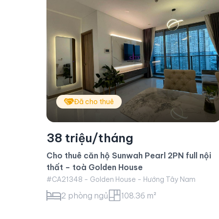
Đã cho thuê
36 triệu/tháng
Cho thuê căn hộ Sunwah Pearl 2PN, toà
l nội
White House
#CA21335 - White House - Hướng Tây Bắc
m
2 phòng ngủ
95.18 m²