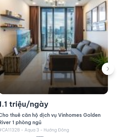
1.3 
Cho th
1.5 triệu/ngày
phòng
#CA1020
Cho thuê căn hộ dịch vụ Vinhomes Golden
River 2 phòng ngủ
1 
#CA11276 - Aqua 3 - Hướng Đông
2 phòng ngủ
78 m²