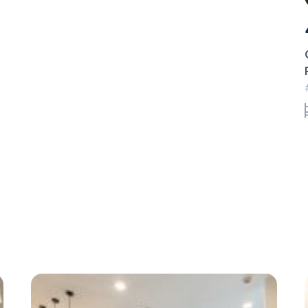
40 triệu/tháng
Cho thuê căn hộ full nội thất 2PN Sunwah
Pearl – Toà Golden House
#CA21315 - Golden House - Hướng Đông Bắc
2 phòng ngủ
87.77 m²