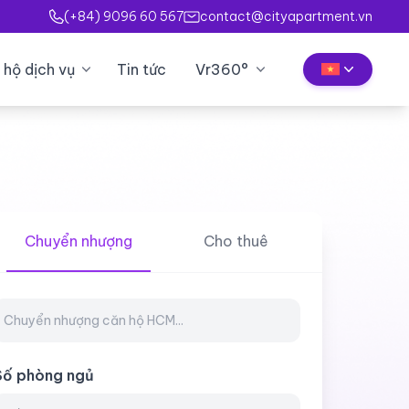
(+84) 9096 60 567
contact@cityapartment.vn
 hộ dịch vụ
Tin tức
Vr360°
Chuyển nhượng
Cho thuê
Số phòng ngủ