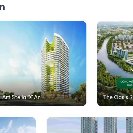
ản
Art Stella Dĩ An
The Oasis R