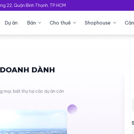
ường 22, Quận Bình Thạnh, TP.HCM
Dự án
Bán
Cho thuê
Shophouse
Căn
H DOANH DÀNH
mại, biệt thự tại các dự án căn