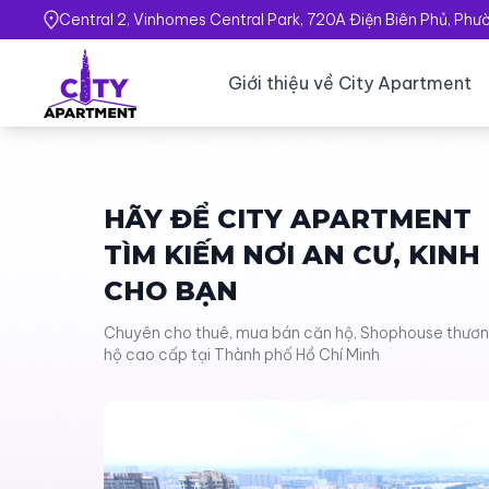
Central 2, Vinhomes Central Park, 720A Điện Biên Phủ, Ph
Giới thiệu về City Apartment
HÃY ĐỂ CITY APARTMENT
TÌM KIẾM NƠI AN CƯ, KIN
CHO BẠN
Chuyên cho thuê, mua bán căn hộ, Shophouse thương 
hộ cao cấp tại Thành phố Hồ Chí Minh