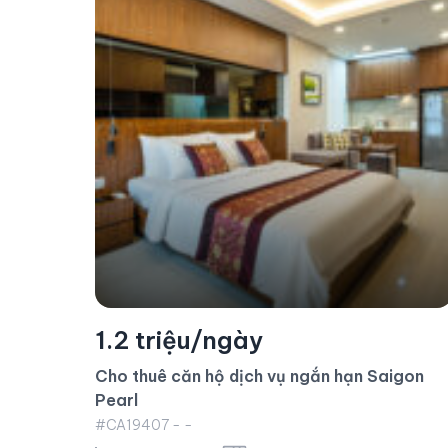
Ngừng hoạt động
1.4 triệu/ngày
igon
Cho thuê căn hộ dịch vụ Vinhomes Golden
River 2 phòng ngủ nội thất cao cấp
#CA11350 - Aqua 3 - Hướng Đông