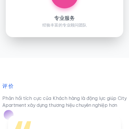
专业服务
经验丰富的专业顾问团队
评价
Phản hồi tích cực của Khách hàng là động lực giúp City
Apartment xây dựng thương hiệu chuyên nghiệp hơn