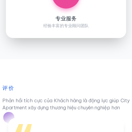
专业服务
经验丰富的专业顾问团队
评价
Phản hồi tích cực của Khách hàng là động lực giúp City
Apartment xây dựng thương hiệu chuyên nghiệp hơn