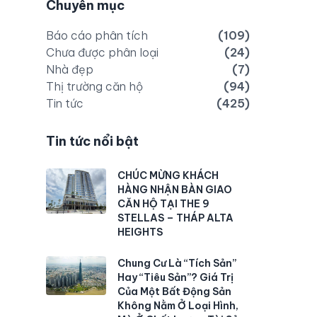
Chuyên mục
Báo cáo phân tích
(109)
Chưa được phân loại
(24)
Nhà đẹp
(7)
Thị trường căn hộ
(94)
Tin tức
(425)
Tin tức nổi bật
CHÚC MỪNG KHÁCH
HÀNG NHẬN BÀN GIAO
CĂN HỘ TẠI THE 9
STELLAS – THÁP ALTA
HEIGHTS
Chung Cư Là “Tích Sản”
Hay “Tiêu Sản”? Giá Trị
Của Một Bất Động Sản
Không Nằm Ở Loại Hình,