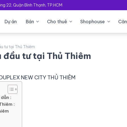
ường 22, Quận Bình Thạnh, TP.HCM
Dự án
Bán
Cho thuê
Shophouse
Căn
u tư tại Thủ Thiêm
 đầu tư tại Thủ Thiêm
DUPLEX NEW CITY THỦ THIÊM
 dẫn :
 Thiêm :
Thiêm