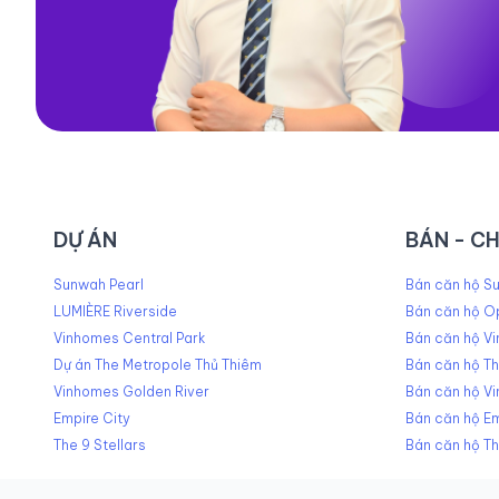
DỰ ÁN
BÁN - C
Sunwah Pearl
Bán căn hộ Su
LUMIÈRE Riverside
Bán căn hộ O
Vinhomes Central Park
Bán căn hộ Vi
Dự án The Metropole Thủ Thiêm
Bán căn hộ T
Vinhomes Golden River
Bán căn hộ V
Empire City
Bán căn hộ Em
The 9 Stellars
Bán căn hộ Th