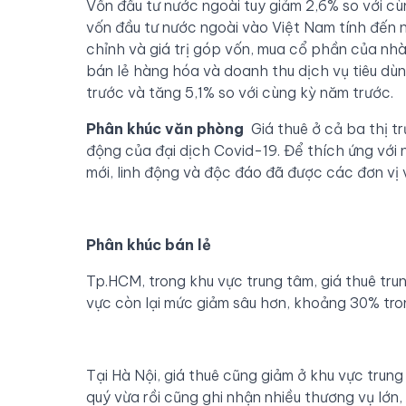
Vốn đầu tư nước ngoài tuy giảm 2,6% so với cù
vốn đầu tư nước ngoài vào Việt Nam tính đến
chỉnh và giá trị góp vốn, mua cổ phần của nhà
bán lẻ hàng hóa và doanh thu dịch vụ tiêu dùn
trước và tăng 5,1% so với cùng kỳ năm trước.
P
hân khúc văn phòng
Giá thuê ở cả ba thị t
động của đại dịch Covid-19. Để thích ứng với 
mới, linh động và độc đáo đã được các đơn vị 
P
hân khúc bán lẻ
Tp.HCM, trong khu vực trung tâm, giá thuê tru
vực còn lại mức giảm sâu hơn, khoảng 30% tron
Tại Hà Nội, giá thuê cũng giảm ở khu vực trung
quý vừa rồi cũng ghi nhận nhiều thương vụ lớn,