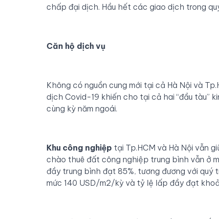
chấp đại dịch. Hầu hết các giao dịch trong qu
C
ăn hộ dịch vụ
Không có nguồn cung mới tại cả Hà Nội và Tp.
dịch Covid-19 khiến cho tại cả hai “đầu tàu” k
cùng kỳ năm ngoái.
K
hu công nghiệp
tại Tp.HCM và Hà Nội vẫn giữ 
chào thuê đất công nghiệp trung bình vẫn ở m
đầy trung bình đạt 85%, tương đương với quý t
mức 140 USD/m2/kỳ và tỷ lệ lấp đầy đạt kho