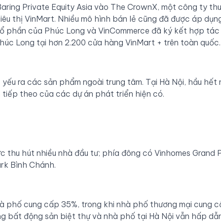
Baring Private Equity Asia vào The CrownX, một công ty th
êu thị VinMart. Nhiều mô hình bán lẻ cũng đã được áp dụng
cổ phần của Phúc Long và VinCommerce đã ký kết hợp tác
húc Long tại hơn 2.200 cửa hàng VinMart + trên toàn quốc.
 yếu ra các sản phẩm ngoài trung tâm. Tại Hà Nội, hầu hết
 tiếp theo của các dự án phát triển hiện có.
c thu hút nhiều nhà đầu tư; phía đông có Vinhomes Grand 
ark Bình Chánh.
nhà phố cung cấp 35%, trong khi nhà phố thương mại cung 
g bất động sản biệt thự và nhà phố tại Hà Nội vẫn hấp dẫ