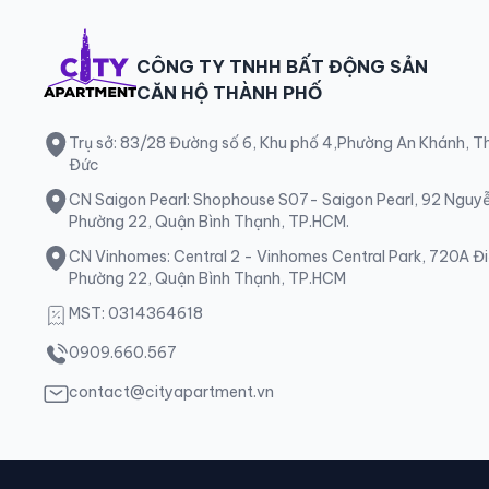
CÔNG TY TNHH BẤT ĐỘNG SẢN
CĂN HỘ THÀNH PHỐ
Trụ sở: 83/28 Đường số 6, Khu phố 4,Phường An Khánh, 
Đức
CN Saigon Pearl: Shophouse S07- Saigon Pearl, 92 Nguy
Phường 22, Quận Bình Thạnh, TP.HCM.
CN Vinhomes: Central 2 - Vinhomes Central Park, 720A Đi
Phường 22, Quận Bình Thạnh, TP.HCM
MST: 0314364618
0909.660.567
contact@cityapartment.vn