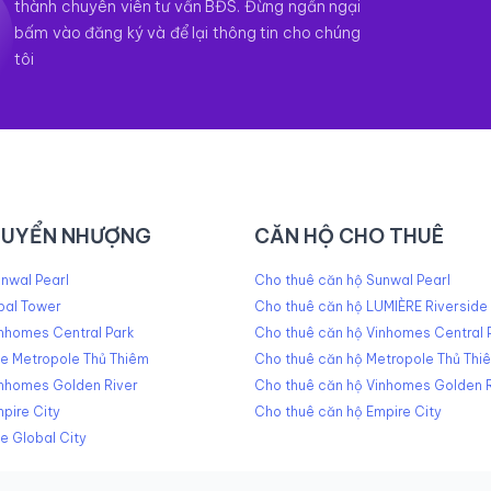
thành chuyên viên tư vấn BĐS. Đừng ngần ngại
bấm vào đăng ký và để lại thông tin cho chúng
tôi
HUYỂN NHƯỢNG
CĂN HỘ CHO THUÊ
nwal Pearl
Cho thuê căn hộ Sunwal Pearl
pal Tower
Cho thuê căn hộ LUMIÈRE Riverside
nhomes Central Park
Cho thuê căn hộ Vinhomes Central 
he Metropole Thủ Thiêm
Cho thuê căn hộ Metropole Thủ Thi
inhomes Golden River
Cho thuê căn hộ Vinhomes Golden R
pire City
Cho thuê căn hộ Empire City
e Global City