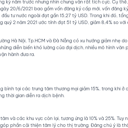
ng kỳ năm trước nhưng nhìn chung vẫn rất tích cực. Cụ thể
 ngày 20/6/2021 bao gồm vốn đăng ký cấp mới, vốn đăng ký
 đầu tư nước ngoài đạt gần 15,27 tỷ USD. Trong khi đó, tổ
g quý 2 năm 2021 ước tính đạt 51 tỷ USD, giảm 8,4% so với
rường Hà Nội, Tp.HCM và Đà Nẵng có xu hướng giảm nhẹ do
những diễn biến khó lường của đại dịch, nhiều mô hình văn
vận hành đưa ra.
ng bình tại các trung tâm thương mại giảm 15%, trong khi ở 
g thời gian diễn ra dịch bệnh.
 tâm và các khu vực còn lại, tương ứng là 10% và 25%. Tuy n
 góp phần cải thiện tâm lý cho thị trường. Đáng chú ý là th