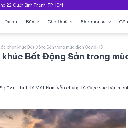
ường 22, Quận Bình Thạnh, TP.HCM
Dự án
Bán
Cho thuê
Shophouse
Căn
 các phân khúc Bất Động Sản trong mùa dịch Covid-19
n khúc Bất Động Sản trong mù
9 gây ra, kinh tế Việt Nam vẫn chứng tỏ được sức bền mạn