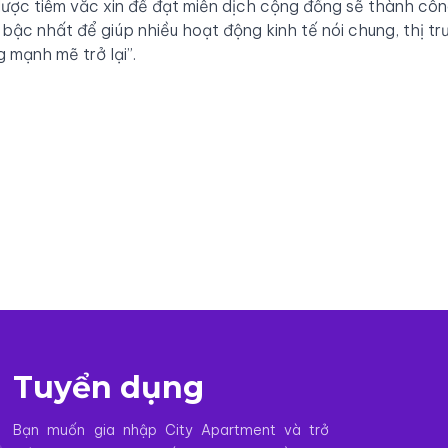
n lược tiêm vắc xin để đạt miễn dịch cộng đồng sẽ thành cô
 bậc nhất để giúp nhiều hoạt động kinh tế nói chung, thị t
 mạnh mẽ trở lại”.
Tuyển dụng
Bạn muốn gia nhập City Apartment và trở