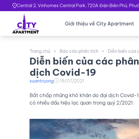
Central 2, Vinhomes Central Park, 720A Điện Biên Phủ, Ph
Giới thiệu về City Apartment
Trang chủ
Báo cáo phân tích
Diễn biến của
Diễn biến của các phâ
dịch Covid-19
xuantruong
19/07/2021
Bất chấp những khó khăn do đại dịch Covid-1
có nhiều dấu hiệu lạc quan trong quý 2/2021.