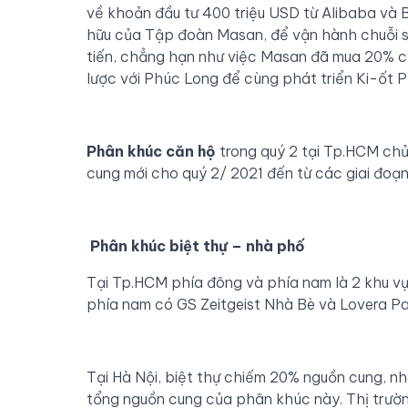
về khoản đầu tư 400 triệu USD từ Alibaba và 
hữu của Tập đoàn Masan, để vận hành chuỗi si
tiến, chẳng hạn như việc Masan đã mua 20% 
lược với Phúc Long để cùng phát triển Ki-ốt P
P
hân khúc căn hộ
trong quý 2 tại Tp.HCM chủ
cung mới cho quý 2/ 2021 đến từ các giai đoạn
Phân khúc
biệt thự – nhà phố
Tại Tp.HCM phía đông và phía nam là 2 khu vự
phía nam có GS Zeitgeist Nhà Bè và Lovera P
Tại Hà Nội, biệt thự chiếm 20% nguồn cung, 
tổng nguồn cung của phân khúc này. Thị trườn