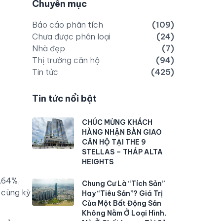
Chuyên mục
Báo cáo phân tích
(109)
Chưa được phân loại
(24)
Nhà đẹp
(7)
Thị trường căn hộ
(94)
Tin tức
(425)
Tin tức nổi bật
CHÚC MỪNG KHÁCH
HÀNG NHẬN BÀN GIAO
CĂN HỘ TẠI THE 9
STELLAS – THÁP ALTA
HEIGHTS
,64%,
Chung Cư Là “Tích Sản”
 cùng kỳ
Hay “Tiêu Sản”? Giá Trị
Của Một Bất Động Sản
Không Nằm Ở Loại Hình,