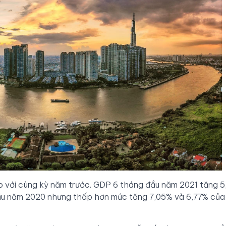
o với cùng kỳ năm trước. GDP 6 tháng đầu năm 2021 tăng 5
đầu năm 2020 nhưng thấp hơn mức tăng 7,05% và 6,77% của