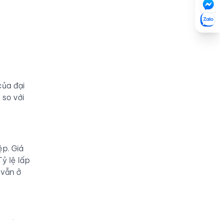
của đại
 so với
ệp. Giá
ỷ lệ lấp
 vẫn ở