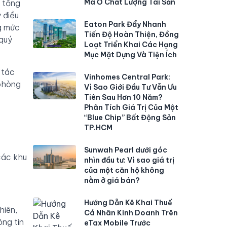
Mà Ở Chất Lượng Tài Sản
, tổng
 điều
Eaton Park Đẩy Nhanh
ng mức
Tiến Độ Hoàn Thiện, Đồng
 quý
Loạt Triển Khai Các Hạng
Mục Mặt Dựng Và Tiện Ích
 tác
Vinhomes Central Park:
 phòng
Vì Sao Giới Đầu Tư Vẫn Ưu
Tiên Sau Hơn 10 Năm?
Phân Tích Giá Trị Của Một
“Blue Chip” Bất Động Sản
TP.HCM
Sunwah Pearl dưới góc
các khu
nhìn đầu tư: Vì sao giá trị
của một căn hộ không
nằm ở giá bán?
Hướng Dẫn Kê Khai Thuế
hiên,
Cá Nhân Kinh Doanh Trên
ông tin
eTax Mobile Trước