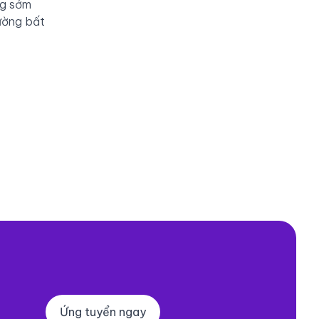
ng sớm
rường bất
Ứng tuyển ngay