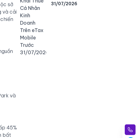
31/07/2026
uộc sở
 và cải
 chiến
 nguồn
Park và
cấp 45%
n bất