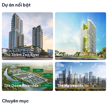
Dự án nổi bật
Thủ Thiêm Zeit River
Art Stella Dĩ An
The Oasis Riverside
The Metropolis
Chuyên mục