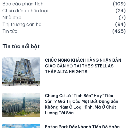
Báo cáo phân tích
(109)
Chưa được phân loại
(24)
Nhà đẹp
(7)
Thị trường căn hộ
(94)
Tin tức
(425)
Tin tức nổi bật
CHÚC MỪNG KHÁCH HÀNG NHẬN BÀN
GIAO CĂN HỘ TẠI THE 9 STELLAS –
THÁP ALTA HEIGHTS
Chung Cư Là “Tích Sản” Hay “Tiêu
Sản”? Giá Trị Của Một Bất Động Sản
Không Nằm Ở Loại Hình, Mà Ở Chất
Lượng Tài Sản
Eaton Park Đẩy Nhanh Tiến Độ Hoàn