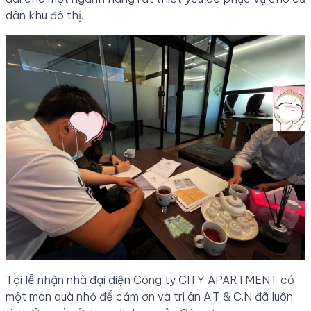
dân khu đô thị.
Tại lễ nhận nhà đại diện Công ty CITY APARTMENT có
một món quà nhỏ để cảm ơn và tri ân A.T & C.N đã luôn