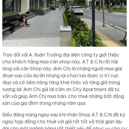
Trao đổi với A. Xuân Trường đại diện công ty giới thiệu
cho khách hàng mua căn shop này, A.T & C.N rất hài
lòng với căn Shop này, Anh Chị là những người mua giai
đoạn sau của dự án nhưng lại chọn lựa được vị trí cực
đẹp và có tiềm năng tăng khai thác và tăng giá trong
tương lai. Anh Chị gửi lời cảm ơn City Apartment đã tư
vấn và giúp Anh Chị mua bán, cho thuê những bất động
sản của gia đình trong những năm qua.
Điều đáng mừng ngay sau khi nhận Shop A.T & C.N đã ký
ngay hợp đồng cho thuê với giá rất tốt và thời gian lâu
dài cho một ngành hàng rất thiết yếu để phục vụ cho cư