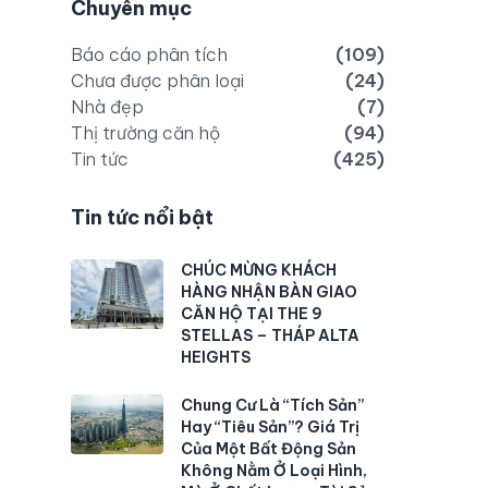
Chuyên mục
Báo cáo phân tích
(109)
Chưa được phân loại
(24)
Nhà đẹp
(7)
Thị trường căn hộ
(94)
Tin tức
(425)
Tin tức nổi bật
CHÚC MỪNG KHÁCH
HÀNG NHẬN BÀN GIAO
CĂN HỘ TẠI THE 9
STELLAS – THÁP ALTA
HEIGHTS
Chung Cư Là “Tích Sản”
Hay “Tiêu Sản”? Giá Trị
Của Một Bất Động Sản
Không Nằm Ở Loại Hình,