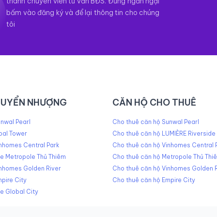
thành chuyên viên tư vấn BĐS. Đừng ngần ngại
bấm vào đăng ký và để lại thông tin cho chúng
tôi
HUYỂN NHƯỢNG
CĂN HỘ CHO THUÊ
nwal Pearl
Cho thuê căn hộ Sunwal Pearl
pal Tower
Cho thuê căn hộ LUMIÈRE Riverside
nhomes Central Park
Cho thuê căn hộ Vinhomes Central 
he Metropole Thủ Thiêm
Cho thuê căn hộ Metropole Thủ Thi
inhomes Golden River
Cho thuê căn hộ Vinhomes Golden R
pire City
Cho thuê căn hộ Empire City
e Global City