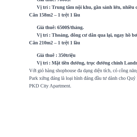
Vị trí : Trung tâm nội khu, gần sảnh lớn, nhiều 
Căn 158m2 – 1 trệt 1 lầu
Giá thuê: 6500$/tháng.
Vị trí : Thoáng, đông cư dân qua lại, ngay hồ b
Căn 210m2 – 1 trệt 1 lầu
Giá thuê : 350triệu
Vị trí : Mặt tiền đường, trục đường chính Land
Với giỏ hàng shophouse đa dạng diện tích, có công năn
Park xứng đáng là loại hình đáng đầu tư dành cho Quý 
PKD City Apartment.