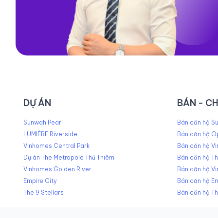
DỰ ÁN
BÁN - C
Sunwah Pearl
Bán căn hộ Su
LUMIÈRE Riverside
Bán căn hộ O
Vinhomes Central Park
Bán căn hộ Vi
Dự án The Metropole Thủ Thiêm
Bán căn hộ T
Vinhomes Golden River
Bán căn hộ V
Empire City
Bán căn hộ Em
The 9 Stellars
Bán căn hộ Th