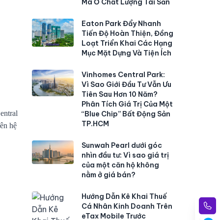
Mà Ở Chất Lượng Tài Sản
Eaton Park Đẩy Nhanh
Tiến Độ Hoàn Thiện, Đồng
Loạt Triển Khai Các Hạng
Mục Mặt Dựng Và Tiện Ích
Vinhomes Central Park:
Vì Sao Giới Đầu Tư Vẫn Ưu
Tiên Sau Hơn 10 Năm?
Phân Tích Giá Trị Của Một
entral
“Blue Chip” Bất Động Sản
TP.HCM
iên hệ
Sunwah Pearl dưới góc
nhìn đầu tư: Vì sao giá trị
của một căn hộ không
nằm ở giá bán?
Hướng Dẫn Kê Khai Thuế
Cá Nhân Kinh Doanh Trên
eTax Mobile Trước