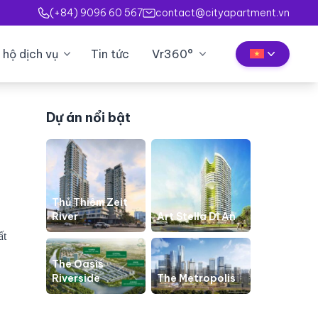
(+84) 9096 60 567
contact@cityapartment.vn
 hộ dịch vụ
Tin tức
Vr360°
Dự án nổi bật
Thủ Thiêm Zeit
River
Art Stella Dĩ An
ất
The Oasis
Riverside
The Metropolis