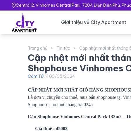
Central 2, Vinhomes Central Park, 720A Điện Biên Phủ, Ph
Giới thiệu về City Apartment
Trang chủ
Tin tức
Cập nhật mới nhất tháng 
Cập nhật mới nhất thá
Shophouse Vinhomes C
Cẩm Tú
03/05/2024
CẬP NHẬT MỚI NHẤT GIỎ HÀNG SHOPHOUSE
Là đơn vị chuyên cho thuê, mua bán shophouse tại Vin
Shophouse cho thuê tháng 5/2024 :
Căn Shophouse Vinhomes Central Park 132m2 – 1tr
Giá thuê : 4500$