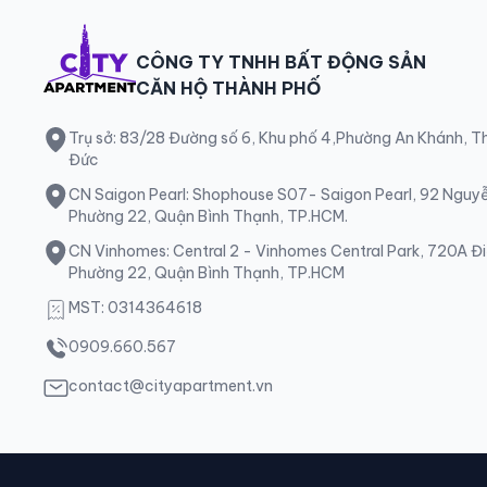
CÔNG TY TNHH BẤT ĐỘNG SẢN
CĂN HỘ THÀNH PHỐ
Trụ sở: 83/28 Đường số 6, Khu phố 4,Phường An Khánh, 
Đức
CN Saigon Pearl: Shophouse S07- Saigon Pearl, 92 Nguy
Phường 22, Quận Bình Thạnh, TP.HCM.
CN Vinhomes: Central 2 - Vinhomes Central Park, 720A Đi
Phường 22, Quận Bình Thạnh, TP.HCM
MST: 0314364618
0909.660.567
contact@cityapartment.vn