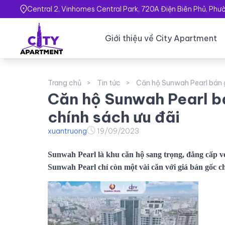
Central 2, Vinhomes Central Park, 720A Điện Biên Phủ, Ph
Giới thiệu về City Apartment
Trang chủ
Tin tức
Căn hộ Sunwah Pearl bán g
Căn hộ Sunwah Pearl bá
chính sách ưu đãi
xuantruong
19/09/2023
Sunwah Pearl là khu căn hộ sang trọng, đẳng cấp ve
Sunwah Pearl chỉ còn một vài căn với giá bán gốc c