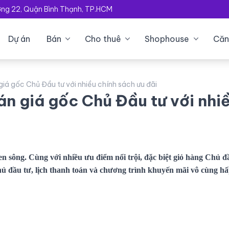
ường 22, Quận Bình Thạnh, TP.HCM
Dự án
Bán
Cho thuê
Shophouse
Căn
iá gốc Chủ Đầu tư với nhiều chính sách ưu đãi
n giá gốc Chủ Đầu tư với nhi
n sông. Cùng với nhiều ưu điểm nổi trội, đặc biệt giỏ hàng Chủ đ
hủ đầu tư, lịch thanh toán và chương trình khuyến mãi vô cùng h