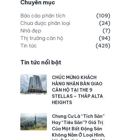
Chuyên mục
Báo cáo phân tích
(109)
Chưa được phân loại
(24)
Nhà đẹp
(7)
Thị trường căn hộ
(94)
Tin tức
(425)
Tin tức nổi bật
CHÚC MỪNG KHÁCH
HÀNG NHẬN BÀN GIAO
CĂN HỘ TẠI THE 9
STELLAS – THÁP ALTA
HEIGHTS
Chung Cư Là “Tích Sản”
Hay “Tiêu Sản”? Giá Trị
Của Một Bất Động Sản
Không Nằm Ở Loại Hình,