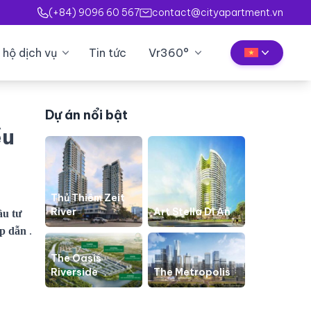
(+84) 9096 60 567
contact@cityapartment.vn
 hộ dịch vụ
Tin tức
Vr360°
Dự án nổi bật
ều
Thủ Thiêm Zeit
River
Art Stella Dĩ An
ầu tư
ấp dẫn
.
The Oasis
Riverside
The Metropolis