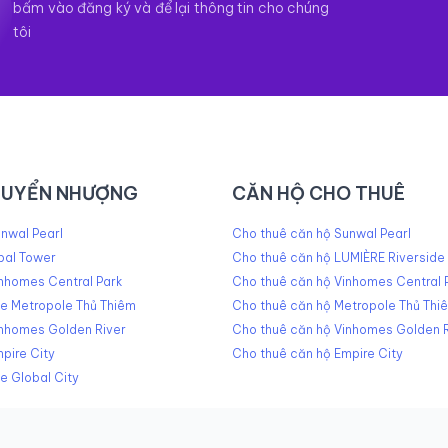
bấm vào đăng ký và để lại thông tin cho chúng
tôi
HUYỂN NHƯỢNG
CĂN HỘ CHO THUÊ
nwal Pearl
Cho thuê căn hộ Sunwal Pearl
pal Tower
Cho thuê căn hộ LUMIÈRE Riverside
nhomes Central Park
Cho thuê căn hộ Vinhomes Central 
he Metropole Thủ Thiêm
Cho thuê căn hộ Metropole Thủ Thi
inhomes Golden River
Cho thuê căn hộ Vinhomes Golden R
pire City
Cho thuê căn hộ Empire City
e Global City