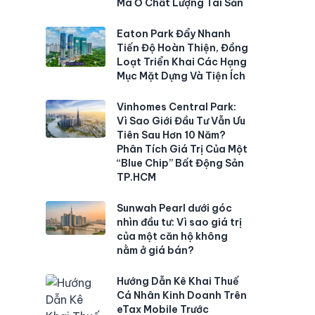
Mà Ở Chất Lượng Tài Sản
Eaton Park Đẩy Nhanh
Tiến Độ Hoàn Thiện, Đồng
Loạt Triển Khai Các Hạng
Mục Mặt Dựng Và Tiện Ích
Vinhomes Central Park:
Vì Sao Giới Đầu Tư Vẫn Ưu
Tiên Sau Hơn 10 Năm?
Phân Tích Giá Trị Của Một
“Blue Chip” Bất Động Sản
TP.HCM
Sunwah Pearl dưới góc
nhìn đầu tư: Vì sao giá trị
của một căn hộ không
nằm ở giá bán?
Hướng Dẫn Kê Khai Thuế
Cá Nhân Kinh Doanh Trên
eTax Mobile Trước