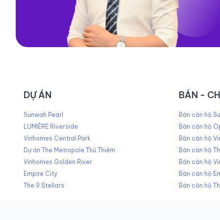
DỰ ÁN
BÁN - C
Sunwah Pearl
Bán căn hộ Su
LUMIÈRE Riverside
Bán căn hộ O
Vinhomes Central Park
Bán căn hộ Vi
Dự án The Metropole Thủ Thiêm
Bán căn hộ T
Vinhomes Golden River
Bán căn hộ V
Empire City
Bán căn hộ Em
The 9 Stellars
Bán căn hộ Th