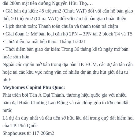
dài 280m mặt tiền đường Nguyễn Hữu Thọ,…
• Giá bán dự kiến: 45 triệu/m2 (Chưa VAT) đối với căn hộ bàn giao
thô, 50 triệu/m2 (Chưa VAT) đối với căn hộ bàn giao hoàn thiện
• Lịch thanh toán: Thanh toán chuẩn và thanh toán trả chậm
• Giai đoạn 1: Mở bán loại căn hộ 2PN – 3PN tại 2 block T4 và T5
• Thời điểm ra mắt tiếp thao: Tháng 1/2021
• Thời điểm bàn giao dự kiến: Trong 36 tháng kể từ ngày mở bán
hoặc sớm hơn
Ngoài các dự án mở bán trong địa bàn TP. HCM, các dự án lân cận
hoặc tại các khu vực nóng vẫn có nhiều dự án thu hút giới đầu tư
như:
Meyhomes Capital Phu Quoc:
Phát triển bởi Tân Á Đại Thành, thương hiệu quốc gia với nhiều
năm đạt Huân Chương Lao Động và các đóng góp to lớn cho đất
nước
Là dự án duy nhất và đầu tiên sở hữu lâu dài trong quỹ đất hiếm hoi
của TP. Phú Quốc
Shophouses từ 117-206m2