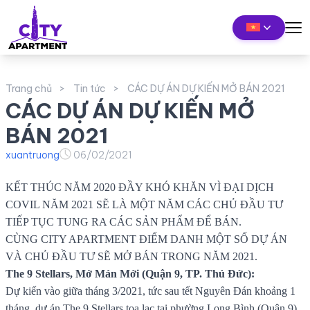
Trang chủ
Tin tức
CÁC DỰ ÁN DỰ KIẾN MỞ BÁN 2021
CÁC DỰ ÁN DỰ KIẾN MỞ
BÁN 2021
xuantruong
06/02/2021
KẾT THÚC NĂM 2020 ĐẦY KHÓ KHĂN VÌ ĐẠI DỊCH
COVIL NĂM 2021 SẼ LÀ MỘT NĂM CÁC CHỦ ĐẦU TƯ
TIẾP TỤC TUNG RA CÁC SẢN PHẨM ĐỂ BÁN.
CÙNG CITY APARTMENT ĐIỂM DANH MỘT SỐ DỰ ÁN
VÀ CHỦ ĐẦU TƯ SẼ MỞ BÁN TRONG NĂM 2021.
The 9 Stellars, Mở Mán Mới (Quận 9, TP. Thủ Đức):
Dự kiến vào giữa tháng 3/2021, tức sau tết Nguyên Đán khoảng 1
tháng, dự án The 9 Stellars tọa lạc tại phường Long Bình (Quận 9),