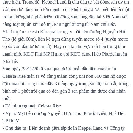
thực hiện. Trong đó, Keppel Land là chủ đầu tư bất động sản uy tín
với tiềm lực tài chính lớn mạnh, còn Phú Long được biết đến là một
trong những nhà phát triển bất động sản hàng đầu tại Việt Nam với
hàng loạt dự án khu đô thị, khu nghỉ dưỡng từ Nam chí Bắc.
Vị trí dự án Celesta Rise tọa lạc ngay mặt tiền đường Nguyễn Hữu
Thọ (lộ giới 60m), liền kề trạm dừng tuyến metro số 4 (tuyến metro
có số vốn đầu tư lớn nhất). Đây còn là khu vực nối liền trung tâm
thành phố, KĐT Phú Mỹ Hưng với KĐT cảng Hiệp Phước huyện
Nhà Bè.
Vào ngày 28/11/2020 vừa qua, đợt ra mắt đầu tiên của dự án
Celesta Rise diễn ra vô cùng thành công khi hơn 500 căn hộ được
đặt mua chỉ trong chưa đầy 3 tiếng ngay trong sự kiện ra mắt, trung
bình cứ 1 phút trôi qua có đến gần 3 sản phẩm tìm được chủ nhân
mới.
• Tên thương mại: Celesta Rise
• Vị trí: Mặt tiền đường Nguyễn Hữu Thọ, Phước Kiển, Nhà Bè,
TP.HCM
• Chủ đầu tư: Liên doanh giữa tập đoàn Keppel Land và Công ty