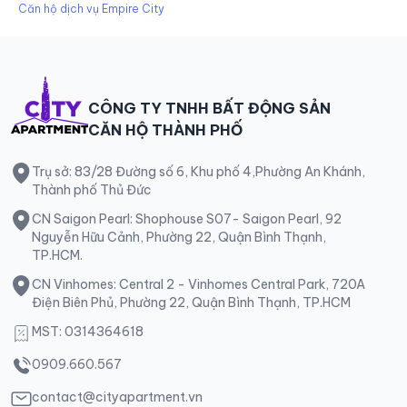
Căn hộ dịch vụ Empire City
CÔNG TY TNHH BẤT ĐỘNG SẢN
CĂN HỘ THÀNH PHỐ
Trụ sở: 83/28 Đường số 6, Khu phố 4,Phường An Khánh,
Thành phố Thủ Đức
CN Saigon Pearl: Shophouse S07- Saigon Pearl, 92
Nguyễn Hữu Cảnh, Phường 22, Quận Bình Thạnh,
TP.HCM.
CN Vinhomes: Central 2 - Vinhomes Central Park, 720A
Điện Biên Phủ, Phường 22, Quận Bình Thạnh, TP.HCM
MST: 0314364618
0909.660.567
contact@cityapartment.vn