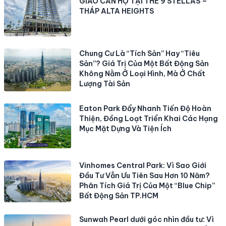
GIAO CĂN HỘ TẠI THE 9 STELLAS –
THÁP ALTA HEIGHTS
Chung Cư Là “Tích Sản” Hay “Tiêu
Sản”? Giá Trị Của Một Bất Động Sản
Không Nằm Ở Loại Hình, Mà Ở Chất
Lượng Tài Sản
Eaton Park Đẩy Nhanh Tiến Độ Hoàn
Thiện, Đồng Loạt Triển Khai Các Hạng
Mục Mặt Dựng Và Tiện Ích
Vinhomes Central Park: Vì Sao Giới
Đầu Tư Vẫn Ưu Tiên Sau Hơn 10 Năm?
Phân Tích Giá Trị Của Một “Blue Chip”
Bất Động Sản TP.HCM
Sunwah Pearl dưới góc nhìn đầu tư: Vì