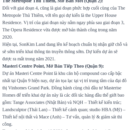
The Metropole Thủ Thiêm, Mở Bán Mới (Quận 2):
Đối với giai đoạn 4, cũng là giai đoạn phức hợp cuối cùng của The
Metropole Thủ Thiêm, với tên gọi dự kiến là the Upper House
Residence. Vị trí của giai đoạn này nằm ngay phía sau giai đoạn 3,
The Opera Residence vừa được mở bán thành công trong năm
2020.
Hiện tại, SonKim Land đang lên kế hoạch chuẩn bị nhận giữ chỗ và
sẽ sớm triển khai thông tin truyền thông sớm. Dự kiến dự án sẽ
được ra mắt trong năm 2021.
Masteri Centre Point, Mở Bán Tiếp Theo (Quận 9):
Dự án Masteri Centre Point là khu căn hộ compound cao cấp bậc
nhất tại Quận 9 hiện nay, dự án tọa lạc tại vị trí trung tâm của đại đô
thị Vinhomes Grand Park. Đồng hành cùng chủ đầu tư Masterise
Homes để triển khai dự án này là các đối tác hàng đầu thế giới bao
gồm: Tange Associates (Nhật Bản) và NQH – Thiết kế kiến trúc;
Landsculptor (Thái Lan) – Thiết kế cảnh quan; studio HBA (Mỹ) –
Thiết kế nội thất và Mace (Anh) – Tư vấn, quản lý & giám sát thi
công.