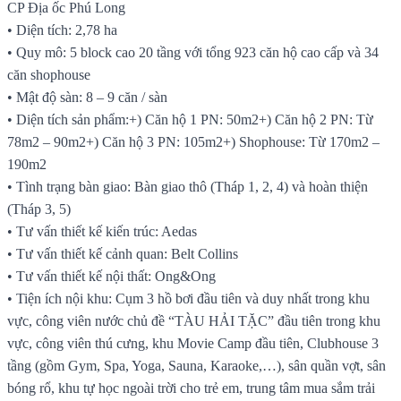
CP Địa ốc Phú Long
• Diện tích: 2,78 ha
• Quy mô: 5 block cao 20 tầng với tổng 923 căn hộ cao cấp và 34
căn shophouse
• Mật độ sàn: 8 – 9 căn / sàn
• Diện tích sản phẩm:+) Căn hộ 1 PN: 50m2+) Căn hộ 2 PN: Từ
78m2 – 90m2+) Căn hộ 3 PN: 105m2+) Shophouse: Từ 170m2 –
190m2
• Tình trạng bàn giao: Bàn giao thô (Tháp 1, 2, 4) và hoàn thiện
(Tháp 3, 5)
• Tư vấn thiết kế kiến trúc: Aedas
• Tư vấn thiết kế cảnh quan: Belt Collins
• Tư vấn thiết kế nội thất: Ong&Ong
• Tiện ích nội khu: Cụm 3 hồ bơi đầu tiên và duy nhất trong khu
vực, công viên nước chủ đề “TÀU HẢI TẶC” đầu tiên trong khu
vực, công viên thú cưng, khu Movie Camp đầu tiên, Clubhouse 3
tầng (gồm Gym, Spa, Yoga, Sauna, Karaoke,…), sân quần vợt, sân
bóng rổ, khu tự học ngoài trời cho trẻ em, trung tâm mua sắm trải