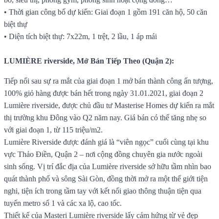
• Thời gian công bố dự kiến: Giai đoạn 1 gồm 191 căn hộ, 50 căn
biệt thự
• Diện tích biệt thự: 7x22m, 1 trệt, 2 lầu, 1 áp mái
LUMIÈRE riverside, Mở Bán Tiếp Theo (Quận 2):
Tiếp nối sau sự ra mắt của giai đoạn 1 mở bán thành công ấn tượng,
100% giỏ hàng được bán hết trong ngày 31.01.2021, giai đoạn 2
Lumière riverside, được chủ đầu tư Masterise Homes dự kiến ra mắt
thị trường khu Đông vào Q2 năm nay. Giá bán có thể tăng nhẹ so
với giai đoạn 1, từ 115 triệu/m2.
Lumière Riverside được đánh giá là “viên ngọc” cuối cùng tại khu
vực Thảo Điền, Quận 2 – nơi cộng đồng chuyên gia nước ngoài
sinh sống. Vị trí đắc địa của Lumière riverside sở hữu tầm nhìn bao
quát thành phố và sông Sài Gòn, đồng thời mở ra một thế giới tiện
nghi, tiện ích trong tầm tay với kết nối giao thông thuận tiện qua
tuyến metro số 1 và các xa lộ, cao tốc.
Thiết kế của Masteri Lumière riverside lấy cảm hứng từ vẻ đẹp