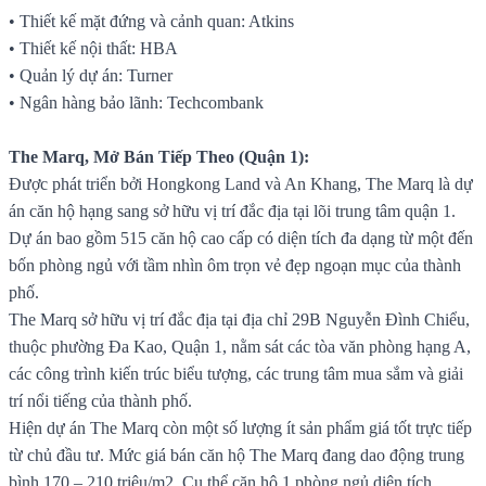
• Thiết kế mặt đứng và cảnh quan: Atkins
• Thiết kế nội thất: HBA
• Quản lý dự án: Turner
• Ngân hàng bảo lãnh: Techcombank
The Marq, Mở Bán Tiếp Theo (Quận 1):
Được phát triển bởi Hongkong Land và An Khang, The Marq là dự
án căn hộ hạng sang sở hữu vị trí đắc địa tại lõi trung tâm quận 1.
Dự án bao gồm 515 căn hộ cao cấp có diện tích đa dạng từ một đến
bốn phòng ngủ với tầm nhìn ôm trọn vẻ đẹp ngoạn mục của thành
phố.
The Marq sở hữu vị trí đắc địa tại địa chỉ 29B Nguyễn Đình Chiểu,
thuộc phường Đa Kao, Quận 1, nằm sát các tòa văn phòng hạng A,
các công trình kiến trúc biểu tượng, các trung tâm mua sắm và giải
trí nổi tiếng của thành phố.
Hiện dự án The Marq còn một số lượng ít sản phẩm giá tốt trực tiếp
từ chủ đầu tư. Mức giá bán căn hộ The Marq đang dao động trung
bình 170 – 210 triệu/m2. Cụ thể căn hộ 1 phòng ngủ diện tích