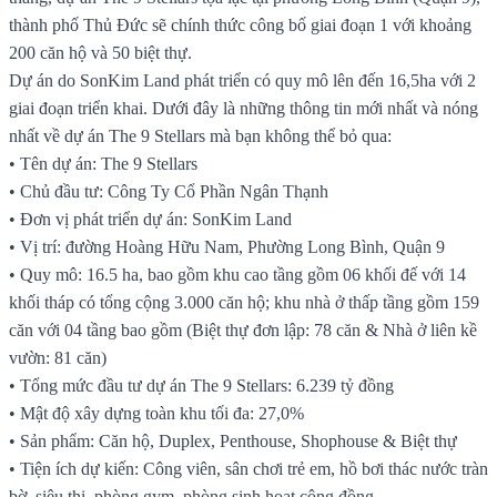
thành phố Thủ Đức sẽ chính thức công bố giai đoạn 1 với khoảng
200 căn hộ và 50 biệt thự.
Dự án do SonKim Land phát triển có quy mô lên đến 16,5ha với 2
giai đoạn triển khai. Dưới đây là những thông tin mới nhất và nóng
nhất về dự án The 9 Stellars mà bạn không thể bỏ qua:
• Tên dự án: The 9 Stellars
• Chủ đầu tư: Công Ty Cổ Phần Ngân Thạnh
• Đơn vị phát triển dự án: SonKim Land
• Vị trí: đường Hoàng Hữu Nam, Phường Long Bình, Quận 9
• Quy mô: 16.5 ha, bao gồm khu cao tầng gồm 06 khối đế với 14
khối tháp có tổng cộng 3.000 căn hộ; khu nhà ở thấp tầng gồm 159
căn với 04 tầng bao gồm (Biệt thự đơn lập: 78 căn & Nhà ở liên kề
vườn: 81 căn)
• Tổng mức đầu tư dự án The 9 Stellars: 6.239 tỷ đồng
• Mật độ xây dựng toàn khu tối đa: 27,0%
• Sản phẩm: Căn hộ, Duplex, Penthouse, Shophouse & Biệt thự
• Tiện ích dự kiến: Công viên, sân chơi trẻ em, hồ bơi thác nước tràn
bờ, siêu thị, phòng gym, phòng sinh hoạt cộng đồng…