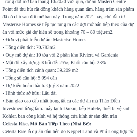
Trong đợt mở bán tháng 10/2020 vừa qua, dự án Masteri Centre
Point đã thu hút rất đông khách hàng quan tâm, hàng trăm sản phẩm
đã có chủ sau đợt mở bán này. Trong năm 2021 này, chủ đầu tư
Masterise Homes sẽ tiếp tục tung ra các đợt mở bán tiếp theo của dự
án với mức giá dự kiến sẽ trong khoảng 70 – 80 triệu/m2.
• Đơn vị phát triển dự án: Masterise Homes
• Tổng diện tích: 70.783m2
• Quy mô dự án: 10 tòa với 2 phân khu Riviera và Gardenia
• Mật độ xây dựng: Khối đế: 25℅; Khối căn hộ: 23%
• Tổng diện tích cảnh quan: 39.209 m2
• Tổng số căn hộ: 5.094 căn
• Dự kiến hoàn thành: Quý 3 năm 2022
• Hình thức sở hữu: Lâu dài
• Bàn giao cao cấp nhất trong tất cả các dự án mà Thảo Điền
Investment từng làm: máy lạnh Daikin, bếp Hafele, thiết bị vệ sinh
Kohler, ban công kính và hệ thống cửa kính từ sàn đến trần
Celesta Rise, Mở Bán Tiếp Theo (Nhà Bè):
Celesta Rise là dự án đầu tiên do Keppel Land và Phú Long hợp tác