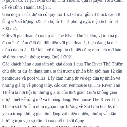
Nguyễn Cơ Thạch (khu đô thị Thủ Thiêm), qua Nguyễn Hữu Cảnh
để về Bình Thạnh, Quận 1.
Giai đoạn 1 của dự án có quy mô 15.378 m2, gồm 3 block cao 18
tầng với số lượng 525 căn hộ từ 1 – 4 phòng ngủ, diện tích từ 54 –
300 m2.
Đối với giai đoạn 2 của dự án The River Thủ Thiêm, vị trí của giai
đoạn 2 sẽ nằm ở lô đất đối diện với giai đoạn 1, hiện đang là nhà
mẫu của dự án. Dự kiến về thông tin chi tiết cũng như lịch mở bán
sẽ được truyền thông trong Quý 1/2021.
Các khách hàng quan tâm tới giai đoạn 1 của The River Thủ Thiêm,
chủ đầu tư dự án đang tung ra thị trường phiên bản giới hạn 12 căn
penthouse và pool villas. Lấy cảm hứng từ vẻ đẹp của tự nhiên và
những giá trị về phong thủy, các căn Penthouse tại The River Thủ
Thiêm là nơi hội tụ những giá trị của thời gian. Giữa không gian
được thiết kế rộng mở và thoáng đãng, Penthouse The River Thủ
Thiêm sở hữu tầm nhìn ngoạn mục hướng về Sài Gòn hoa lệ, dù
yên ả trong không gian tĩnh lặng với thiên nhiên, nhưng vẫn tận
hưởng trọn vẹn sự rộn rã của phố thị sôi động.