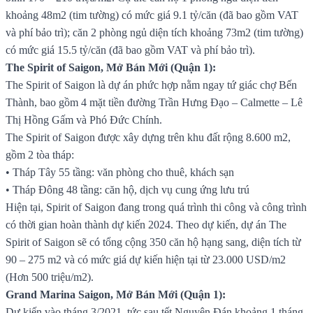
khoảng 48m2 (tim tường) có mức giá 9.1 tỷ/căn (đã bao gồm VAT
và phí bảo trì); căn 2 phòng ngủ diện tích khoảng 73m2 (tim tường)
có mức giá 15.5 tỷ/căn (đã bao gồm VAT và phí bảo trì).
The Spirit of Saigon, Mở Bán Mới (Quận 1):
The Spirit of Saigon là dự án phức hợp nằm ngay tứ giác chợ Bến
Thành, bao gồm 4 mặt tiền đường Trần Hưng Đạo – Calmette – Lê
Thị Hồng Gấm và Phó Đức Chính.
The Spirit of Saigon được xây dựng trên khu đất rộng 8.600 m2,
gồm 2 tòa tháp:
• Tháp Tây 55 tầng: văn phòng cho thuê, khách sạn
• Tháp Đông 48 tầng: căn hộ, dịch vụ cung ứng lưu trú
Hiện tại, Spirit of Saigon đang trong quá trình thi công và công trình
có thời gian hoàn thành dự kiến 2024. Theo dự kiến, dự án The
Spirit of Saigon sẽ có tổng cộng 350 căn hộ hạng sang, diện tích từ
90 – 275 m2 và có mức giá dự kiến hiện tại từ 23.000 USD/m2
(Hơn 500 triệu/m2).
Grand Marina Saigon, Mở Bán Mới (Quận 1):
Dự kiến vào tháng 3/2021, tức sau tết Nguyên Đán khoảng 1 tháng,