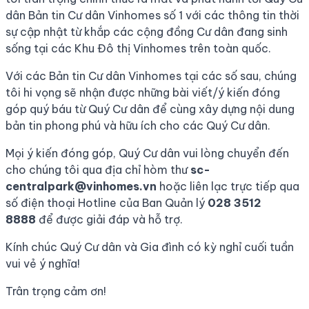
dân Bản tin Cư dân Vinhomes số 1 với các thông tin thời
sự cập nhật từ khắp các cộng đồng Cư dân đang sinh
sống tại các Khu Đô thị Vinhomes trên toàn quốc.
Với các Bản tin Cư dân Vinhomes tại các số sau, chúng
tôi hi vọng sẽ nhận được những bài viết/ý kiến đóng
góp quý báu từ Quý Cư dân để cùng xây dựng nội dung
bản tin phong phú và hữu ích cho các Quý Cư dân.
Mọi ý kiến đóng góp, Quý Cư dân vui lòng chuyển đến
cho chúng tôi qua địa chỉ hòm thư
sc-
centralpark@vinhomes.vn
hoặc liên lạc trực tiếp qua
số điện thoại Hotline của Ban Quản lý
028 3512
8888
để được giải đáp và hỗ trợ.
Kính chúc Quý Cư dân và Gia đình có kỳ nghỉ cuối tuần
vui vẻ ý nghĩa!
Trân trọng cảm ơn!