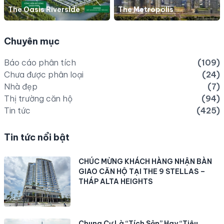
The Oasis Riverside
The Metropolis
Chuyên mục
Báo cáo phân tích
(109)
Chưa được phân loại
(24)
Nhà đẹp
(7)
Thị trường căn hộ
(94)
Tin tức
(425)
Tin tức nổi bật
CHÚC MỪNG KHÁCH HÀNG NHẬN BÀN
GIAO CĂN HỘ TẠI THE 9 STELLAS –
THÁP ALTA HEIGHTS
Chung Cư Là “Tích Sản” Hay “Tiêu