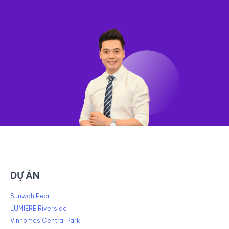
DỰ ÁN
Sunwah Pearl
LUMIÈRE Riverside
Vinhomes Central Park