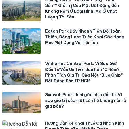
Sản”? Giá Trị Của Một Bất Động Sản
Không Nằm Ở Loại Hình, Mà Ở Chất
Lượng Tài Sản
Eaton Park Đẩy Nhanh Tiến Độ Hoàn
Thiện, Đồng Loạt Triển Khai Các Hạng
Mục Mặt Dựng Và Tiện Ích
Vinhomes Central Park: Vì Sao Giới
Đầu Tư Vẫn Ưu Tiên Sau Hơn 10 Năm?
Phân Tích Giá Trị Của Một “Blue Chip”
Bất Động Sản TP.HCM
Sunwah Pearl dưới góc nhìn đầu tư: Vì
sao giá trị của một căn hộ không nằm ở
giá bán?
Hướng Dẫn Kê Khai Thuế Cá Nhân Kinh
Doanh Trên eTax Mobile Trước