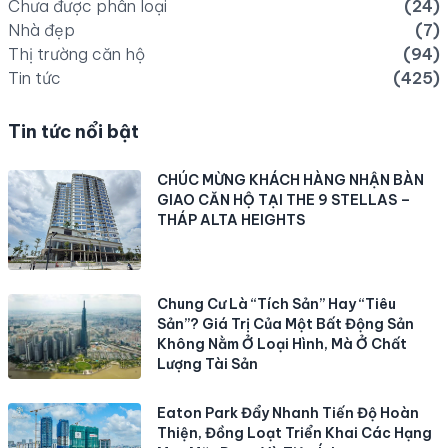
Chưa được phân loại
(24)
Nhà đẹp
(7)
Thị trường căn hộ
(94)
Tin tức
(425)
Tin tức nổi bật
CHÚC MỪNG KHÁCH HÀNG NHẬN BÀN
GIAO CĂN HỘ TẠI THE 9 STELLAS –
THÁP ALTA HEIGHTS
Chung Cư Là “Tích Sản” Hay “Tiêu
Sản”? Giá Trị Của Một Bất Động Sản
Không Nằm Ở Loại Hình, Mà Ở Chất
Lượng Tài Sản
Eaton Park Đẩy Nhanh Tiến Độ Hoàn
Thiện, Đồng Loạt Triển Khai Các Hạng