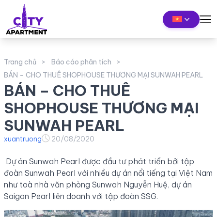
Trang chủ
Báo cáo phân tích
BÁN – CHO THUÊ SHOPHOUSE THƯƠNG MẠI SUNWAH PEARL
BÁN – CHO THUÊ
SHOPHOUSE THƯƠNG MẠI
SUNWAH PEARL
xuantruong
20/08/2020
Dự án Sunwah Pearl được đầu tư phát triển bởi tập
đoàn Sunwah Pearl với nhiều dự án nổi tiếng tại Việt Nam
như toà nhà văn phòng Sunwah Nguyễn Huệ, dự án
Saigon Pearl liên doanh với tập đoàn SSG.