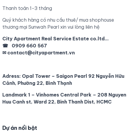
Thanh toán 1-3 tháng
Quý khách hàng có nhu cầu thuê/ mua shophouse
thương mại Sunwah Pearl xin vui lòng liên hệ
City Apartment Real Service Estate co.ltd…
☎
0909 660 567
✉
contact@cityapartment.vn
Adress: Opal
Tower – Saigon Pearl 92 Nguyễn Hữu
Cảnh, Phường 22, Bình Thạnh
Landmark 1 – Vinhomes Central Park – 208 Nguyen
Huu Canh st, Ward 22, Binh Thanh Dist, HCMC
Dự án nổi bật