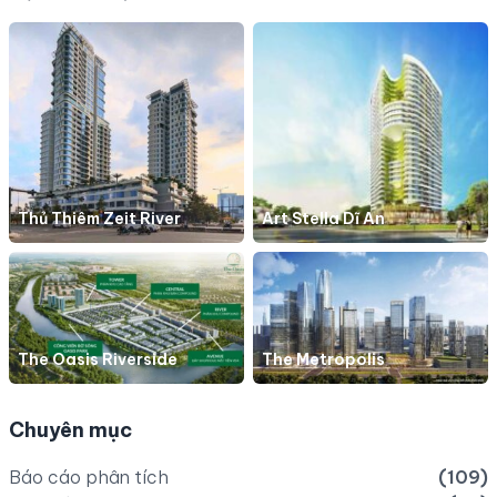
Thủ Thiêm Zeit River
Art Stella Dĩ An
The Oasis Riverside
The Metropolis
Chuyên mục
Báo cáo phân tích
(109)