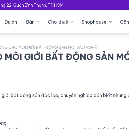
ường 22, Quận Bình Thạnh, TP.HCM
Dự án
Bán
Cho thuê
Shophouse
Căn
ÒNG CHO MÔI GIỚI BẤT ĐỘNG SẢN MỚI VÀO NGHỀ
 MÔI GIỚI BẤT ĐỘNG SẢN MỚ
giới bất động sản độc lập, chuyên nghiệp cần biết những 
ông