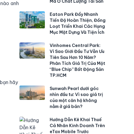
Mà Ở Chất Lượng Tài Sản
 nào anh
Eaton Park Đẩy Nhanh
Tiến Độ Hoàn Thiện, Đồng
Loạt Triển Khai Các Hạng
Mục Mặt Dựng Và Tiện Ích
Vinhomes Central Park:
Vì Sao Giới Đầu Tư Vẫn Ưu
Tiên Sau Hơn 10 Năm?
Phân Tích Giá Trị Của Một
“Blue Chip” Bất Động Sản
TP.HCM
 bạn hãy
Sunwah Pearl dưới góc
nhìn đầu tư: Vì sao giá trị
của một căn hộ không
nằm ở giá bán?
Hướng Dẫn Kê Khai Thuế
Cá Nhân Kinh Doanh Trên
eTax Mobile Trước