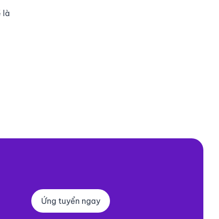
 là
Ứng tuyển ngay