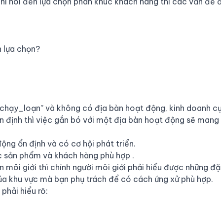
hi nói đến lựa chọn phân khúc khách hàng thì các vấn đề đặ
 lựa chọn?
chạy_loạn
” và không có địa bàn hoạt động, kinh doanh cụ
định thì việc gắn bó với một địa bàn hoạt động sẽ mang 
ng ổn định và có cơ hội phát triển.
c sản phẩm và khách hàng phù hợp .
 môi giới thì chính người môi giới phải hiểu được những đ
của khu vực mà bạn phụ trách để có cách ứng xử phù hợp.
phải hiểu rõ: