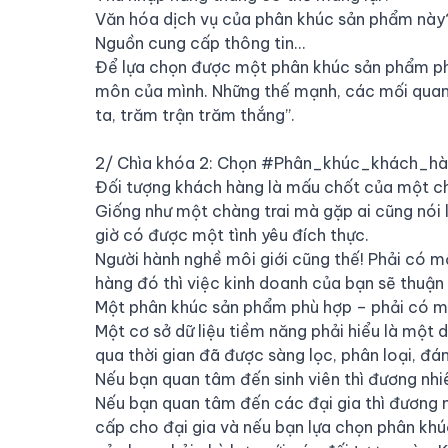
Văn hóa dịch vụ của phân khúc sản phẩm này
Nguồn cung cấp thông tin…
Để lựa chọn được một phân khúc sản phẩm phù
môn của mình. Những thế mạnh, các mối quan h
ta, trăm trận trăm thắng”.
2/ Chìa khóa 2: Chọn
#Phân_khúc_khách_hà
Đối tượng khách hàng là mấu chốt của một ch
Giống như một chàng trai mà gặp ai cũng nói l
giờ có được một tình yêu đích thực.
Người hành nghề môi giới cũng thế! Phải có m
hàng đó thì việc kinh doanh của bạn sẽ thuận 
Một phân khúc sản phẩm phù hợp – phải có m
Một cơ sở dữ liệu tiềm năng phải hiểu là mộ
qua thời gian đã được sàng lọc, phân loại, đá
Nếu bạn quan tâm đến sinh viên thì đương nhi
Nếu bạn quan tâm đến các đại gia thì đương n
cấp cho đại gia và nếu bạn lựa chọn phân khú