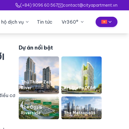
(+84) 9096 60 567
contact@cityapartment.vn
 hộ dịch vụ
Tin tức
Vr360°
Dự án nổi bật
I
Thủ Thiêm Zeit
River
Art Stella Dĩ An
điều cơ
The Oasis
Riverside
The Metropolis