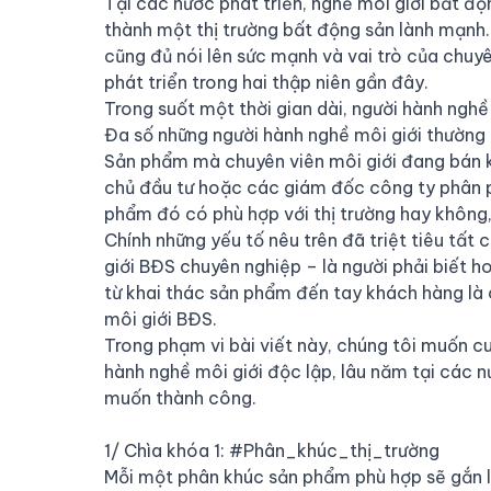
Tại các nước phát triển, nghề môi giới bất độ
thành một thị trường bất động sản lành mạnh. 
cũng đủ nói lên sức mạnh và vai trò của chuy
phát triển trong hai thập niên gần đây.
Trong suốt một thời gian dài, người hành nghề
Đa số những người hành nghề môi giới thường 
Sản phẩm mà chuyên viên môi giới đang bán k
chủ đầu tư hoặc các giám đốc công ty phân 
phẩm đó có phù hợp với thị trường hay không, g
Chính những yếu tố nêu trên đã triệt tiêu tất
giới BĐS chuyên nghiệp – là người phải biết h
từ khai thác sản phẩm đến tay khách hàng là 
môi giới BĐS.
Trong phạm vi bài viết này, chúng tôi muốn c
hành nghề môi giới độc lập, lâu năm tại các 
muốn thành công.
1/ Chìa khóa 1:
#Phân_khúc_thị_trường
Mỗi một phân khúc sản phẩm phù hợp sẽ gắn li