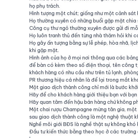
họ phụ trách.
Hình tượng một chút; giống như một cảnh sát 
Họ thường xuyên có những buổi gặp mặt chia sẻ
Công cụ thư ngỏ thường xuyên được gửi đi mỗi
Họ luôn tranh thủ đến từng nhà thăm hỏi khi có
Họ gây ấn tượng bằng sự lễ phép, hòa nhã, lị
khi gặp mặt.
Hình ảnh của họ ở mọi nơi thông qua các bảng 
để bàn có kèm theo số điện thoại, tên công t
khách hàng có nhu cầu như trên tủ lạnh, phòn
PR thương hiệu cá nhân là để lại trong mắt k
Một giao dịch thành công chỉ mới là bước khở
Hãy để cho khách hàng giới thiệu bạn với bạn
Hãy quan tâm đến hậu bán hàng chứ không ph
Một chai rượu Champagne mừng tân gia, một l
sau giao dịch thành công là một nghệ thuật 
Nghề môi giới BĐS là nghề thật sự không khó k
Đầu tư kiến thức bằng theo học ở các trường