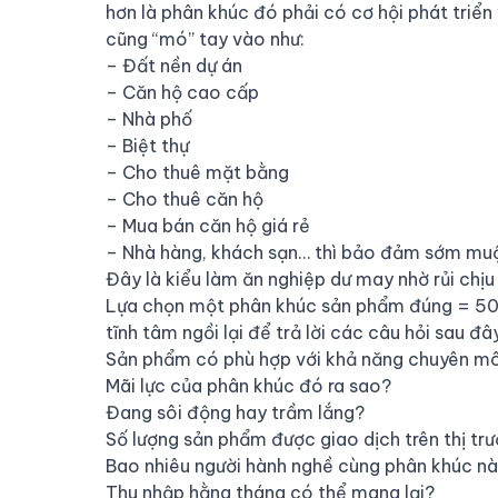
hơn là phân khúc đó phải có cơ hội phát triể
cũng “mó” tay vào như:
– Đất nền dự án
– Căn hộ cao cấp
– Nhà phố
– Biệt thự
– Cho thuê mặt bằng
– Cho thuê căn hộ
– Mua bán căn hộ giá rẻ
– Nhà hàng, khách sạn… thì bảo đảm sớm muộn 
Đây là kiểu làm ăn nghiệp dư may nhờ rủi chị
Lựa chọn một phân khúc sản phẩm đúng = 50%
tĩnh tâm ngồi lại để trả lời các câu hỏi sau đâ
Sản phẩm có phù hợp với khả năng chuyên m
Mãi lực của phân khúc đó ra sao?
Đang sôi động hay trầm lắng?
Số lượng sản phẩm được giao dịch trên thị tr
Bao nhiêu người hành nghề cùng phân khúc n
Thu nhập hằng tháng có thể mang lại?