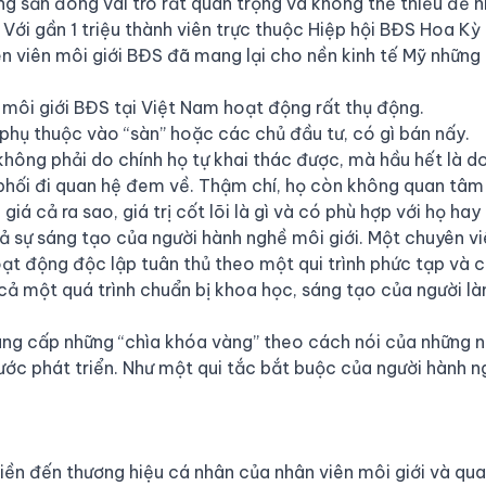
ng sản đóng vai trò rất quan trọng và không thể thiếu để h
Với gần 1 triệu thành viên trực thuộc Hiệp hội BĐS Hoa Kỳ 
ên viên môi giới BĐS đã mang lại cho nền kinh tế Mỹ những
 môi giới BĐS tại Việt Nam hoạt động rất thụ động.
phụ thuộc vào “sàn” hoặc các chủ đầu tư, có gì bán nấy.
hông phải do chính họ tự khai thác được, mà hầu hết là d
phối đi quan hệ đem về. Thậm chí, họ còn không quan tâm
iá cả ra sao, giá trị cốt lõi là gì và có phù hợp với họ ha
 cả sự sáng tạo của người hành nghề môi giới. Một chuyên v
oạt động độc lập tuân thủ theo một qui trình phức tạp và 
cả một quá trình chuẩn bị khoa học, sáng tạo của người l
ung cấp những “chìa khóa vàng” theo cách nói của những n
nước phát triển. Như một qui tắc bắt buộc của người hành 
ền đến thương hiệu cá nhân của nhân viên môi giới và qua