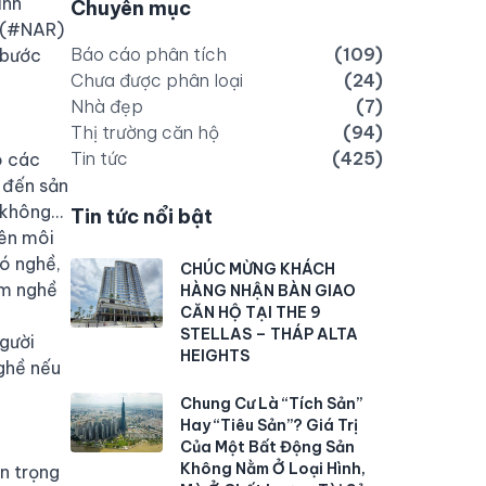
ình
Chuyên mục
(
#NAR
)
Báo cáo phân tích
(109)
 bước
Chưa được phân loại
(24)
Nhà đẹp
(7)
Thị trường căn hộ
(94)
Tin tức
(425)
o các
 đến sản
y không…
Tin tức nổi bật
iên môi
có nghề,
CHÚC MỪNG KHÁCH
àm nghề
HÀNG NHẬN BÀN GIAO
CĂN HỘ TẠI THE 9
STELLAS – THÁP ALTA
gười
HEIGHTS
nghề nếu
Chung Cư Là “Tích Sản”
Hay “Tiêu Sản”? Giá Trị
Của Một Bất Động Sản
Không Nằm Ở Loại Hình,
n trọng