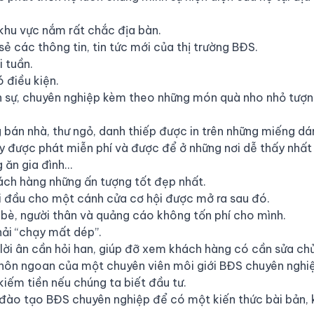
khu vực nắm rất chắc địa bàn.
 các thông tin, tin tức mới của thị trường BĐS.
 tuần.
 điều kiện.
ch sự, chuyên nghiệp kèm theo những món quà nho nhỏ tượn
bán nhà, thư ngỏ, danh thiếp được in trên những miếng dán
y được phát miễn phí và được để ở những nơi dễ thấy nhất 
g ăn gia đình…
hách hàng những ấn tượng tốt đẹp nhất.
i đầu cho một cánh cửa cơ hội được mở ra sau đó.
 bè, người thân và quảng cáo không tốn phí cho mình.
ải “chạy mất dép”.
ời ân cần hỏi han, giúp đỡ xem khách hàng có cần sửa ch
khôn ngoan của một chuyên viên môi giới BĐS chuyên nghi
iếm tiền nếu chúng ta biết đầu tư.
 đào tạo BĐS chuyên nghiệp để có một kiến thức bài bản,