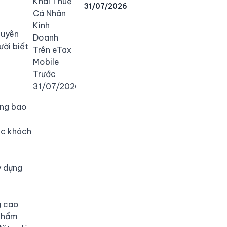
31/07/2026
huyên
ười biết
ông bao
úc khách
y dựng
g cao
 phẩm