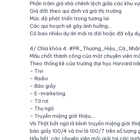
Phần trăm giá nhà chênh lệch giữa các khu vự
Giá đất theo qui định và giá thị trường
Mức độ phát triển trong tương lai
Các qui hoạch sẽ gây ảnh hưởng…
Có bao nhiêu dự án mới ra đời hoặc đã xây d
4/ Chìa khóa 4:
#PR_Thương_Hiệu_Cá_Nhâ
Mấu chốt thành công của một chuyên viên mô
Theo thống kê của trường đại học Harvard nă
– Tivi
– Radio
– Báo giấy
– E-marketing
– Tờ rơi
– Thư ngõ
– Truyền miệng giới thiệu…
Và Thật bất ngờ là kênh truyền miệng giới th
báo giấy 100/4 và tivi là 100/7 trên số lượng 
Hầu hết, các chuyên viên môi giới tại các nướ