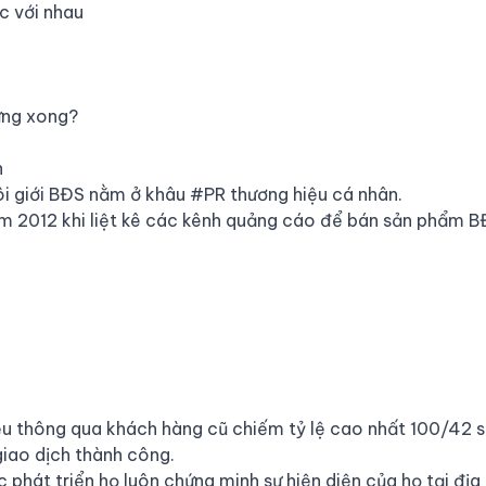
c với nhau
ựng xong?
n
i giới BĐS nằm ở khâu
#PR
thương hiệu cá nhân.
m 2012 khi liệt kê các kênh quảng cáo để bán sản phẩm B
iệu thông qua khách hàng cũ chiếm tỷ lệ cao nhất 100/42 s
giao dịch thành công.
c phát triển họ luôn chứng minh sự hiện diện của họ tại đị