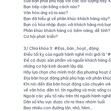
của bạn phải phù hợp với các đối tượng này. K
Bạn tiếp cận bằng cách nào?
Văn hóa ứng xử ra sao?
Bạn đã hiểu gì về phân khúc khách hàng này?
Bạn có hòa nhập được với khách hàng mà bạn
Phân khúc khách hàng có tiềm năng, dễ tính?
Cơ hội phát triển?
3/ Chìa khóa 3:
#Địa_bàn_hoạt_động
Điều tối kỵ của người hành nghề môi giới là “
#
Để có được sản phẩm và nguồn khách hàng ổn 
những cơ hội kinh doanh lâu dài.
Hãy lựa chọn cho mình một địa phương hoạt độ
Địa bàn hoạt động phải phù hợp với phân khú
Khi nói đến địa bàn hoạt động của chuyên viên
về văn hóa, dân trí, tín ngưỡng và mức sống 
Ngoài các yếu tố nêu trên thì người hành nghề 
Dân số khu vực được chi ra theo nhóm tuổi
Bao nhiêu con đường lớn, nhỏ, hẽm…