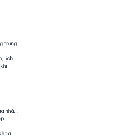
g trưng
, lịch
khi
ửa nhà…
ệp.
 khoa