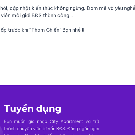
ọc hỏi, cập nhật kiến thức không ngừng. Đam mê và yêu nghề
 viên môi giới BĐS thành công…
cấp trước khi “Tham Chiến” Bạn nhé !!
Tuyển dụng
Bạn muốn gia nhập City Apartment và trở
thành chuyên viên tư vấn BĐS. Đừng ngần ngại