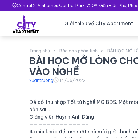
Central 2, Vinhomes Central Park, 720A Điện Biên Phủ, Ph
Giới thiệu về City Apartment
Trang chủ
Báo cáo phân tích
BÀI HỌC MỞ L
BÀI HỌC MỞ LÒNG CHO
VÀO NGHỀ
xuantruong
14/06/2022
Để có thu nhập Tốt từ Nghề MG BĐS, Một môi 
bản sau…
Giảng viên Huỳnh Anh Dũng
—————————————–
4 chìa khóa để làm một nhà môi giới thành c