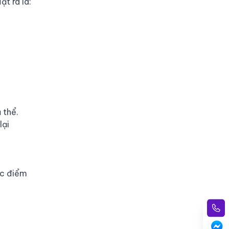
t ra là:
 thể.
lại
ặc điểm