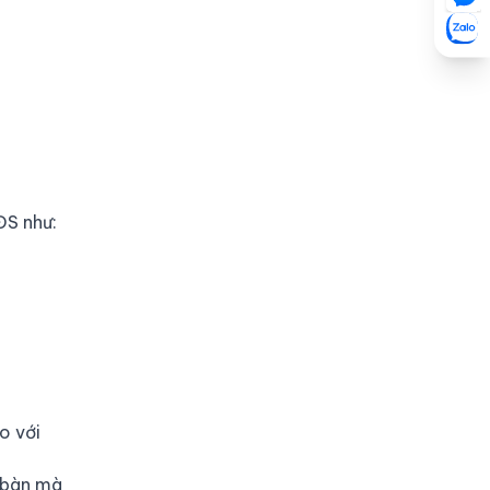
ĐS như:
o với
a bàn mà