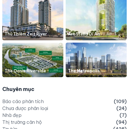
Thủ Thiêm Zeit River
Art Stella Dĩ An
The Oasis Riverside
The Metropolis
Chuyên mục
Báo cáo phân tích
(109)
Chưa được phân loại
(24)
Nhà đẹp
(7)
Thị trường căn hộ
(94)
Tin tức
(425)