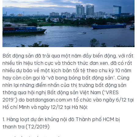
Bất động sản đã trải qua một năm đầy biến động, với rất
nhiều tín hiệu tích cực và thách thức đan xen, đã có rất
nhiều dự báo về một kịch bản tồi tệ theo chu kỳ 10 năm
hay còn còn gọi là “vỡ bong bóng bất động sản”. Cùng
nhìn lại những điểm nhấn của thị trường bất động sản
thông qua hội nghị Bất động sản Việt Nam (“VRES
2019”) do batdongsan.com.vn tổ chức vào ngày 6/12 tại
Hồ chí Minh và ngày 12/
12 tại Hà Nội:
1. Hàng loạt dự án khủng nội đô Thành phố HCM bị
thanh tra (T2/2019)