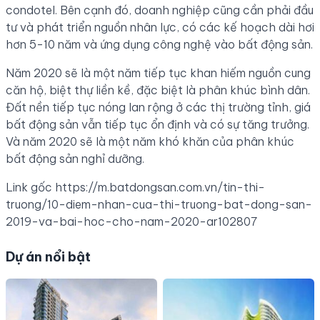
condotel. Bên cạnh đó, doanh nghiệp cũng cần phải đầu
tư và phát triển nguồn nhân lực, có các kế hoạch dài hơi
hơn 5-10 năm và ứng dụng công nghệ vào bất động sản.
Năm 2020 sẽ là một năm tiếp tục khan hiếm nguồn cung
căn hộ, biệt thự liền kề, đặc biệt là phân khúc bình dân.
Đất nền tiếp tục nóng lan rộng ở các thị trường tỉnh, giá
bất động sản vẫn tiếp tục ổn định và có sự tăng trưởng.
Và năm 2020 sẽ là một năm khó khăn của phân khúc
bất động sản nghỉ dưỡng.
Link gốc
https://m.batdongsan.com.vn/tin-thi-
truong/10-diem-nhan-cua-thi-truong-bat-dong-san-
2019-va-bai-hoc-cho-nam-2020-ar102807
Dự án nổi bật