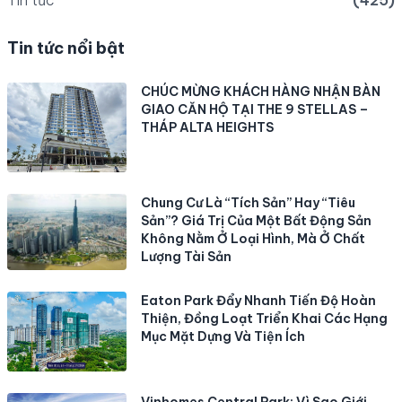
Tin tức nổi bật
CHÚC MỪNG KHÁCH HÀNG NHẬN BÀN
GIAO CĂN HỘ TẠI THE 9 STELLAS –
THÁP ALTA HEIGHTS
Chung Cư Là “Tích Sản” Hay “Tiêu
Sản”? Giá Trị Của Một Bất Động Sản
Không Nằm Ở Loại Hình, Mà Ở Chất
Lượng Tài Sản
Eaton Park Đẩy Nhanh Tiến Độ Hoàn
Thiện, Đồng Loạt Triển Khai Các Hạng
Mục Mặt Dựng Và Tiện Ích
Vinhomes Central Park: Vì Sao Giới