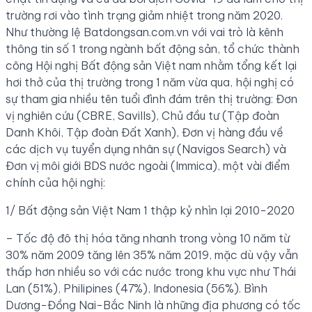
trường rơi vào tình trạng giảm nhiệt trong năm 2020.
Như thường lệ Batdongsan.com.vn với vai trò là kênh
thông tin số 1 trong ngành bất động sản, tổ chức thành
công Hội nghị Bất động sản Việt nam nhằm tổng kết lại
hơi thở của thị trường trong 1 năm vừa qua, hội nghị có
sự tham gia nhiều tên tuổi đình đám trên thị trường: Đơn
vị nghiên cứu (CBRE, Savills), Chủ đầu tư (Tập đoàn
Danh Khôi, Tập đoàn Đất Xanh), Đơn vị hàng đầu về
các dịch vụ tuyển dụng nhân sự (Navigos Search) và
Đơn vị môi giới BDS nước ngoài (Immica), một vài điểm
chính của hội nghị:
1/ Bất động sản Việt Nam 1 thập kỷ nhìn lại 2010-2020
– Tốc độ đô thị hóa tăng nhanh trong vòng 10 năm từ
30% năm 2009 tăng lên 35% năm 2019, mặc dù vậy vẫn
thấp hơn nhiều so với các nước trong khu vực như Thái
Lan (51%), Philipines (47%), Indonesia (56%). Bình
Dương-Đồng Nai-Bắc Ninh là những địa phương có tốc