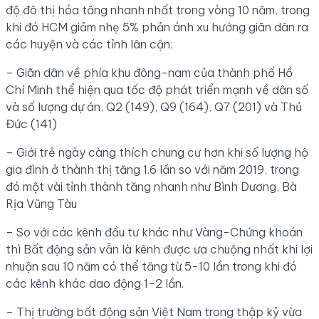
độ đô thị hóa tăng nhanh nhất trong vòng 10 năm, trong
khi đó HCM giảm nhẹ 5% phản ánh xu hướng giãn dân ra
các huyện và các tỉnh lân cận;
– Giãn dân về phía khu đông-nam của thành phố Hồ
Chí Minh thể hiện qua tốc độ phát triển mạnh về dân số
và số lượng dự án, Q2 (149), Q9 (164), Q7 (201) và Thủ
Đức (141)
– Giới trẻ ngày càng thích chung cư hơn khi số lượng hộ
gia đình ở thành thị tăng 1.6 lần so với năm 2019, trong
đó một vài tỉnh thành tăng nhanh như Bình Dương, Bà
Rịa Vũng Tàu
– So với các kênh đầu tư khác như Vàng-Chứng khoán
thì Bất động sản vẫn là kênh được ưa chuộng nhất khi lợi
nhuận sau 10 năm có thể tăng từ 5-10 lần trong khi đó
các kênh khác dao động 1-2 lần.
– Thị trường bất động sản Việt Nam trong thập kỷ vừa