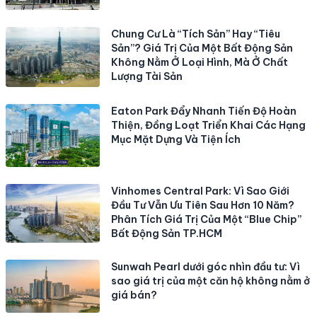
Chung Cư Là “Tích Sản” Hay “Tiêu
Sản”? Giá Trị Của Một Bất Động Sản
Không Nằm Ở Loại Hình, Mà Ở Chất
Lượng Tài Sản
Eaton Park Đẩy Nhanh Tiến Độ Hoàn
Thiện, Đồng Loạt Triển Khai Các Hạng
Mục Mặt Dựng Và Tiện Ích
Vinhomes Central Park: Vì Sao Giới
Đầu Tư Vẫn Ưu Tiên Sau Hơn 10 Năm?
Phân Tích Giá Trị Của Một “Blue Chip”
Bất Động Sản TP.HCM
Sunwah Pearl dưới góc nhìn đầu tư: Vì
sao giá trị của một căn hộ không nằm ở
giá bán?