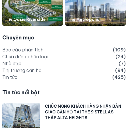
The Oasis Riverside
The Metropolis
Chuyên mục
Báo cáo phân tích
(109)
Chưa được phân loại
(24)
Nhà đẹp
(7)
Thị trường căn hộ
(94)
Tin tức
(425)
Tin tức nổi bật
CHÚC MỪNG KHÁCH HÀNG NHẬN BÀN
GIAO CĂN HỘ TẠI THE 9 STELLAS –
THÁP ALTA HEIGHTS