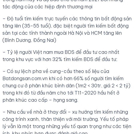
tác động của các hiệp định thương mại
– Độ tuổi tìm kiếm trực tuyến các thông tin bất động sản
tăng lên (35-55 tuổi), đặc biệt người tìm kiếm bất động
sản tại các tỉnh thành ngoài Hà Nội và HCM tăng lên
(Bình Dương, Đồng Nai)
– Tỷ lệ người Việt nam mua BDS để đầu tư cao nhất
trong khu vực với hơn 32% tìm kiếm BDS để đầu tư;
– Có sự lệch pha về cung-cầu theo số liệu của
Batdongsan.com.vn khi có hơn 66% số người tìm kiếm
chung cư ở phân khúc bình dân (1m2 < 30tr, giá 2 < 2 tỷ)
trong khi đó từ đầu năm cho tới T11-2020 hầu hết ở
phân khúc cao cấp – hạng sang.
– Nhu cầu về nhà ở thay đổi – xu hướng tìm kiếm những
công trình xanh, thân thiện với môi trường. Yếu tố pháp
lý vẫn là một trong những yếu tố quan trọng như các tiện
ích, khu phức hợp được đánh giá cao