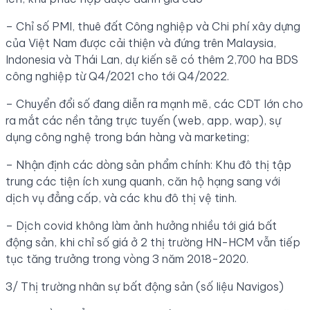
– Chỉ số PMI, thuê đất Công nghiệp và Chi phí xây dựng
của Việt Nam được cải thiện và đứng trên Malaysia,
Indonesia và Thái Lan, dự kiến sẽ có thêm 2,700 ha BDS
công nghiệp từ Q4/2021 cho tới Q4/2022.
– Chuyển đổi số đang diễn ra mạnh mẽ, các CDT lớn cho
ra mắt các nền tảng trực tuyến (web, app, wap), sự
dụng công nghệ trong bán hàng và marketing;
– Nhận định các dòng sản phẩm chính: Khu đô thị tập
trung các tiện ích xung quanh, căn hộ hạng sang với
dịch vụ đẳng cấp, và các khu đô thị vệ tinh.
– Dịch covid không làm ảnh hưởng nhiều tới giá bất
động sản, khi chỉ số giá ở 2 thị trường HN-HCM vẫn tiếp
tục tăng trưởng trong vòng 3 năm 2018-2020.
3/ Thị trường nhân sự bất động sản (số liệu Navigos)