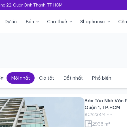
ường 22, Quận Bình Thạnh, TP.HCM
Dự án
Bán
Cho thuê
Shophouse
Căn
Mới nhất
Giá tốt
Đắt nhất
Phổ biến
p:
Bán Tòa Nhà Văn P
Quận 1, TP.HCM
#CA23874 - -
2938 m²