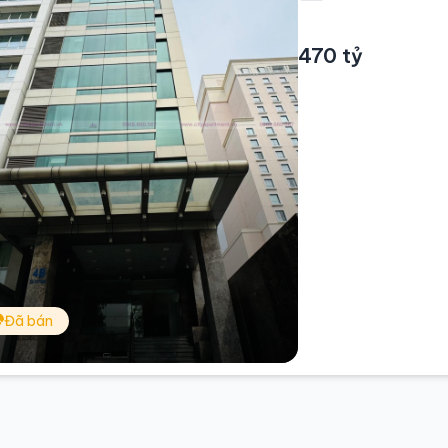
470 tỷ
Đã bán