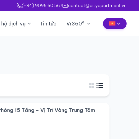
(+84) 9096 60 567
contact@cityapartment.vn
 hộ dịch vụ
Tin tức
Vr360°
hòng 15 Tầng – Vị Trí Vàng Trung Tâm