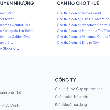
HUYỂN NHƯỢNG
CĂN HỘ CHO THUÊ
nwal Pearl
Cho thuê căn hộ Sunwal Pearl
pal Tower
Cho thuê căn hộ LUMIÈRE Riverside
nhomes Central Park
Cho thuê căn hộ Vinhomes Central 
he Metropole Thủ Thiêm
Cho thuê căn hộ Metropole Thủ Thi
inhomes Golden River
Cho thuê căn hộ Vinhomes Golden R
pire City
Cho thuê căn hộ Empire City
e Global City
CÔNG TY
Giới thiệu về City Apartment
Thành phố Thủ
Chính sách bảo mật
Điều khoản sử dụng
ễn Hữu Cảnh,