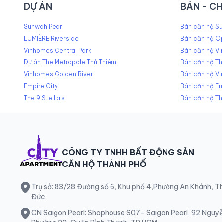
DỰ ÁN
BÁN - C
Sunwah Pearl
Bán căn hộ Su
LUMIÈRE Riverside
Bán căn hộ O
Vinhomes Central Park
Bán căn hộ Vi
Dự án The Metropole Thủ Thiêm
Bán căn hộ T
Vinhomes Golden River
Bán căn hộ V
Empire City
Bán căn hộ Em
The 9 Stellars
Bán căn hộ Th
CÔNG TY TNHH BẤT ĐỘNG SẢN
CĂN HỘ THÀNH PHỐ
Trụ sở: 83/28 Đường số 6, Khu phố 4,Phường An Khánh, 
Đức
CN Saigon Pearl: Shophouse S07- Saigon Pearl, 92 Nguy