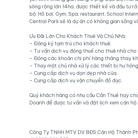
sông rộng lớn 14ha, được thiết kế và đầu tư r
bộ: Hồ bơi, Gym, Spa, restaurant, School Inte
Central Park sẽ là dự án có không gian sống v
Ưu Đãi Lớn Cho Khách Thuê Và Chủ Nhà:
– Đăng ký tạm trú cho khách thuê.
– Tư vấn dịch vụ đóng thuế cho thuê nhà cho 
– Đóng các khoản chi phí hàng tháng thay khá
– Thay mặt chủ nhà xử lý các thiết bị hư hỏng
– Cung cấp dịch vụ dọn dẹp nhà của.
– Cung cấp dịch vụ vận chuyển đồ đạc.
Quý khách hàng có nhu cầu Cần Thuê hay cho 
Doanh để được tư vấn và đặt lịch xem căn hộ.
Công Ty TNHH MTV DV BĐS Căn Hộ Thành P