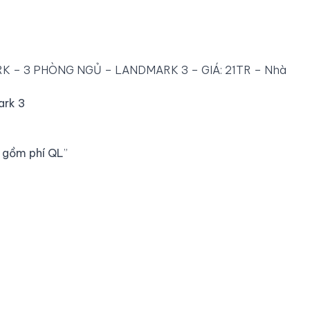
 – 3 PHÒNG NGỦ – LANDMARK 3 – GIÁ: 21TR – Nhà
ark 3
 gồm phí QL
”