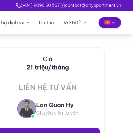
(+84) 9096 60 567
contact@cityapartment.vn
 hộ dịch vụ
Tin tức
Vr360°
Giá
21 triệu/tháng
LIÊN HỆ TƯ VẤN
Lan Quan Hy
Chuyên viên tư vấn