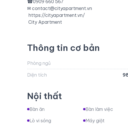
☎
0909 660 567
✉
contact@cityapartment.vn
https://cityapartment.vn/
️
City Apartment
Thông tin cơ bản
Phòng ngủ
Diện tích
9
Nội thất
Bàn ăn
Bàn làm việc
Lò vi sóng
Máy giặt