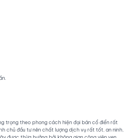
ần.
ng trọng theo phong cách hiện đại bán cổ điển rất
h chủ đầu tư nên chất lượng dịch vụ rất tốt, an ninh,
 đây được thừa hưởng bởi không gian công viên ven