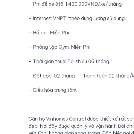
– Phí để xe ôtô :1.430.000VNĐ/xe/tháng
– Internet: VNPT “theo dung lượng sử dụng”
– Hồ bơi: Miễn Phí.
– Phòng tập Gym: Miễn Phí
– Thời gian thuê: Tối thiểu 06 tháng.
– Đặt cọc: 02 tháng – Thanh toán 02 tháng/l
– Điều hòa trung tâm.
Căn hộ Vinhomes Central được thiết kế rất sa
đẹp. Nơi đây được quản lý và vận hành bởi chín
yên tĩnh, không gian sang trọng. Đặc biệt nơi