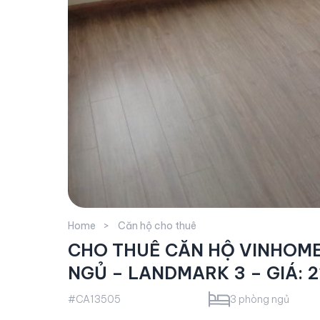
Home
Căn hộ cho thuê
CHO THUÊ CĂN HỘ VINHOME
NGỦ – LANDMARK 3 – GIÁ: 2
#CA13505
3 phòng ngủ