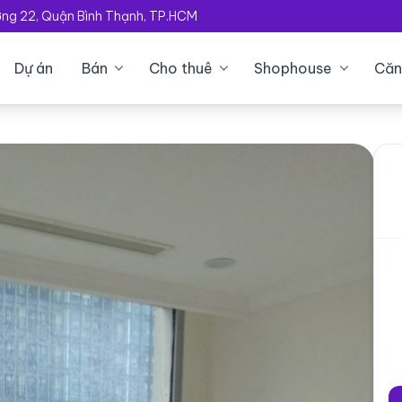
ường 22, Quận Bình Thạnh, TP.HCM
Dự án
Bán
Cho thuê
Shophouse
Căn