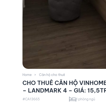
Home
Căn hộ cho thuê
CHO THUÊ CĂN HỘ VINHOME
– LANDMARK 4 – GIÁ: 15,5T
#CA13665
1 phòng ngủ