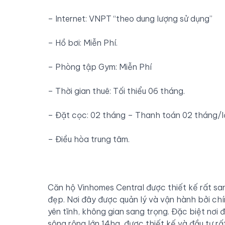
– Internet: VNPT “theo dung lượng sử dụng”
– Hồ bơi: Miễn Phí.
– Phòng tập Gym: Miễn Phí
– Thời gian thuê: Tối thiểu 06 tháng.
– Đặt cọc: 02 tháng – Thanh toán 02 tháng/l
– Điều hòa trung tâm.
Căn hộ Vinhomes Central được thiết kế rất sa
đẹp. Nơi đây được quản lý và vận hành bởi chín
yên tĩnh, không gian sang trọng. Đặc biệt nơi
sông rộng lớn 14ha, được thiết kế và đầu tư r