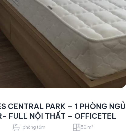
S CENTRAL PARK – 1 PHÒNG NGỦ
R- FULL NỘI THẤT – OFFICETEL
1 phòng tắm
50 m²