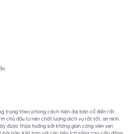
ần.
ng trọng theo phong cách hiện đại bán cổ điển rất
h chủ đầu tư nên chất lượng dịch vụ rất tốt, an ninh,
 đây được thừa hưởng bởi không gian công viên ven
ất bài bản. Kết hợp với các tiện ích sống cao cấp đồng