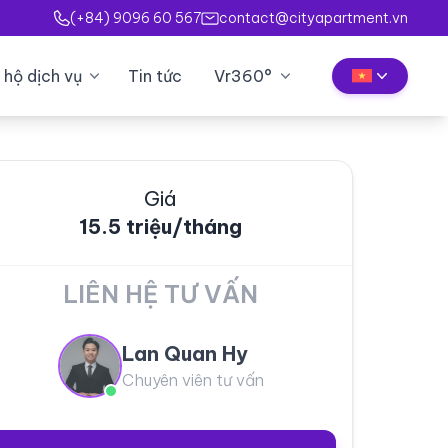
(+84) 9096 60 567
contact@cityapartment.vn
 hộ dịch vụ
Tin tức
Vr360°
Giá
15.5 triệu/tháng
LIÊN HỆ TƯ VẤN
Lan Quan Hy
Chuyên viên tư vấn