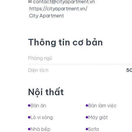
✉
contact@cityapartment.vn
https://cityapartment.vn/
️
City Apartment
Thông tin cơ bản
Phòng ngủ
Diện tích
5
Nội thất
Bàn ăn
Bàn làm việc
Lò vi sóng
Máy giặt
Nhà bếp
Sofa