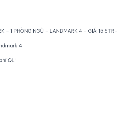
 – 1 PHÒNG NGỦ – LANDMARK 4 – GIÁ: 15,5TR-
andmark 4
phí QL
”