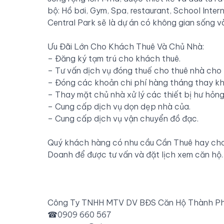
bộ: Hồ bơi, Gym, Spa, restaurant, School Inte
Central Park sẽ là dự án có không gian sống v
Ưu Đãi Lớn Cho Khách Thuê Và Chủ Nhà:
– Đăng ký tạm trú cho khách thuê.
– Tư vấn dịch vụ đóng thuế cho thuê nhà cho 
– Đóng các khoản chi phí hàng tháng thay khá
– Thay mặt chủ nhà xử lý các thiết bị hư hỏng
– Cung cấp dịch vụ dọn dẹp nhà của.
– Cung cấp dịch vụ vận chuyển đồ đạc.
Quý khách hàng có nhu cầu Cần Thuê hay cho 
Doanh để được tư vấn và đặt lịch xem căn hộ.
Công Ty TNHH MTV DV BĐS Căn Hộ Thành P
☎
0909 660 567