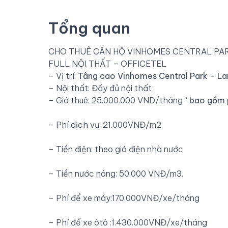
Tổng quan
CHO THUÊ CĂN HỘ VINHOMES CENTRAL PARK
FULL NỘI THẤT – OFFICETEL
– Vị trí:
Tâng cao Vinhomes Central Park – L
– Nội thất: Đầy đủ nội thất
– Giá thuê: 25.000.000 VND/tháng “
bao gồm 
– Phí dịch vụ: 21.000VNĐ/m2
– Tiền điện: theo giá điện nhà nước
– Tiền nước nóng: 50.000 VNĐ/m3.
– Phí để xe máy:170.000VNĐ/xe/tháng
– Phí để xe ôtô :1.430.000VNĐ/xe/tháng