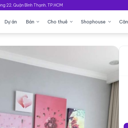
ường 22, Quận Bình Thạnh, TP.HCM
Dự án
Bán
Cho thuê
Shophouse
Căn