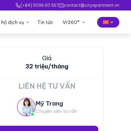
(+84) 9096 60 567
contact@cityapartment.vn
 hộ dịch vụ
Tin tức
Vr360°
Giá
32 triệu/tháng
LIÊN HỆ TƯ VẤN
Mỹ Trang
Chuyên viên tư vấn