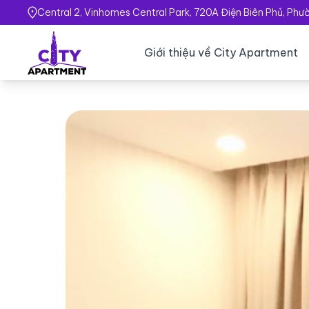
Central 2, Vinhomes Central Park, 720A Điện Biên Phủ, Ph
Giới thiệu về City Apartment