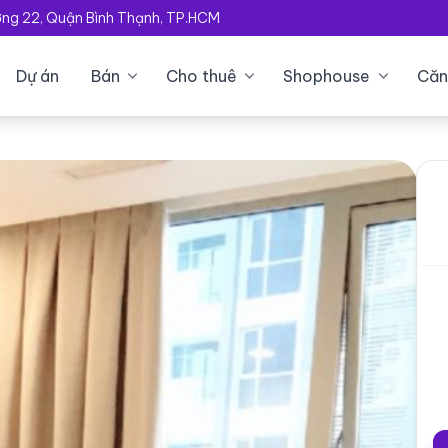
ường 22, Quận Bình Thạnh, TP.HCM
Dự án
Bán
Cho thuê
Shophouse
Căn