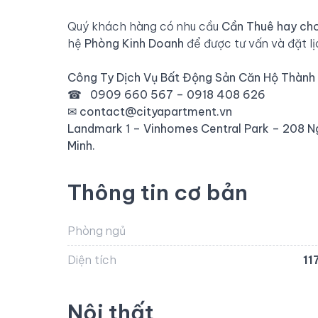
Quý khách hàng có nhu cầu
Cần Thuê hay
cho
hệ
Phòng Kinh Doanh
để được tư vấn và đặt l
Công Ty Dịch Vụ Bất Động Sản Căn Hộ Thành
☎
0909 660 567 – 0918 408 626
✉
contact@cityapartment.vn
Landmark 1 – Vinhomes Central Park – 208 N
Minh.
Thông tin cơ bản
Phòng ngủ
Diện tích
11
Nội thất