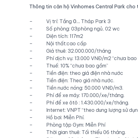
Thông tin căn hộ Vinhomes Central Park cho 
– Vị trí: Tầng
0…
Tháp Park 3
– Số phòng: 03phòng ngủ, 02 wc
– Diện tích: 117m2
– Nội thất:cao cấp
– Giá thuê: 32.000.000/tháng
– Phí dịch vụ: 13.000 VNĐ/m2 “chưa bao
– Thuế: 10% “chưa bao gồm”
– Tiền điện: theo giá điện nhà nước
– Tiền điện: Theo giá nhà nước.
– Tiền nước nóng: 50.000 VNĐ/m3.
– Phí để xe máy: 170.000/xe/tháng.
– Phí để xe ôtô : 1.430.000/xe/tháng.
– Internet: VNPT “theo dung lượng sử dụn
– Hồ bơi: Miễn Phí.
– Phòng tập Gym: Miễn Phí
– Thời gian thuê: Tối thiểu 06 tháng.