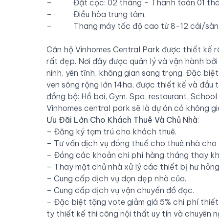
– Đặt cọc: 02 tháng – Thanh toán 01 thá
– Điều hòa trung tâm.
– Thang máy tốc độ cao từ 8-12 cái/sàn
Căn hộ Vinhomes Central Park được thiết kế r
rất đẹp. Nơi đây được quản lý và vận hành bởi 
ninh, yên tĩnh, không gian sang trọng. Đặc bi
ven sông rộng lớn 14ha, được thiết kế và đầu t
đồng bộ: Hồ bơi, Gym, Spa, restaurant, School
Vinhomes central park sẽ là dự án có không g
Ưu Đãi Lớn Cho Khách Thuê Và Chủ Nhà
:
– Đăng ký tạm trú cho khách thuê.
– Tư vấn dịch vụ đóng thuế cho thuê nhà cho 
– Đóng các khoản chi phí hàng tháng thay khá
– Thay mặt chủ nhà xử lý các thiết bị hư hỏng
– Cung cấp dịch vụ dọn dẹp nhà của.
– Cung cấp dịch vụ vận chuyển đồ đạc.
– Đặc biệt tặng vote giảm giá 5% chi phí thiết 
ty thiết kế thi công nội thất uy tín và chuyên