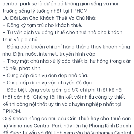
central park sẽ là dự án có không gian sống và môi
trường sống lý tưởng nhất tại TPHCM.
Ưu Đãi Lớn Cho Khách Thuê Và Chủ Nhà
:
– Đăng ký tạm trú cho khách thuê.
– Tư vấn dịch vụ đóng thuế cho thuê nhà cho khách
thuê và gia chủ.
– Đóng các khoản chi phí hàng tháng thay khách hàng
như: Điện, nước, internet, truyền hình cáp
– Thay mặt chủ nhà xử lý các thiết bị hư hỏng trong căn
hộ nếu phát sinh.
– Cung cấp dịch vụ dọn dẹp nhà của.
– Cung cấp dịch vụ vận chuyển đồ đạc.
– Đặc biệt tặng vote giảm giá 5% chi phí thiết kế nội
thất căn hộ. “Chúng tôi liên kết với nhiều công ty thiết
kế thi công nội thất uy tín và chuyên nghiệp nhất tại
TPHCM.
Quý khách hàng có nhu cầu
Cần Thuê hay
cho thuê căn
hộ Vinhomes Central Park
hãy liên hệ
Phòng Kinh Doanh
để được tư vấn và đặt lịch xem căn hộ Vinhomes Central