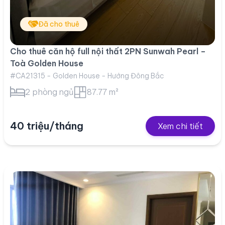
Đã cho thuê
Cho thuê căn hộ full nội thất 2PN Sunwah Pearl –
Toà Golden House
#CA21315 - Golden House - Hướng Đông Bắc
2 phòng ngủ
87.77 m²
40 triệu/tháng
Xem chi tiết