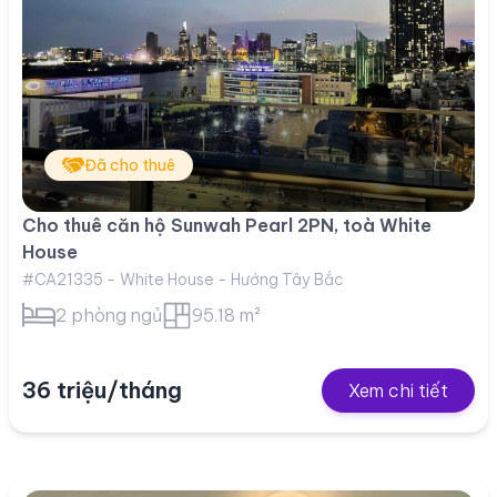
Đã cho thuê
Cho thuê căn hộ Sunwah Pearl 2PN, toà White
House
#CA21335 - White House - Hướng Tây Bắc
2 phòng ngủ
95.18 m²
36 triệu/tháng
Xem chi tiết