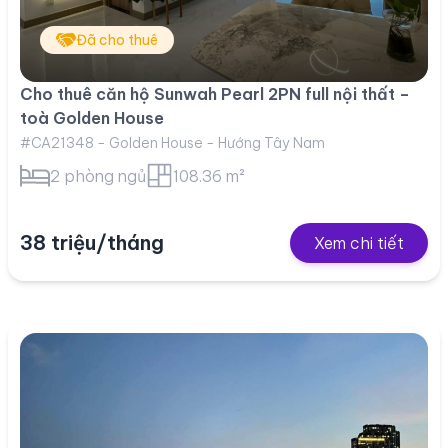
Đã cho thuê
Cho thuê căn hộ Sunwah Pearl 2PN full nội thất –
toà Golden House
#CA21348 - Golden House - Hướng Tây Nam
2 phòng ngủ
108.36 m²
38 triệu/tháng
Xem chi tiết