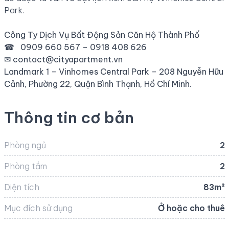
Park.
Công Ty Dịch Vụ Bất Động Sản Căn Hộ Thành Phố
☎
0909 660 567 – 0918 408 626
✉
contact@cityapartment.vn
Landmark 1 – Vinhomes Central Park – 208 Nguyễn Hữu
Cảnh, Phường 22, Quận Bình Thạnh, Hồ Chí Minh.
Thông tin cơ bản
Phòng ngủ
2
Phòng tắm
2
Diện tích
83m²
Mục đích sử dụng
Ở hoặc cho thuê