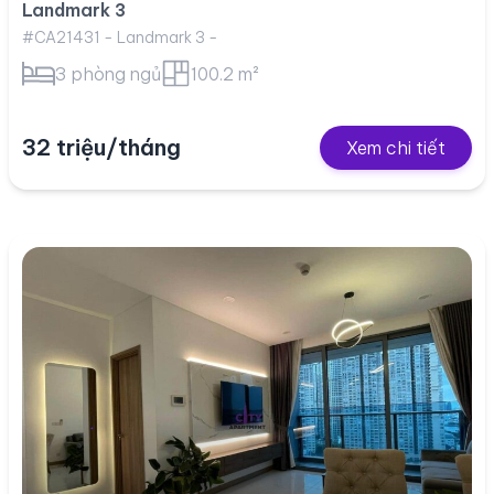
Landmark 3
#CA21431 - Landmark 3 -
3 phòng ngủ
100.2 m²
32 triệu/tháng
Xem chi tiết