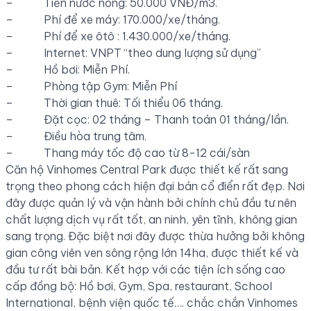
– Tiền nước nóng: 50.000 VNĐ/m3.
– Phí để xe máy: 170.000/xe/tháng.
– Phí để xe ôtô : 1.430.000/xe/tháng.
– Internet: VNPT “theo dung lượng sử dụng”
– Hồ bơi: Miễn Phí.
– Phòng tập Gym: Miễn Phí
– Thời gian thuê: Tối thiểu 06 tháng.
– Đặt cọc: 02 tháng – Thanh toán 01 tháng/lần.
– Điều hòa trung tâm.
– Thang máy tốc độ cao từ 8-12 cái/sàn
Căn hộ Vinhomes Central Park được thiết kế rất sang
trọng theo phong cách hiện đại bán cổ điển rất đẹp. Nơi
đây được quản lý và vận hành bởi chính chủ đầu tư nên
chất lượng dịch vụ rất tốt, an ninh, yên tĩnh, không gian
sang trọng. Đặc biệt nơi đây được thừa hưởng bởi không
gian công viên ven sông rộng lớn 14ha, được thiết kế và
đầu tư rất bài bản. Kết hợp với các tiện ích sống cao
cấp đồng bộ: Hồ bơi, Gym, Spa, restaurant, School
International, bệnh viện quốc tế…. chắc chắn Vinhomes