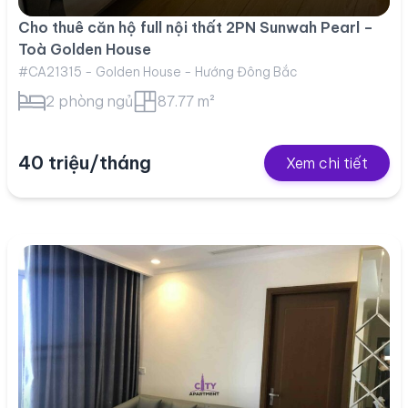
Cho thuê căn hộ full nội thất 2PN Sunwah Pearl –
Toà Golden House
#CA21315 - Golden House - Hướng Đông Bắc
2 phòng ngủ
87.77 m²
40 triệu/tháng
Xem chi tiết