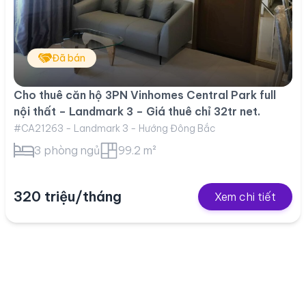
Đã bán
Cho thuê căn hộ 3PN Vinhomes Central Park full
nội thất – Landmark 3 – Giá thuê chỉ 32tr net.
#CA21263 - Landmark 3 - Hướng Đông Bắc
3 phòng ngủ
99.2 m²
320 triệu/tháng
Xem chi tiết