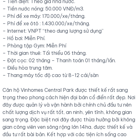
– Tiền điện: Theo giá nhà nước.
– Tiền nước nóng: 50.000 VNĐ/m3.
– Phí để xe máy: 170.000/xe/tháng.
– Phí để xe ôtô : 1.430.000/xe/tháng.
– Internet: VNPT “theo dung lượng sử dụng”
– Hồ bơi: Miễn Phí.
– Phòng tập Gym: Miễn Phí
– Thời gian thuê: Tối thiểu 06 tháng.
– Đặt cọc: 02 tháng – Thanh toán 01 tháng/lần.
– Điều hòa trung tâm.
– Thang máy tốc độ cao từ 8-12 cái/sàn
Căn hộ Vinhomes Central Park được thiết kế rất sang
trọng theo phong cách hiện đại bán cổ điển rất đẹp. Nơi
đây được quản lý và vận hành bởi chính chủ đầu tư nên
chất lượng dịch vụ rất tốt, an ninh, yên tĩnh, không gian
sang trọng. Đặc biệt nơi đây được thừa hưởng bởi không
gian công viên ven sông rộng lớn 14ha, được thiết kế và
đầu tư rất bài bản. Kết hợp với các tiện ích sống cao