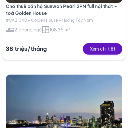
Cho thuê căn hộ Sunwah Pearl 2PN full nội thất –
toà Golden House
#CA21348 - Golden House - Hướng Tây Nam
2 phòng ngủ
108.36 m²
38 triệu/tháng
Xem chi tiết