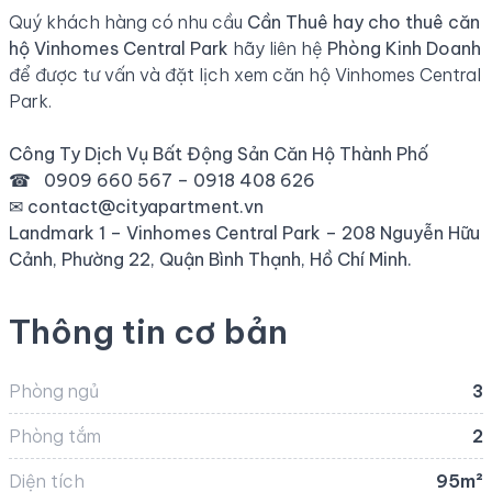
Quý khách hàng có nhu cầu
Cần Thuê hay
cho thuê căn
hộ Vinhomes Central Park
hãy liên hệ
Phòng Kinh Doanh
để được tư vấn và đặt lịch xem căn hộ Vinhomes Central
Park.
Công Ty Dịch Vụ Bất Động Sản Căn Hộ Thành Phố
☎
0909 660 567 –
0918 408 626
✉
contact@cityapartment.vn
Landmark 1 – Vinhomes Central Park – 208 Nguyễn Hữu
Cảnh, Phường 22, Quận Bình Thạnh, Hồ Chí Minh.
Thông tin cơ bản
Phòng ngủ
3
Phòng tắm
2
Diện tích
95m²