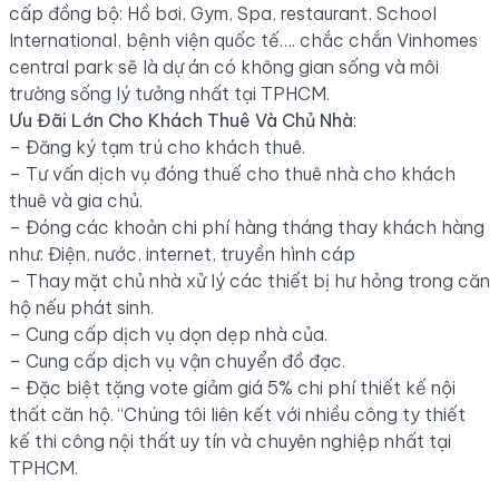
cấp đồng bộ: Hồ bơi, Gym, Spa, restaurant, School
International, bệnh viện quốc tế…. chắc chắn Vinhomes
central park sẽ là dự án có không gian sống và môi
trường sống lý tưởng nhất tại TPHCM.
Ưu Đãi Lớn Cho Khách Thuê Và Chủ Nhà
:
– Đăng ký tạm trú cho khách thuê.
– Tư vấn dịch vụ đóng thuế cho thuê nhà cho khách
thuê và gia chủ.
– Đóng các khoản chi phí hàng tháng thay khách hàng
như: Điện, nước, internet, truyền hình cáp
– Thay mặt chủ nhà xử lý các thiết bị hư hỏng trong căn
hộ nếu phát sinh.
– Cung cấp dịch vụ dọn dẹp nhà của.
– Cung cấp dịch vụ vận chuyển đồ đạc.
– Đặc biệt tặng vote giảm giá 5% chi phí thiết kế nội
thất căn hộ. “Chúng tôi liên kết với nhiều công ty thiết
kế thi công nội thất uy tín và chuyên nghiệp nhất tại
TPHCM.