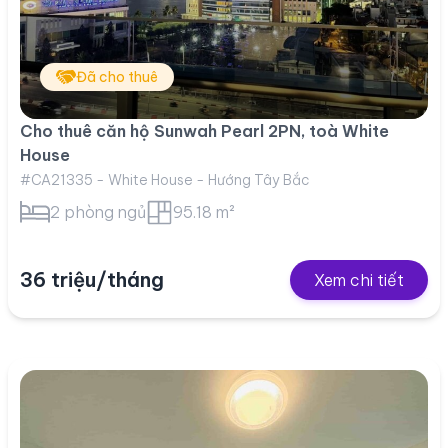
Đã cho thuê
Cho thuê căn hộ Sunwah Pearl 2PN, toà White
House
#CA21335 - White House - Hướng Tây Bắc
2 phòng ngủ
95.18 m²
36 triệu/tháng
Xem chi tiết