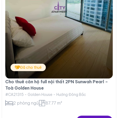
Đã cho thuê
Cho thuê căn hộ full nội thất 2PN Sunwah Pearl –
Toà Golden House
#CA21315 - Golden House - Hướng Đông Bắc
2 phòng ngủ
87.77 m²