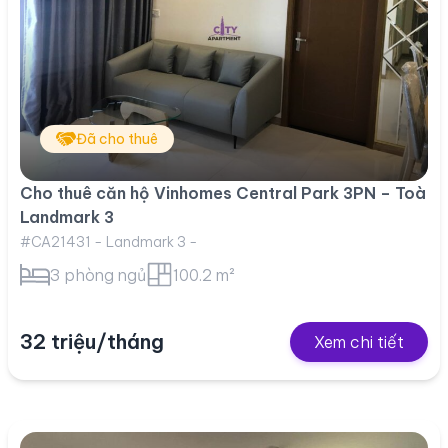
Đã cho thuê
Cho thuê căn hộ Vinhomes Central Park 3PN – Toà
Landmark 3
#CA21431 - Landmark 3 -
3 phòng ngủ
100.2 m²
32 triệu/tháng
Xem chi tiết