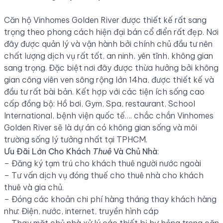
Căn hộ Vinhomes Golden River được thiết kế rất sang
trọng theo phong cách hiện đại bán cổ điển rất đẹp. Nơi
đây được quản lý và vận hành bởi chính chủ đầu tư nên
chất lượng dịch vụ rất tốt, an ninh, yên tĩnh, không gian
sang trọng. Đặc biệt nơi đây được thừa hưởng bởi không
gian công viên ven sông rộng lớn 14ha, được thiết kế và
đầu tư rất bài bản. Kết hợp với các tiện ích sống cao
cấp đồng bộ: Hồ bơi, Gym, Spa, restaurant, School
International, bệnh viện quốc tế…. chắc chắn Vinhomes
Golden River sẽ là dự án có không gian sống và môi
trường sống lý tưởng nhất tại TPHCM.
Ưu Đãi Lớn Cho Khách
Thuê
Và Chủ Nhà
:
– Đăng ký tạm trú cho khách thuê người nước ngoài
– Tư vấn dịch vụ đóng thuế cho thuê nhà cho khách
thuê và gia chủ.
– Đóng các khoản chi phí hàng tháng thay khách hàng
như: Điện, nước, internet, truyền hình cáp