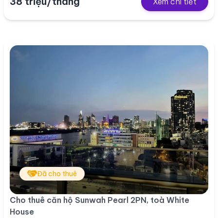
38 triệu/tháng
Xem chi tiết
Đã cho thuê
Cho thuê căn hộ Sunwah Pearl 2PN, toà White
House