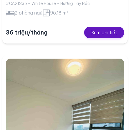
#CA21335 - White House - Hướng Tây Bắc
2 phòng ngủ
95.18 m²
36 triệu/tháng
Xem chi tiết