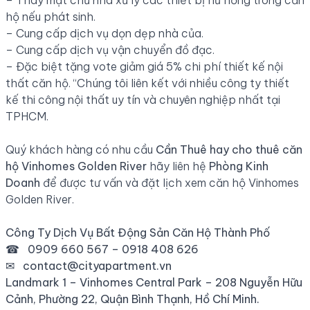
– Thay mặt chủ nhà xử lý các thiết bị hư hỏng trong căn
hộ nếu phát sinh.
– Cung cấp dịch vụ dọn dẹp nhà của.
– Cung cấp dịch vụ vận chuyển đồ đạc.
– Đặc biệt tặng vote giảm giá 5% chi phí thiết kế nội
thất căn hộ. “Chúng tôi liên kết với nhiều công ty thiết
kế thi công nội thất uy tín và chuyên nghiệp nhất tại
TPHCM.
Quý khách hàng có nhu cầu
Cần Thuê hay
cho thuê căn
hộ Vinhomes
Golden River
hãy liên hệ
Phòng Kinh
Doanh
để được tư vấn và đặt lịch xem căn hộ Vinhomes
Golden River.
Công Ty Dịch Vụ Bất Động Sản Căn Hộ Thành Phố
☎
0909 660 567 – 0918 408 626
✉
contact@cityapartment.vn
Landmark 1 – Vinhomes
Central Park
– 208 Nguyễn Hữu
Cảnh, Phường 22, Quận Bình Thạnh, Hồ Chí Minh.