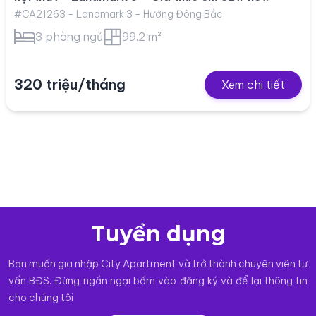
#CA21263 - Landmark 3 - Hướng Đông Bắc
3 phòng ngủ
99.2 m²
320 triệu/tháng
Xem chi tiết
Tuyển dụng
Bạn muốn gia nhập City Apartment và trở thành chuyên viên tư
vấn BĐS. Đừng ngần ngại bấm vào đăng ký và để lại thông tin
cho chúng tôi