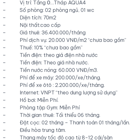
– Vị trí: Tầng
0
…Tháp AQUA4
– Số phòng: 02 phòng ngủ, 01 wc
– Diện tích: 70m2
– Nội thất:cao cấp
– Giá thuê: 36.400.000/tháng
– Phí dịch vụ: 20.000 VNĐ/m2 “chưa bao gồm”
– Thuế: 10% “chưa bao gồm”
– Tiền điện: theo giá điện nhà nước
– Tiền điện: Theo giá nhà nước.
– Tiền nước nóng: 60.000 VNĐ/m3.
– Phí để xe máy: 200.000/xe/tháng.
– Phí để xe ôtô : 2.200.000/xe/tháng.
– Internet: VNPT “theo dung lượng sử dụng”
– Hồ bơi: Miễn Phí.
– Phòng tập Gym: Miễn Phí
– Thời gian thuê: Tối thiểu 06 tháng.
– Đặt cọc: 02 tháng – Thanh toán 01 tháng/lần.
– Điều hòa trung tâm.
– Thang máy tốc độ cao từ 8-12 cái/sàn