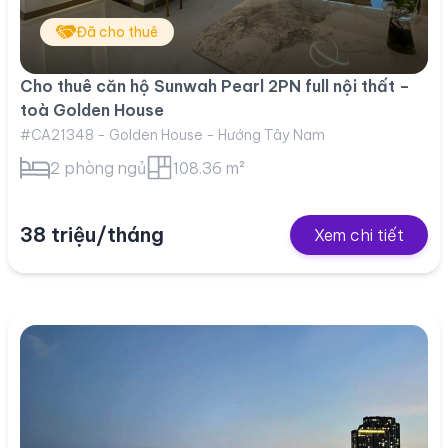
Đã cho thuê
Cho thuê căn hộ Sunwah Pearl 2PN full nội thất –
toà Golden House
#CA21348 - Golden House - Hướng Tây Nam
2 phòng ngủ
108.36 m²
38 triệu/tháng
Xem chi tiết