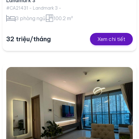
Landmark 3
#CA21431 - Landmark 3 -
3 phòng ngủ
100.2 m²
32 triệu/tháng
Xem chi tiết