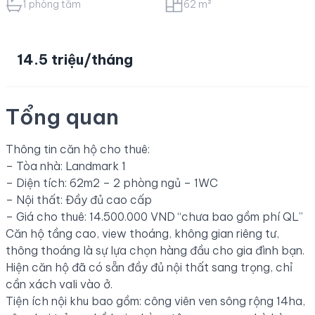
1 phòng tắm
62 m²
14.5 triệu/tháng
Tổng quan
Thông tin căn hộ cho thuê:
– Tòa nhà: Landmark 1
– Diện tích: 62m2 – 2 phòng ngủ – 1WC
– Nội thất: Đầy đủ cao cấp
– Giá cho thuê: 14.500.000 VND “chưa bao gồm phí QL”
Căn hộ tầng cao, view thoáng, không gian riêng tư,
thông thoáng là sự lựa chọn hàng đầu cho gia đình bạn.
Hiện căn hộ đã có sẵn đầy đủ nội thất sang trọng, chỉ
cần xách vali vào ở.
Tiện ích nội khu bao gồm: công viên ven sông rộng 14ha,