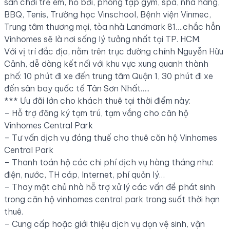
sân chơi trẻ em, hồ bơi, phòng tập gym, spa, nhà hàng,
BBQ, Tenis, Trường học Vinschool, Bệnh viện Vinmec,
Trung tâm thương mại, tòa nhà Landmark 81….chắc hẳn
Vinhomes sẽ là nơi sống lý tưởng nhất tại TP. HCM.
Với vị trí đắc địa, nằm trên trục đường chính Nguyễn Hữu
Cảnh, dễ dàng kết nối với khu vực xung quanh thành
phố: 10 phút đi xe đến trung tâm Quận 1, 30 phút đi xe
đến sân bay quốc tế Tân Sơn Nhất…..
*** Ưu đãi lớn cho khách thuê tại thời điểm này:
– Hỗ trợ đăng ký tạm trú, tạm vắng cho căn hộ
Vinhomes Central Park
– Tư vấn dịch vụ đóng thuế cho thuê căn hộ Vinhomes
Central Park
– Thanh toán hộ các chi phí dịch vụ hàng tháng như:
điện, nước, TH cáp, Internet, phí quản lý…
– Thay mặt chủ nhà hỗ trợ xử lý các vấn đề phát sinh
trong căn hộ vinhomes central park trong suốt thời hạn
thuê.
– Cung cấp hoặc giới thiệu dịch vụ dọn vệ sinh, vận