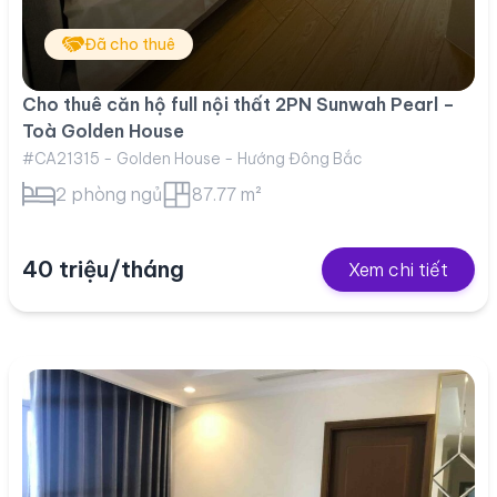
Đã cho thuê
Cho thuê căn hộ full nội thất 2PN Sunwah Pearl –
Toà Golden House
#CA21315 - Golden House - Hướng Đông Bắc
2 phòng ngủ
87.77 m²
40 triệu/tháng
Xem chi tiết