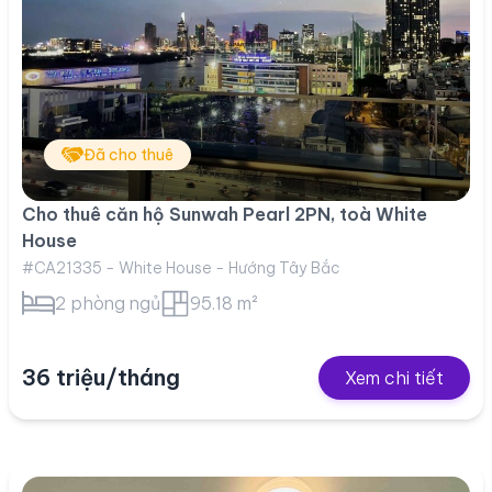
Đã cho thuê
Cho thuê căn hộ Sunwah Pearl 2PN, toà White
House
#CA21335 - White House - Hướng Tây Bắc
2 phòng ngủ
95.18 m²
36 triệu/tháng
Xem chi tiết