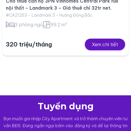
Cho thuê căn hộ 3PN Vinhomes Central Park full
nội thất – Landmark 3 – Giá thuê chỉ 32tr net.
#CA21263 - Landmark 3 - Hướng Đông Bắc
3 phòng ngủ
99.2 m²
320 triệu/tháng
Xem chi tiết
Tuyển dụng
Bạn muốn gia nhập City Apartment và trở thành chuyên viên tư
vấn BĐS. Đừng ngần ngại bấm vào đăng ký và để lại thông tin