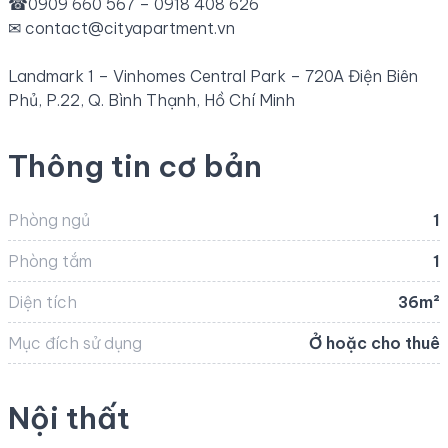
☎
0909 660 567 – 0918 408 626
✉
contact@cityapartment.vn
Landmark 1 – Vinhomes Central Park – 720A Điện Biên
Phủ, P.22, Q. Bình Thạnh, Hồ Chí Minh
Thông tin cơ bản
Phòng ngủ
1
Phòng tắm
1
Diện tích
36m²
Mục đích sử dụng
Ở hoặc cho thuê
Nội thất