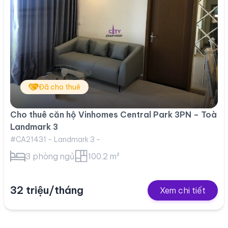
Đã cho thuê
Cho thuê căn hộ Vinhomes Central Park 3PN – Toà
Landmark 3
#CA21431 - Landmark 3 -
3 phòng ngủ
100.2 m²
32 triệu/tháng
Xem chi tiết