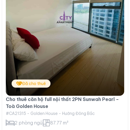
Đã cho thuê
Cho thuê căn hộ full nội thất 2PN Sunwah Pearl –
Toà Golden House
#CA21315 - Golden House - Hướng Đông Bắc
2 phòng ngủ
87.77 m²