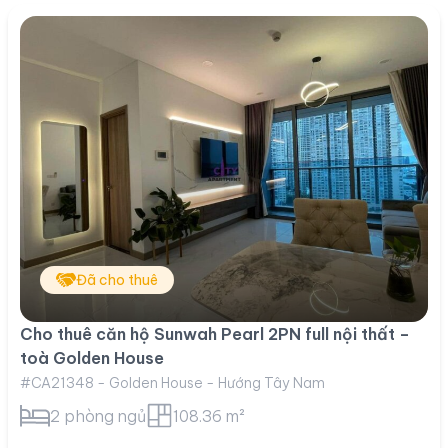
Đã cho thuê
Cho thuê căn hộ Sunwah Pearl 2PN full nội thất –
toà Golden House
#CA21348 - Golden House - Hướng Tây Nam
2 phòng ngủ
108.36 m²