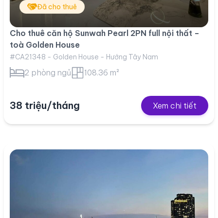
Đã cho thuê
Cho thuê căn hộ Sunwah Pearl 2PN full nội thất –
toà Golden House
#CA21348 - Golden House - Hướng Tây Nam
2 phòng ngủ
108.36 m²
38 triệu/tháng
Xem chi tiết