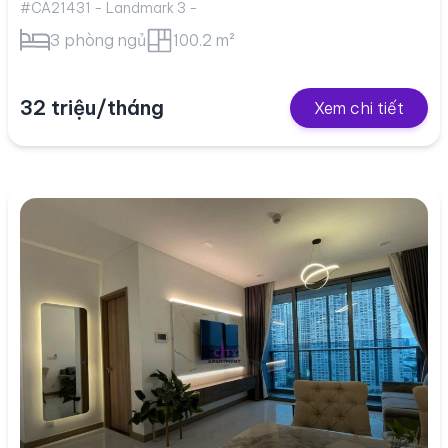
#CA21431 - Landmark 3 -
3 phòng ngủ
100.2 m²
32 triệu/tháng
Xem chi tiết