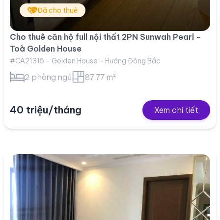
Đã cho thuê
Cho thuê căn hộ full nội thất 2PN Sunwah Pearl –
Toà Golden House
#CA21315 - Golden House - Hướng Đông Bắc
2 phòng ngủ
87.77 m²
40 triệu/tháng
Xem chi tiết