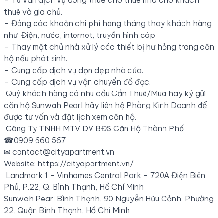
– Tư vấn dịch vụ đóng thuế cho thuê nhà cho khách
thuê và gia chủ.
– Đóng các khoản chi phí hàng tháng thay khách hàng
như: Điện, nước, internet, truyền hình cáp
– Thay mặt chủ nhà xử lý các thiết bị hư hỏng trong căn
hộ nếu phát sinh.
– Cung cấp dịch vụ dọn dẹp nhà của.
– Cung cấp dịch vụ vận chuyển đồ đạc.
Quý khách hàng có nhu cầu Cần Thuê/Mua hay ký gửi
căn hộ Sunwah Pearl hãy liên hệ Phòng Kinh Doanh để
được tư vấn và đặt lịch xem căn hộ.
Công Ty TNHH MTV DV BĐS Căn Hộ Thành Phố
☎0909 660 567
✉
contact@cityapartment.vn
Website: https://cityapartment.vn/
Landmark 1 – Vinhomes Central Park – 720A Điện Biên
Phủ, P.22, Q. Bình Thạnh, Hồ Chí Minh
Sunwah Pearl Bình Thạnh, 90 Nguyễn Hữu Cảnh, Phường
22, Quận Bình Thạnh, Hồ Chí Minh