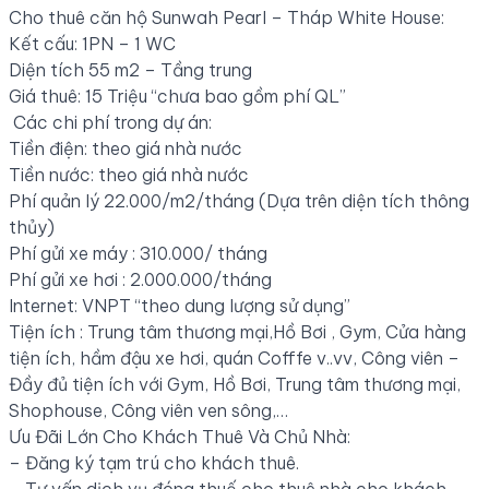
Cho thuê căn hộ Sunwah Pearl – Tháp White House:
Kết cấu: 1PN – 1 WC
Diện tích 55 m2 – Tầng trung
Giá thuê: 15 Triệu “chưa bao gồm phí QL”
Các chi phí trong dự án:
Tiền điện: theo giá nhà nước
Tiền nước: theo giá nhà nước
Phí quản lý 22.000/m2/tháng (Dựa trên diện tích thông
thủy)
Phí gửi xe máy : 310.000/ tháng
Phí gửi xe hơi : 2.000.000/tháng
Internet: VNPT “theo dung lượng sử dụng”
Tiện ích : Trung tâm thương mại,Hồ Bơi , Gym, Cửa hàng
tiện ích, hầm đậu xe hơi, quán Cofffe v..vv, Công viên –
Đầy đủ tiện ích với Gym, Hồ Bơi, Trung tâm thương mại,
Shophouse, Công viên ven sông,…
Ưu Đãi Lớn Cho Khách Thuê Và Chủ Nhà:
– Đăng ký tạm trú cho khách thuê.