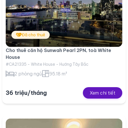
Đã cho thuê
Cho thuê căn hộ Sunwah Pearl 2PN, toà White
House
#CA21335 - White House - Hướng Tây Bắc
2 phòng ngủ
95.18 m²
36 triệu/tháng
Xem chi tiết