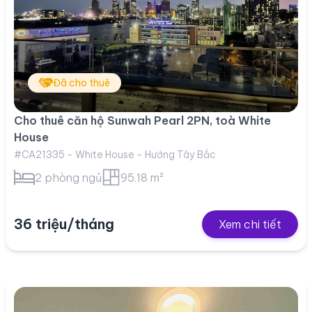
Đã cho thuê
Cho thuê căn hộ Sunwah Pearl 2PN, toà White
House
#CA21335 - White House - Hướng Tây Bắc
2 phòng ngủ
95.18 m²
36 triệu/tháng
Xem chi tiết