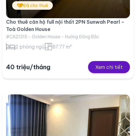
Đã cho thuê
Cho thuê căn hộ full nội thất 2PN Sunwah Pearl –
Toà Golden House
#CA21315 - Golden House - Hướng Đông Bắc
2 phòng ngủ
87.77 m²
40 triệu/tháng
Xem chi tiết