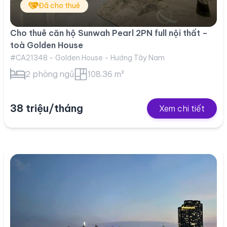
Đã cho thuê
Cho thuê căn hộ Sunwah Pearl 2PN full nội thất –
toà Golden House
#CA21348 - Golden House - Hướng Tây Nam
2 phòng ngủ
108.36 m²
38 triệu/tháng
Xem chi tiết