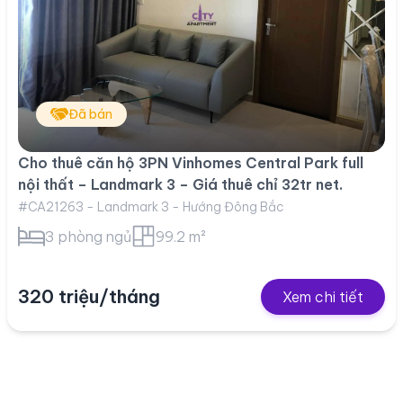
Đã bán
Cho thuê căn hộ 3PN Vinhomes Central Park full
nội thất – Landmark 3 – Giá thuê chỉ 32tr net.
#CA21263 - Landmark 3 - Hướng Đông Bắc
3 phòng ngủ
99.2 m²
320 triệu/tháng
Xem chi tiết