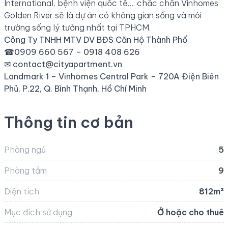
International, bệnh viện quốc tế…. chắc chắn Vinhomes
Golden River sẽ là dự án có không gian sống và môi
trường sống lý tưởng nhất tại TPHCM.
Công Ty TNHH MTV DV BĐS Căn Hộ Thành Phố
☎0909 660 567 – 0918 408 626
✉
contact@cityapartment.vn
Landmark 1 – Vinhomes Central Park – 720A Điện Biên
Phủ, P.22, Q. Bình Thạnh, Hồ Chí Minh
Thông tin cơ bản
Phòng ngủ
5
Phòng tắm
9
Diện tích
812m²
Mục đích sử dụng
Ở hoặc cho thuê