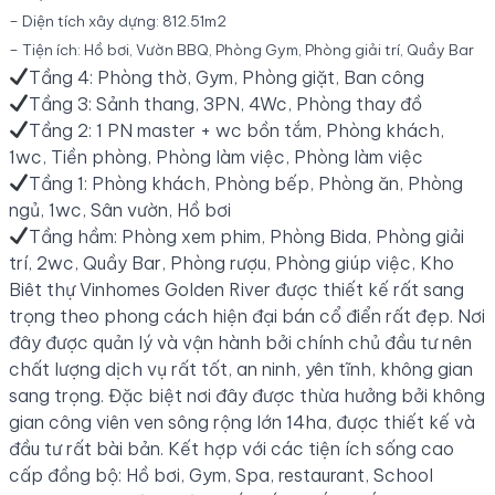
– Diện tích xây dựng: 812.51m2
– Tiện ích: Hồ bơi, Vườn BBQ, Phòng Gym, Phòng giải trí, Quầy Bar
Tầng 4: Phòng thờ, Gym, Phòng giặt, Ban công
Tầng 3: Sảnh thang, 3PN, 4Wc, Phòng thay đồ
Tầng 2: 1 PN master + wc bồn tắm, Phòng khách,
1wc, Tiền phòng, Phòng làm việc, Phòng làm việc
Tầng 1: Phòng khách, Phòng bếp, Phòng ăn, Phòng
ngủ, 1wc, Sân vườn, Hồ bơi
Tầng hầm: Phòng xem phim, Phòng Bida, Phòng giải
trí, 2wc, Quầy Bar, Phòng rượu, Phòng giúp việc, Kho
Biêt thự Vinhomes Golden River được thiết kế rất sang
trọng theo phong cách hiện đại bán cổ điển rất đẹp. Nơi
đây được quản lý và vận hành bởi chính chủ đầu tư nên
chất lượng dịch vụ rất tốt, an ninh, yên tĩnh, không gian
sang trọng. Đặc biệt nơi đây được thừa hưởng bởi không
gian công viên ven sông rộng lớn 14ha, được thiết kế và
đầu tư rất bài bản. Kết hợp với các tiện ích sống cao
cấp đồng bộ: Hồ bơi, Gym, Spa, restaurant, School