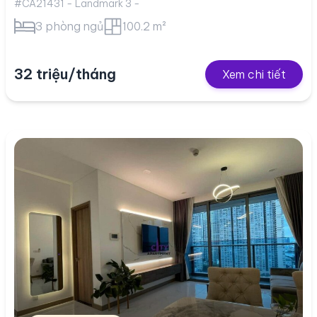
#CA21431 - Landmark 3 -
3 phòng ngủ
100.2 m²
32 triệu/tháng
Xem chi tiết