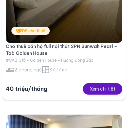
Đã cho thuê
Cho thuê căn hộ full nội thất 2PN Sunwah Pearl –
Toà Golden House
#CA21315 - Golden House - Hướng Đông Bắc
2 phòng ngủ
87.77 m²
40 triệu/tháng
Xem chi tiết