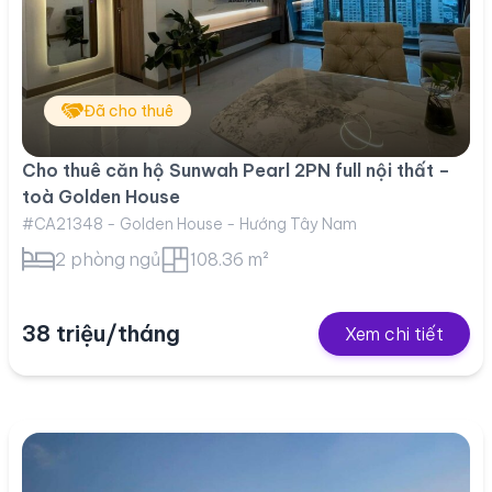
Đã cho thuê
Cho thuê căn hộ Sunwah Pearl 2PN full nội thất –
toà Golden House
#CA21348 - Golden House - Hướng Tây Nam
2 phòng ngủ
108.36 m²
38 triệu/tháng
Xem chi tiết