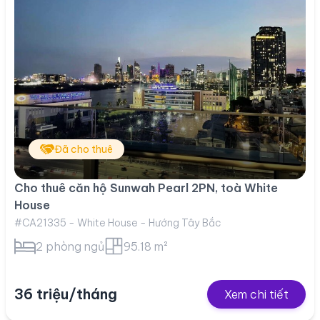
Đã cho thuê
Cho thuê căn hộ Sunwah Pearl 2PN, toà White
House
#CA21335 - White House - Hướng Tây Bắc
2 phòng ngủ
95.18 m²
36 triệu/tháng
Xem chi tiết