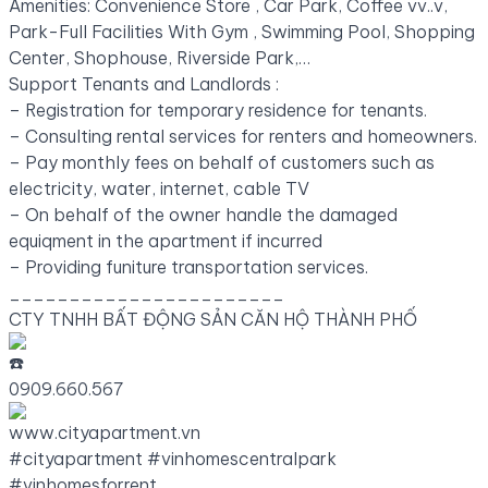
Amenities: Convenience Store , Car Park, Coffee vv..v,
Park-Full Facilities With Gym , Swimming Pool, Shopping
Center, Shophouse, Riverside Park,…
Support Tenants and Landlords :
– Registration for temporary residence for tenants.
– Consulting rental services for renters and homeowners.
– Pay monthly fees on behalf of customers such as
electricity, water, internet, cable TV
– On behalf of the owner handle the damaged
equiqment in the apartment if incurred
– Providing funiture transportation services.
_______________________
CTY TNHH BẤT ĐỘNG SẢN CĂN HỘ THÀNH PHỐ
0909.660.567
www.cityapartment.vn
#cityapartment
#vinhomescentralpark
#vinhomesforrent