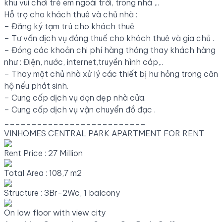
khu vui chơi trẻ em ngoài trời, trong nhà ,..
Hỗ trợ cho khách thuê và chủ nhà :
– Đăng ký tạm trú cho khách thuê
– Tư vấn dịch vụ đóng thuế cho khách thuê và gia chủ .
– Đóng các khoản chi phí hàng tháng thay khách hàng
như : Điện, nước, internet,truyền hình cáp,..
– Thay mặt chủ nhà xử lý các thiết bị hư hỏng trong căn
hộ nếu phát sinh.
– Cung cấp dịch vụ dọn dẹp nhà cửa.
– Cung cấp dịch vụ vận chuyển đồ đạc .
__________________________
VINHOMES CENTRAL PARK APARTMENT FOR RENT
Rent Price : 27 Million
Total Area : 108,7 m2
Structure : 3Br-2Wc, 1 balcony
On low floor with view city