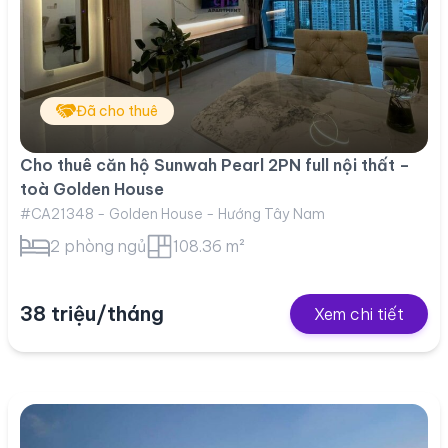
Đã cho thuê
Cho thuê căn hộ Sunwah Pearl 2PN full nội thất –
toà Golden House
#CA21348 - Golden House - Hướng Tây Nam
2 phòng ngủ
108.36 m²
38 triệu/tháng
Xem chi tiết