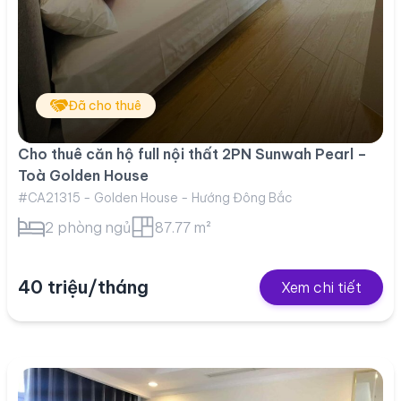
Đã cho thuê
Cho thuê căn hộ full nội thất 2PN Sunwah Pearl –
Toà Golden House
#CA21315 - Golden House - Hướng Đông Bắc
2 phòng ngủ
87.77 m²
40 triệu/tháng
Xem chi tiết