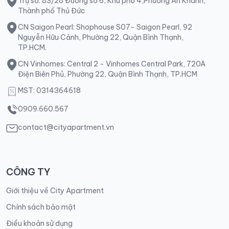
Trụ sở: 83/28 Đường số 6, Khu phố 4,Phường An Khánh,
Thành phố Thủ Đức
CN Saigon Pearl: Shophouse S07- Saigon Pearl, 92
Nguyễn Hữu Cảnh, Phường 22, Quận Bình Thạnh,
TP.HCM.
CN Vinhomes: Central 2 - Vinhomes Central Park, 720A
Điện Biên Phủ, Phường 22, Quận Bình Thạnh, TP.HCM
MST: 0314364618
0909.660.567
contact@cityapartment.vn
CÔNG TY
Giới thiệu về City Apartment
Chính sách bảo mật
Điều khoản sử dụng