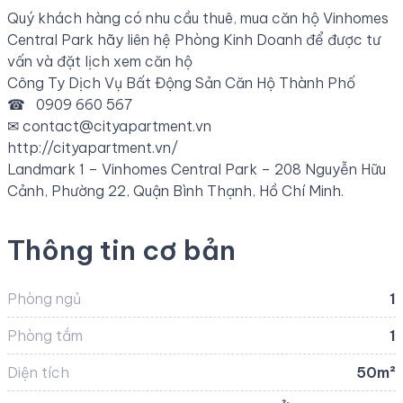
Quý khách hàng có nhu cầu thuê, mua căn hộ Vinhomes
Central Park hãy liên hệ Phòng Kinh Doanh để được tư
vấn và đặt lịch xem căn hộ
Công Ty Dịch Vụ Bất Động Sản Căn Hộ Thành Phố
☎ 0909 660 567
✉
contact@cityapartment.vn
http://cityapartment.vn/
Landmark 1 – Vinhomes Central Park – 208 Nguyễn Hữu
Cảnh, Phường 22, Quận Bình Thạnh, Hồ Chí Minh.
Thông tin cơ bản
Phòng ngủ
1
Phòng tắm
1
Diện tích
50m²