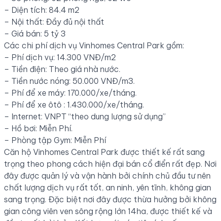
– Diện tích: 84.4 m2
– Nội thất: Đầy đủ nội thất
– Giá bán: 5 tỷ 3
Các chi phí dịch vụ Vinhomes Central Park gồm:
– Phí dịch vụ: 14.300 VNĐ/m2
– Tiền điện: Theo giá nhà nước.
– Tiền nước nóng: 50.000 VNĐ/m3.
– Phí để xe máy: 170.000/xe/tháng.
– Phí để xe ôtô : 1.430.000/xe/tháng.
– Internet: VNPT “theo dung lượng sử dụng”
– Hồ bơi: Miễn Phí.
– Phòng tập Gym: Miễn Phí
Căn hộ Vinhomes Central Park được thiết kế rất sang
trọng theo phong cách hiện đại bán cổ điển rất đẹp. Nơi
đây được quản lý và vận hành bởi chính chủ đầu tư nên
chất lượng dịch vụ rất tốt, an ninh, yên tĩnh, không gian
sang trọng. Đặc biệt nơi đây được thừa hưởng bởi không
gian công viên ven sông rộng lớn 14ha, được thiết kế và