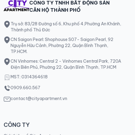
CÔNG TY TNHH BẤT ĐỘNG SẢN
CĂN HỘ THÀNH PHỐ
Trụ sở: 83/28 Đường số 6, Khu phố 4,Phường An Khánh,
Thành phố Thủ Đức
CN Saigon Pearl: Shophouse S07- Saigon Pearl, 92
Nguyễn Hữu Cảnh, Phường 22, Quận Bình Thạnh,
TP.HCM.
CN Vinhomes: Central 2 - Vinhomes Central Park, 720A
Điện Biên Phủ, Phường 22, Quận Bình Thạnh, TP.HCM
MST: 0314364618
0909.660.567
contact@cityapartment.vn
CÔNG TY