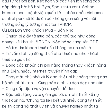
đầu tư rất bài bản. Kết hợp với các tiện ích sống cao
cấp đồng bộ: Hồ bơi, Gym, Spa, restaurant, School
International, bệnh viện quốc tế…. chắc chắn Vinhomes
central park sẽ là dự án có không gian sống và môi
trường sống lý tưởng nhất tại TPHCM.
Ưu Đãi Lớn Cho Khách Mua – Bán Nhà:
– Chuẩn bị giấy tờ mua bán, các thủ tục như: công
chứng, kê khai thuế TNCN, Nộp hồ sơ sang tên CĐT.
– Hỗ trợ tìm khách thuê nếu không có nhu cầu ở
– Tư vấn dịch vụ đóng thuế cho thuê nhà cho khách
thuê và gia chủ.
– Đóng các khoản chi phí hàng tháng thay khách hàng
như: Điện, nước, internet, truyền hình cáp
– Thay mặt chủ nhà xử lý các thiết bị hư hỏng trong căn
hộ nếu phát sinh. – Cung cấp dịch vụ dọn dẹp nhà của.
– Cung cấp dịch vụ vận chuyển đồ đạc.
– Đặc biệt tặng vote giảm giá 5% chi phí thiết kế nội
thất căn hộ. “Chúng tôi liên kết với nhiều công ty thiết
kế thi công nội thất uy tín và chuyên nghiệp nhất tại