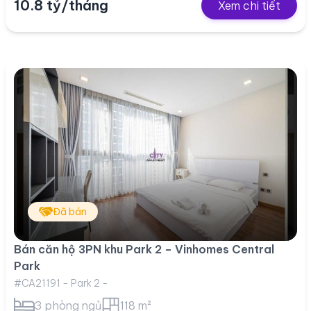
10.8 tỷ/tháng
Xem chi tiết
Đã bán
Bán căn hộ 3PN khu Park 2 – Vinhomes Central
Park
#CA21191 - Park 2 -
3 phòng ngủ
118 m²