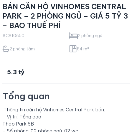
BÁN CĂN HỘ VINHOMES CENTRAL
PARK – 2 PHÒNG NGỦ – GIÁ 5 TỶ 3
– BAO THUẾ PHÍ
#CA10650
2 phòng ngủ
2 phòng tắm
84 m²
5.3 tỷ
Tổng quan
Thông tin căn hộ Vinhomes Central Park bán:
– Vị trí: Tầng cao
Tháp Park 6B
– Số phòng: 02 phòng ngủ, 02 wc