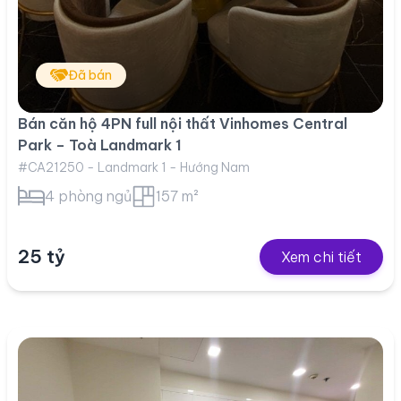
Đã bán
Bán căn hộ 4PN full nội thất Vinhomes Central
Park – Toà Landmark 1
#CA21250 - Landmark 1 - Hướng Nam
4 phòng ngủ
157 m²
25 tỷ
Xem chi tiết