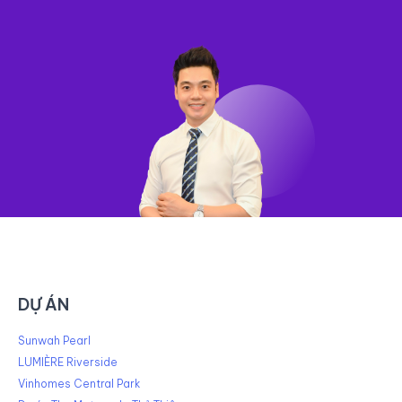
DỰ ÁN
Sunwah Pearl
LUMIÈRE Riverside
Vinhomes Central Park