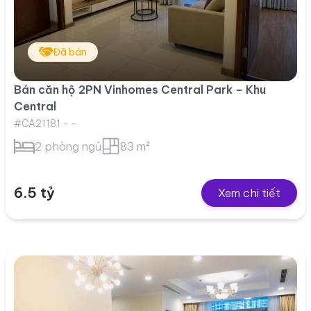
Đã bán
Bán căn hộ 2PN Vinhomes Central Park – Khu
Central
#CA21181 - -
2 phòng ngủ
83 m²
6.5 tỷ
Xem chi tiết