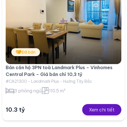
Đã bán
Bán căn hộ 3PN toà Landmark Plus – Vinhomes
Central Park – Giá bán chỉ 10,3 tỷ
#CA21300 - Landmark Plus - Hướng Tây Bắc
3 phòng ngủ
110.5 m²
10.3 tỷ
Xem chi tiết