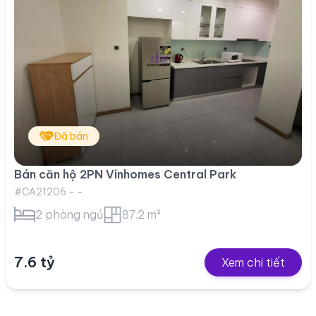
Đã bán
Bán căn hộ 2PN Vinhomes Central Park
#CA21206 - -
2 phòng ngủ
87.2 m²
7.6 tỷ
Xem chi tiết