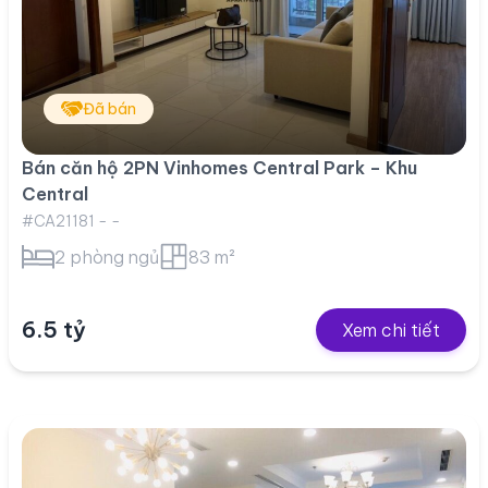
Đã bán
Bán căn hộ 2PN Vinhomes Central Park – Khu
Central
#CA21181 - -
2 phòng ngủ
83 m²
6.5 tỷ
Xem chi tiết