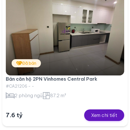
Đã bán
Bán căn hộ 2PN Vinhomes Central Park
#CA21206 - -
2 phòng ngủ
87.2 m²
7.6 tỷ
Xem chi tiết