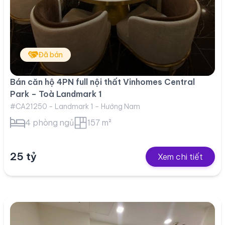
Đã bán
Bán căn hộ 4PN full nội thất Vinhomes Central
Park – Toà Landmark 1
#CA21250 - Landmark 1 - Hướng Nam
4 phòng ngủ
157 m²
25 tỷ
Xem chi tiết