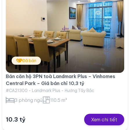
Đã bán
Bán căn hộ 3PN toà Landmark Plus – Vinhomes
Central Park – Giá bán chỉ 10,3 tỷ
#CA21300 - Landmark Plus - Hướng Tây Bắc
3 phòng ngủ
110.5 m²
10.3 tỷ
Xem chi tiết