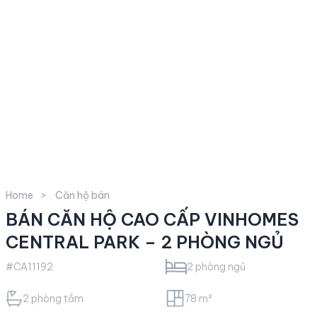
Home
Căn hộ bán
BÁN CĂN HỘ CAO CẤP VINHOMES
CENTRAL PARK – 2 PHÒNG NGỦ
#CA11192
2 phòng ngủ
2 phòng tắm
78 m²