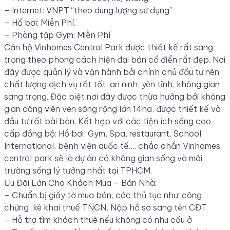
– Internet: VNPT “theo dung lượng sử dụng”
– Hồ bơi: Miễn Phí.
– Phòng tập Gym: Miễn Phí
Căn hộ Vinhomes Central Park được thiết kế rất sang
trọng theo phong cách hiện đại bán cổ điển rất đẹp. Nơi
đây được quản lý và vận hành bởi chính chủ đầu tư nên
chất lượng dịch vụ rất tốt, an ninh, yên tĩnh, không gian
sang trọng. Đặc biệt nơi đây được thừa hưởng bởi không
gian công viên ven sông rộng lớn 14ha, được thiết kế và
đầu tư rất bài bản. Kết hợp với các tiện ích sống cao
cấp đồng bộ: Hồ bơi, Gym, Spa, restaurant, School
International, bệnh viện quốc tế…. chắc chắn Vinhomes
central park sẽ là dự án có không gian sống và môi
trường sống lý tưởng nhất tại TPHCM.
Ưu Đãi Lớn Cho Khách Mua – Bán Nhà:
– Chuẩn bị giấy tờ mua bán, các thủ tục như: công
chứng, kê khai thuế TNCN, Nộp hồ sơ sang tên CĐT.
– Hỗ trợ tìm khách thuê nếu không có nhu cầu ở