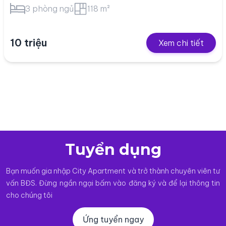
3 phòng ngủ
118 m²
10 triệu
Xem chi tiết
Tuyển dụng
Bạn muốn gia nhập City Apartment và trở thành chuyên viên tư
vấn BĐS. Đừng ngần ngại bấm vào đăng ký và để lại thông tin
cho chúng tôi
Ứng tuyển ngay