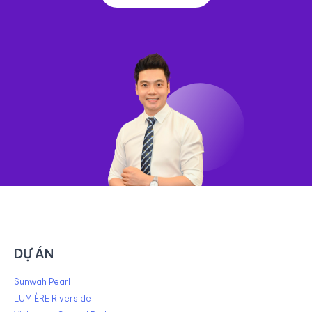
DỰ ÁN
Sunwah Pearl
LUMIÈRE Riverside