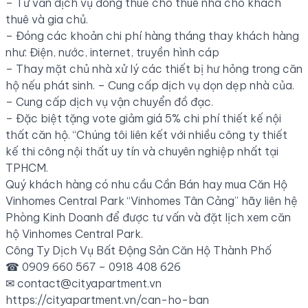
– Tư vấn dịch vụ đóng thuế cho thuê nhà cho khách
thuê và gia chủ.
– Đóng các khoản chi phí hàng tháng thay khách hàng
như: Điện, nước, internet, truyền hình cáp
– Thay mặt chủ nhà xử lý các thiết bị hư hỏng trong căn
hộ nếu phát sinh. – Cung cấp dịch vụ dọn dẹp nhà của.
– Cung cấp dịch vụ vận chuyển đồ đạc.
– Đặc biệt tặng vote giảm giá 5% chi phí thiết kế nội
thất căn hộ. “Chúng tôi liên kết với nhiều công ty thiết
kế thi công nội thất uy tín và chuyên nghiệp nhất tại
TPHCM.
Quý khách hàng có nhu cầu Cần Bán hay mua Căn Hộ
Vinhomes Central Park “Vinhomes Tân Cảng” hãy liên hệ
Phòng Kinh Doanh để được tư vấn và đặt lịch xem căn
hộ Vinhomes Central Park.
Công Ty Dịch Vụ Bất Động Sản Căn Hộ Thành Phố
☎ 0909 660 567 – 0918 408 626
✉
contact@cityapartment.vn
https://cityapartment.vn/can-ho-ban